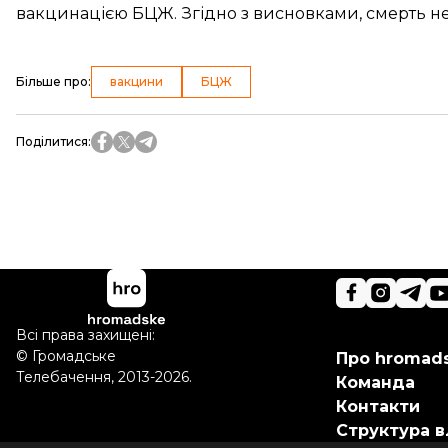
вакцинацією БЦЖ. Згідно з висновками, смерть не
Більше про
:
вакцини
БЦЖ
Поділитися
:
Всі права захищені:
©
Громадське
Про hromad
Телебачення
,
2013-2026.
Команда
Контакти
Структура в