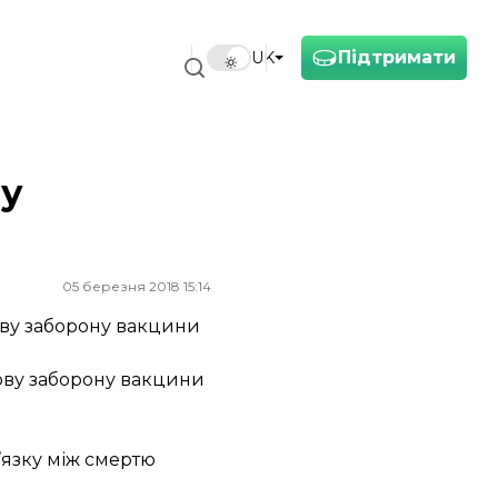
Підтримати
UK
ву
05 березня 2018 15:14
ову заборону вакцини
ову заборону вакцини
’язку між смертю