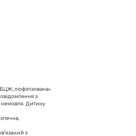
БЦЖ, ліофілізована»
повідомлення з
о немовля. Дитину
езпечна,
ов’язаний з