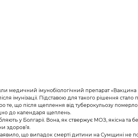
ли медичний імунобіологічний препарат
«Вакцина 
сля імунізації. Підставою для такого рішення стало 
 про те, що після щеплення від туберокульозу померл
ідно до календаря щеплень.
яють у Болгарії. Вона, як ствержує МОЗ, якісна та б
и здоров’я.
заявило
, що випадок смерті дитини на Сумщині не п