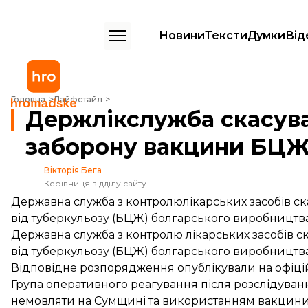
Новини
Тексти
Думки
Від
Держлікслужба скасувала рішення про тимчасову заборону вакц
Головна
Лайфстайл
Держлікслужба скасува
заборону вакцини БЦ
Вікторія Бега
Керівниця відділу сайту
Державна служба з контролюлікарських засобів с
від туберкульозу (БЦЖ) болгарського виробництва
Державна служба з контролю лікарських засобів 
від туберкульозу (БЦЖ) болгарського виробництва
Відповідне розпорядження
опублікували
на офіці
Група оперативного реагування після розслідуван
немовляти на Сумщині та використанням вакцин