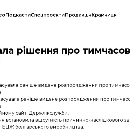
ео
Подкасти
Спецпроєкти
Продакшн
Крамниця
ини БЦЖ
ла рішення про тимчасо
Ж
касувала раніше видане розпорядження про тимчас
.
скасувала раніше видане розпорядження про тимчас
.
йному сайті Держлікслужби.
ня встановила відсутність причинно-наслідкового зв
и БЦЖ болгарського виробництва.