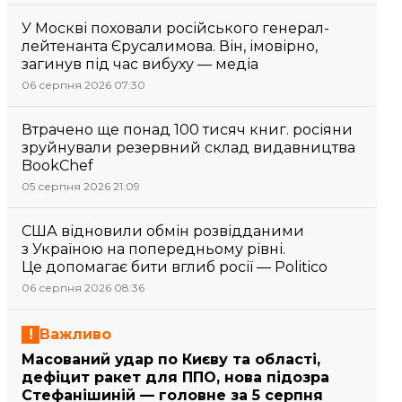
У Москві поховали російського генерал-
лейтенанта Єрусалимова. Він, імовірно,
загинув під час вибуху — медіа
06 серпня 2026 07:30
Втрачено ще понад 100 тисяч книг. росіяни
зруйнували резервний склад видавництва
BookChef
05 серпня 2026 21:09
США відновили обмін розвідданими
з Україною на попередньому рівні.
Це допомагає бити вглиб росії — Politico
06 серпня 2026 08:36
Важливо
Масований удар по Києву та області,
дефіцит ракет для ППО, нова підозра
Стефанішиній — головне за 5 серпня