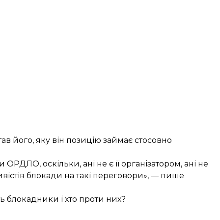
в його, яку він позицію займає стосовно
РДЛО, оскільки, ані не є її організатором, ані не
ивістів блокади на такі переговори», — пише
ь блокадники
і хто проти них?