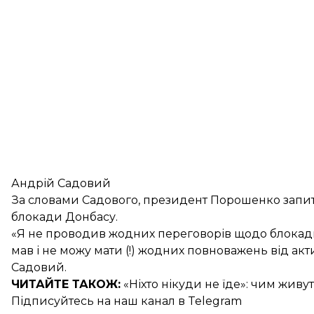
Андрій Садовий
За словами Садового, президент Порошенко запита
блокади Донбасу.
«Я не проводив жодних переговорів щодо блокади О
мав і не можу мати (!) жодних повноважень від акт
Садовий.
ЧИТАЙТЕ ТАКОЖ:
«Ніхто нікуди не їде»:
чим живут
Підписуйтесь на
наш канал
в Telegram