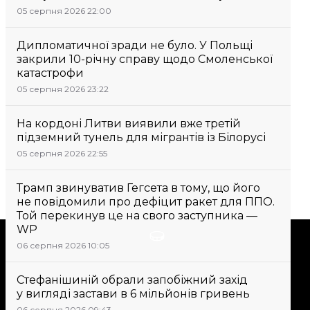
05 серпня 2026 22:00
Дипломатичної зради не було. У Польщі
закрили 10-річну справу щодо Смоленської
катастрофи
05 серпня 2026 23:22
На кордоні Литви виявили вже третій
підземний тунель для мігрантів із Білорусі
05 серпня 2026 22:55
Трамп звинуватив Гегсета в тому, що його
не повідомили про дефіцит ракет для ППО.
Той перекинув це на свого заступника —
WP
Підтримати
06 серпня 2026 10:05
Стефанішиній обрали запобіжний захід
Підтримай hromadske.
у вигляді застави в 6 мільйонів гривень
Ми працюємо для тебе та
06 серпня 2026 09:43