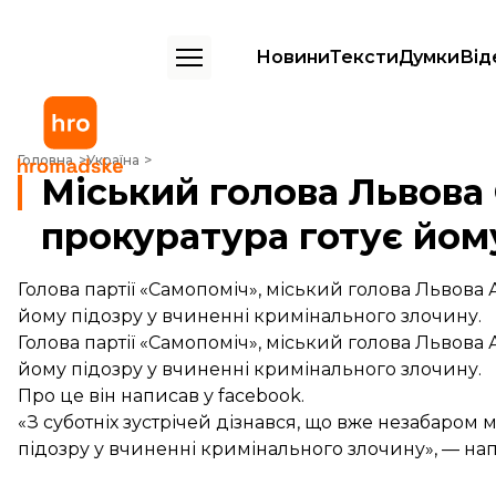
Новини
Тексти
Думки
Від
Міський голова Львова Садовий заявив, що прокуратура готує йому
Головна
Україна
Міський голова Львова
прокуратура готує йом
Голова партії «Самопоміч», міський голова Львова
йому підозру у вчиненні кримінального злочину.
Голова партії «Самопоміч», міський голова Львова
йому підозру у вчиненні кримінального злочину.
Про це він написав у facebook.
«З суботніх зустрічей дізнався, що вже незабаро
підозру у вчиненні кримінального злочину», — на