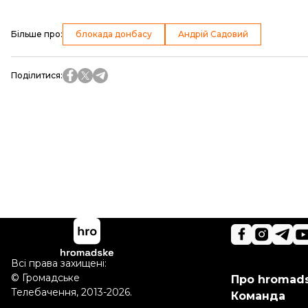
Більше про
:
блокада донбасу
Андрій Садовий
Поділитися
:
Всі права захищені:
©
Громадське
Про hromad
Телебачення
,
2013-2026.
Команда