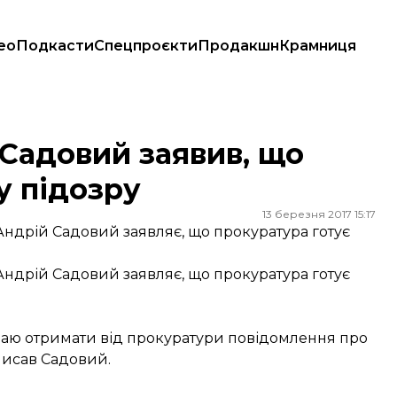
ео
Подкасти
Спецпроєкти
Продакшн
Крамниця
 підозру
 Садовий заявив, що
у підозру
13 березня 2017 15:17
 Андрій Садовий заявляє, що прокуратура готує
 Андрій Садовий заявляє, що прокуратура готує
м маю отримати від прокуратури повідомлення про
писав Садовий.