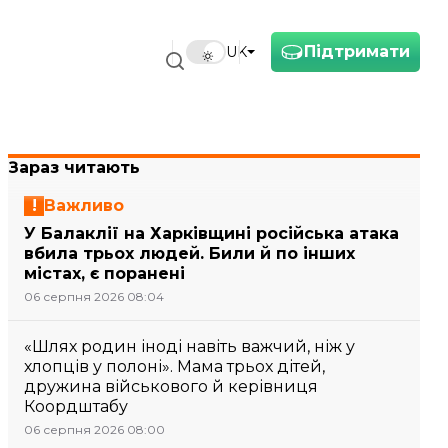
Підтримати
UK
Зараз читають
Важливо
У Балаклії на Харківщині російська атака
вбила трьох людей. Били й по інших
містах, є поранені
06 серпня 2026 08:04
«Шлях родин іноді навіть важчий, ніж у
хлопців у полоні». Мама трьох дітей,
дружина військового й керівниця
Коордштабу
06 серпня 2026 08:00