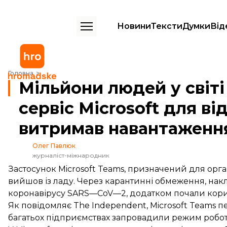
Новини
Тексти
Думки
Від
Мільйони людей у світі працюють із дому: сервіс Microsoft для від
Головна
Мільйони людей у світі
сервіс Microsoft для в
витримав навантаженн
Олег Павлюк
журналіст-міжнародник
Застосунок Microsoft Teams, призначений для орга
вийшов із ладу. Через карантинні обмеження, нак
коронавірусу SARS—CoV—2, додатком почали корис
Як
повідомляє
The Independent, Microsoft Teams п
багатьох підприємствах запровадили режим робот