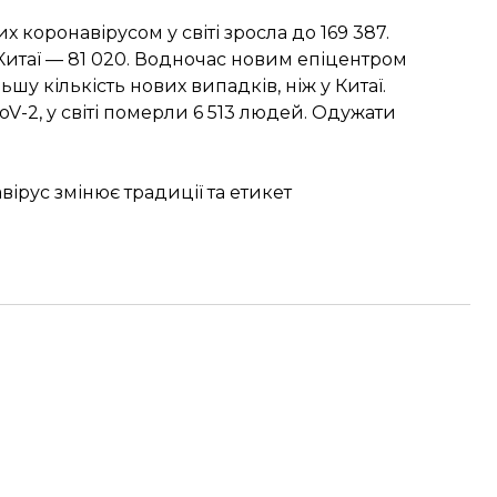
их коронавірусом у світі
зросла до 169 387
.
Китаї — 81 020. Водночас новим епіцентром
шу кількість нових випадків, ніж у Китаї.
V-2, у світі померли 6 513 людей. Одужати
вірус змінює традиції та етикет