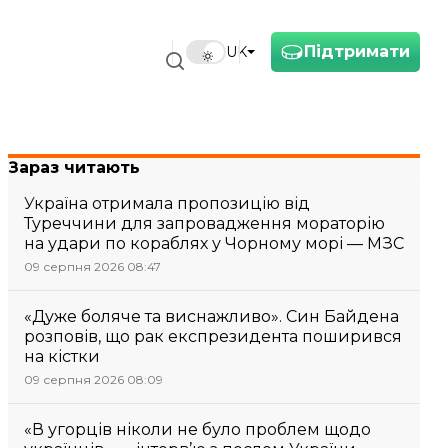
Підтримати
UK
Зараз читають
Україна отримала пропозицію від
Туреччини для запровадження мораторію
на удари по кораблях у Чорному морі — МЗС
09 серпня 2026 08:47
«Дуже боляче та виснажливо». Син Байдена
розповів, що рак експрезидента поширився
на кістки
09 серпня 2026 08:09
«В угорців ніколи не було проблем щодо