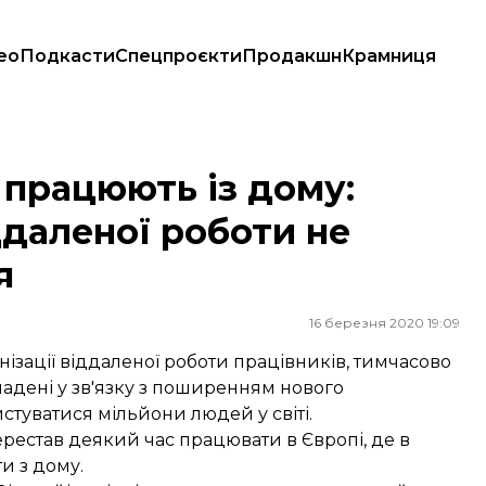
ео
Подкасти
Спецпроєкти
Продакшн
Крамниця
даленої роботи не витримав навантаження
 працюють із дому:
іддаленої роботи не
я
16 березня 2020 19:09
нізації віддаленої роботи працівників, тимчасово
ладені у зв'язку з поширенням нового
туватися мільйони людей у світі.
ерестав деякий час працювати в Європі, де в
и з дому.