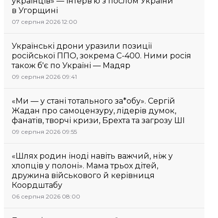
українців» — інтерв’ю з послом України
в Угорщині
07 серпня 2026 12:00
Українські дрони уразили позиції
російської ППО, зокрема С-400. Ними росія
також б'є по Україні — Мадяр
09 серпня 2026 09:41
«Ми — у стані тотального за*обу». Сергій
Жадан про самоцензуру, лідерів думок,
фанатів, творчі кризи, Брехта та загрозу ШІ
09 серпня 2026 09:55
«Шлях родин іноді навіть важчий, ніж у
хлопців у полоні». Мама трьох дітей,
дружина військового й керівниця
Коордштабу
06 серпня 2026 08:00