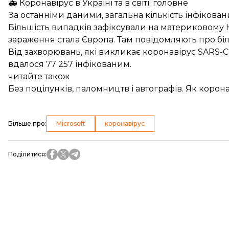
🚑 Коронавірус в Україні та в світі: головне
За останніми даними, загальна кількість інфікован
Більшість випадків зафіксували на материковому 
зараження стала Європа. Там повідомляють про біль
Від захворювань, які викликає коронавірус SARS-Co
вдалося 77 257 інфікованим.
читайте також
Без поцілунків, паломництв і автографів. Як корона
Більше про
:
Microsoft
коронавірус
Поділитися
: