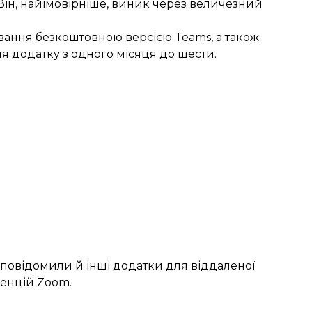
 Він, найімовірніше, виник через величезний
вання безкоштовною версією Teams, а також
 додатку з одного місяця до шести.
 повідомили й інші додатки для віддаленої
енцій Zoom.