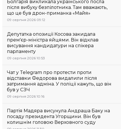
Болгарія викликала українського посла
після вибуху безпілотника. Там вважають,
що це був дрон-приманка «Майя»
09 серпня 2026 09:12
Депутатка опозиції Косова закидала
прем'єр-міністра яйцями. Він відклав
висування кандидатури на спікера
парламенту
09 серпня 2026 10:53
Чат у Telegram про протести проти
відставки Федорова видалили після
затримання адміна. У поліції кажуть, що він
був у СЗЧ
09 серпня 2026 10:16
Партія Мадяра висунула Андраша Баку на
посаду президента Угорщини. Він був
колишнім головою Верховного суду
09 серпня 2026 11:30