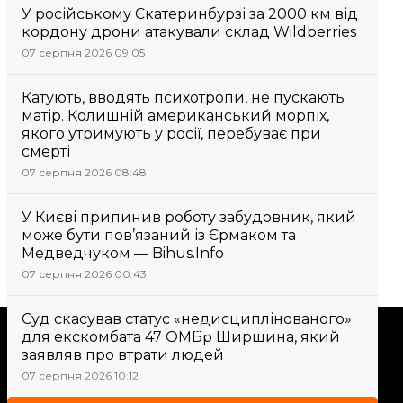
У російському Єкатеринбурзі за 2000 км від
кордону дрони атакували склад Wildberries
07 серпня 2026 09:05
Катують, вводять психотропи, не пускають
матір. Колишній американський морпіх,
якого утримують у росії, перебуває при
смерті
07 серпня 2026 08:48
У Києві припинив роботу забудовник, який
може бути пов’язаний із Єрмаком та
Медведчуком — Bihus.Info
07 серпня 2026 00:43
Суд скасував статус «недисциплінованого»
Підтримати
для екскомбата 47 ОМБр Ширшина, який
заявляв про втрати людей
07 серпня 2026 10:12
Підтримай hromadske.