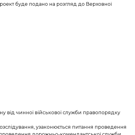
оект буде подано на розгляд до Верховної
міну від чинної військової служби правопорядку
розслідування, узаконюється питання проведення
о проведення дорожньо-комендантської служби,