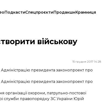
ео
Подкасти
Спецпроєкти
Продакшн
Крамниця
творити військову
15 грудня 2017 14:28
в Адміністрацію президента законопроект про
в Адміністрацію президента законопроект про
я організації охорони, патрульно-постової
вої служби правопорядку ЗС України Юрій