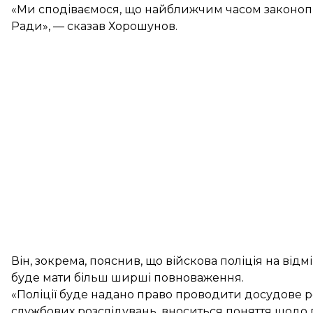
«Ми сподіваємося, що найближчим часом законопр
Ради», — сказав Хорошунов.
Він, зокрема, пояснив, що війскова поліція на від
буде мати більш ширші повноваження.
«Поліції буде надано право проводити досудове 
службових розслідувань, вноситься поняття щод