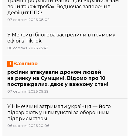
Трамп про ракети Patriot для України: «Нам
вони також треба». Водночас заперечив
дефіцит ППО
07 серпня 2026 08:02
У Мексиці блогера застрелили в прямому
ефірі в TikTok
06 серпня 2026 23:43
Важливо
росіяни атакували дроном людей
на ринку на Сумщині. Відомо про 10
постраждалих, двоє у важкому стані
07 серпня 2026 09:29
У Німеччині затримали українця — його
підозрюють у шпигунстві за оборонним
підприємством
06 серпня 2026 20:06