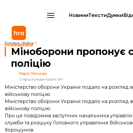
Новини
Тексти
Думки
Від
Міноборони пропонує створити військову поліцію
Головна
Війна
Міноборони пропонує с
поліцію
Марія Леонова
Старша редакторка SM
Міністерство оборони України подало на розгляд 
військову поліцію.
Міністерство оборони України подало на розгляд 
військову поліцію.
Про це повідомив заступник начальника управлінн
служби та розшуку Головного управління Військо
Хорошунов.