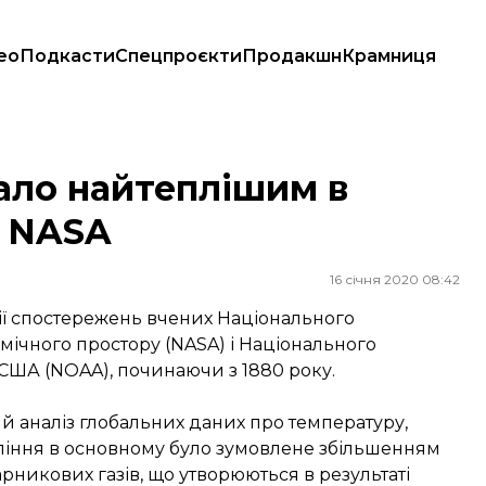
ео
Подкасти
Спецпроєкти
Продакшн
Крамниця
ASA
ало найтеплішим в
— NASA
16 січня 2020 08:42
рії спостережень вчених Національного
ічного простору (NASA) і Національного
США (NOAA), починаючи з 1880 року.
й аналіз глобальних даних про температуру,
пління в основному було зумовлене збільшенням
рникових газів, що утворюються в результаті