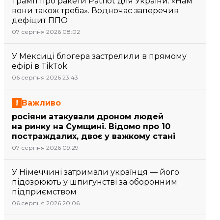
Трамп про ракети Patriot для України: «Нам
вони також треба». Водночас заперечив
дефіцит ППО
07 серпня 2026 08:02
У Мексиці блогера застрелили в прямому
ефірі в TikTok
06 серпня 2026 23:43
Важливо
росіяни атакували дроном людей
на ринку на Сумщині. Відомо про 10
постраждалих, двоє у важкому стані
07 серпня 2026 09:29
У Німеччині затримали українця — його
підозрюють у шпигунстві за оборонним
підприємством
06 серпня 2026 20:06