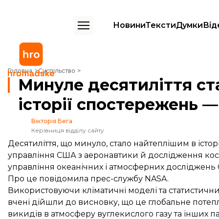
Новини
Тексти
Думки
Від
Минуле десятиліття стало найтеплішим в історії спостережень — N
Головна
Суспільство
Минуле десятиліття ст
історії спостережень 
Вікторія Бега
Керівниця відділу сайту
Десятиліття, що минуло, стало найтеплішим в істо
управління США з аеронавтики й дослідження косм
управління океанічних і атмосферних досліджень 
Про це
повідомила
прес-службу NASA.
Використовуючи кліматичні моделі та статистични
вчені дійшли до висновку, що це глобальне поте
викидів в атмосферу вуглекислого газу та інших па