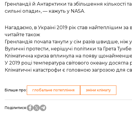
Гренландії й Антарктики та збільшення кількості т
сильні опади», — кажуть у NASA.
Нагадаємо, в Україні 2019 рік
став найтеплішим за 
читайте також
Гренландія почала танути у сім разів швидше, ніж 
Вуличні протести, нерішучі політики та Грета Тунбе
Кліматична криза вплинула на появу щонайменше 1
У 2019 році температура світового океану досягла
Кліматичні катастрофи є головною загрозою для св
Більше про
:
глобальне потепління
зміни клімату
Поділитися
: