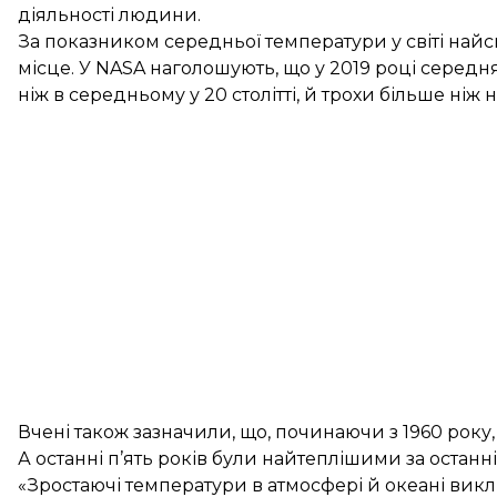
діяльності людини.
За показником середньої температури у світі найсп
місце. У NASA наголошують, що у 2019 році середня
ніж в середньому у 20 столітті, й трохи більше ніж на
Вчені також зазначили, що, починаючи з 1960 року
А останні п’ять років були найтеплішими за останні 
«Зростаючі температури в атмосфері й океані вик