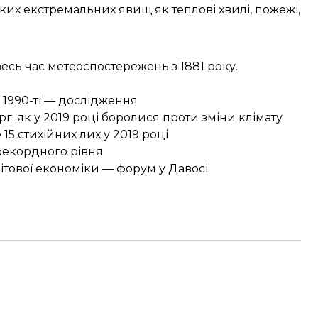
аких екстремальних явищ як теплові хвилі, пожежі,
весь час
метеоспостережень з 1881 року.
у 1990-ті — дослідження
рг: як у 2019 році боролися проти зміни клімату
5 стихійних лих у 2019 році
 рекордного рівня
ітової економіки — форум у Давосі