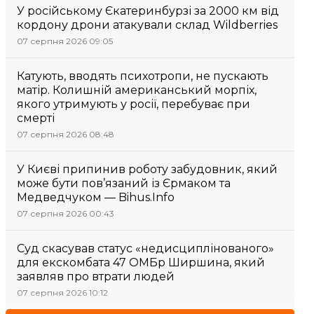
У російському Єкатеринбурзі за 2000 км від
кордону дрони атакували склад Wildberries
07 серпня 2026 09:05
Катують, вводять психотропи, не пускають
матір. Колишній американський морпіх,
якого утримують у росії, перебуває при
смерті
07 серпня 2026 08:48
У Києві припинив роботу забудовник, який
може бути пов’язаний із Єрмаком та
Медведчуком — Bihus.Info
07 серпня 2026 00:43
Суд скасував статус «недисциплінованого»
для екскомбата 47 ОМБр Ширшина, який
заявляв про втрати людей
07 серпня 2026 10:12