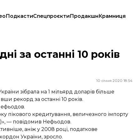
ео
Подкасти
Спецпроєкти
Продакшн
Крамниця
ні за останні 10 років
10 січня 2020 18:54
раїни зібрала на 1 мільярд доларів більше
вши рекорд за останні 10 років.
Нефьодов.
року пікового кредитування, величезного імпорту
лрд)», — повідомив Нефьодов.
тивніше, аніж у 2008 році, податкове
кордон України, зросло.