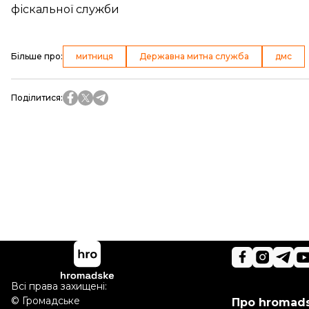
фіскальної служби
Більше про
:
митниця
Державна митна служба
дмс
Поділитися
:
Всі права захищені:
©
Громадське
Про hromad