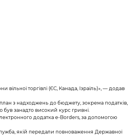
и вільної торгівлі (ЄС, Канада, Ізраїль)», — додав
план з надходжень до бюджету, зокрема податків,
 був занадто високий курс гривні.
лектронного додатка e-Borders
, за допомогою
лужба
, якій передали повноваження Державної