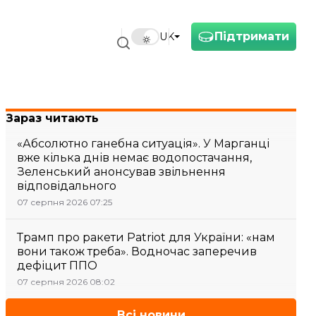
Підтримати
UK
Зараз читають
«Абсолютно ганебна ситуація». У Марганці
вже кілька днів немає водопостачання,
Зеленський анонсував звільнення
відповідального
07 серпня 2026 07:25
Трамп про ракети Patriot для України: «нам
вони також треба». Водночас заперечив
дефіцит ППО
07 серпня 2026 08:02
Всі новини