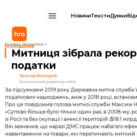
Новини
Тексти
Думки
Від
Митниця зібрала рекордні за останні 10 років податки
Головна
Економіка
Митниця зібрала рекорд
податки
Ярослав Вінокуров
Економічний редактор сайту
За підсумками 2019 року Державна митна служба Ук
податкових надходжень, аніж у 2018 році, встанови
Про це
повідомив
голова митної служби Максим 
«Суттєво більше було тільки один раз, в 2008-му, 
із Росії та без окупації і анексії територій ($18.1 м
Він зазначив, що наразі ДМС працює набагато ефек
навантаження на товари, які перетинають митний 