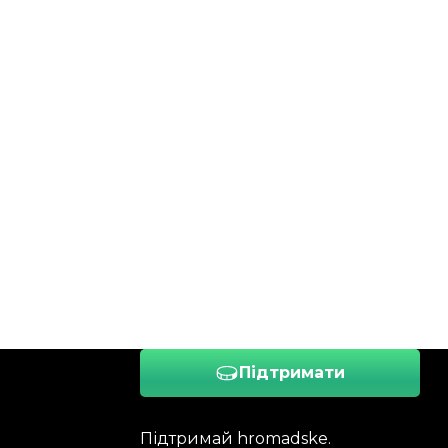
Підтримати
Підтримай hromadske.