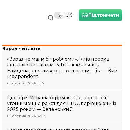
Підтримати
UK
Зараз читають
«Зараз не мали б проблеми». Київ просив
ліцензію на ракети Patriot іще за часів
Байдена, але там «просто сказали "ні"» — Kyiv
Independent
05 серпня 2026 12:59
Цьогоріч Україна отримала від партнерів
утричі менше ракет для ППО, порівнюючи із
2025 роком — Зеленський
05 серпня 2026 14:03