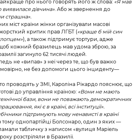
Найкраще про нього говорять його ж слова:
«Я мав
ою виявилася дівчина»
. Або ж звернення до
ви страшна».
них міст країни жінки організували масові
 жорсткий критик прав ЛГБТ (
«краще б мій син
 хлопцем»
), а також підтримує тортури, адже
, щоб кожний бразилець мав удома зброю, за
разилії загинуло 62 тисячі людей.
едь не «випав» з неї через те, що був
важко
імовірно, не без допомоги цього інциденту—
о проводять у ЗМІ, Кароліна Рікардо пояснює, що
готові до управління країною:
«Вони не мають
, технічної бази, вони не поважають демократичних
цювання, які є в країні, всі інституції».
бічники підтримують мову ненависті в країні
 тому однопартійці Болсонаро, один з яких —
ламали табличку з написом «вулиця Маріель
оку розстріляли в Бразилії.