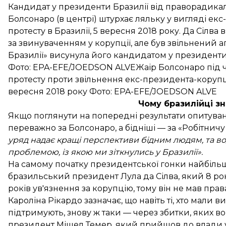
Кандидат у президенти Бразилії від праворадикаль
Болсонаро (в центрі) штурхає ляльку у вигляді екс-
протесту в Бразилії, 5 вересня 2018 року. Да Сілва 
за звинуваченням у корупції, але був
звільнений
а
Бразилії» висунула його кандидатом у президенти, 
Фото: EPA-EFE/JOEDSON ALVEЖаір Болсонаро під час
протесту проти звільнення екс-президента-корупці
вересня 2018 року Фото: EPA-EFE/JOEDSON ALVE
Чому бразилійці зн
Якщо поглянути на попередні результати опитуван
переважно за Болсонаро, а бідніші — за «Робітничу
уряд надає кращі перспективи бідним людям, та в
проблемою, із якою ми зіткнулись у Бразилії».
На самому початку президентської гонки найбіль
бразильський президент Лула да Сілва, який 8 рокі
років ув'язнення за корупцію, тому він не мав прав
Кароліна Рікардо зазначає, що навіть ті, хто мали в
підтримують, знову ж таки — через збитки, яких в
президент Мішел Темер, який прийшов до влади у 