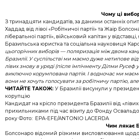
Чому ці вибо
З тринадцяти кандидатів, за даними останніх опи
Хаддад від лівої «Робітничої партії» та Жаір Болс
ліберальної партії», військовий капітан у відстав
Бразильська юристка та соціальна науковиця Кар
цьогорічних виборів — поляризація між двома кан
Бразилії. У суспільстві ми маємо дуже нетипове в
лівих знову в уряді (після
імпічменту Ділми Русеф
у
виключно корумпована партія. І водночас ми маєм
вони не хочуть голосувати за робітничу партію, ал
ЧИТАЙТЕ ТАКОЖ:
У Бразилії
висунули у президе
корупцію
Кандидат на крісло президента Бразилії від «лівих
прихильниками під час візиту до Фонду Освальдо 
року Фото: EPA-EFE/ANTONIO LACERDA
Чим лякає 
Болсонаро відомий різкими висловлювання щодо ж