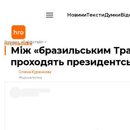
Новини
Тексти
Думки
Від
Між «бразильським Трампом» та лівими: як проходять президентські
Головна
Лайфстайл
Між «бразильським Тра
проходять президентсь
Олена Куренкова
Журналістка