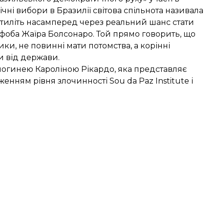
чні вибори в Бразилії світова спільнота називала
тиліть насамперед через реальний шанс стати
фоба Жаїра Болсонаро. Той прямо говорить, що
ики, не повинні мати потомства, а корінні
и від держави.
логинею Кароліною Рікардо, яка представляє
енням рівня злочинності Sou da Paz Institute і