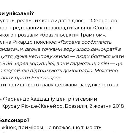
ри унікальні?
тувань, реальних кандидатів двоє — Фернандо
онаро, представник праворадикальної «Соціал-
ці, якого прозвали «бразильським Трампом».
оліна Рікардо пояснює:
«Головна особливість
дидатами, двома точками зору щодо демократії в
ідчуття, дуже нетипову хвилю — люди бояться мати
 2016 через корупцію), вони гадають, що ліві — це
о людей, які підтримують демократію. Можливо,
е вони проти Болсонаро».
нти
колишнього главу держави, засудженого за
» Фернандо Хаддад (у центрі) зі своїми
Круса у Ріо-де-Жанейро, Бразилія, 2 жовтня 2018
Болсонаро?
інок, приміром, не вважає, що ті мають