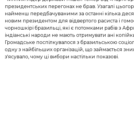
президентських перегонах не брав. Узагалі цьогорі
найменш передбачуваними за останні кілька деся
новим президентом для відвертого расиста і гомо
чорношкірі бразильці, які є потомками рабів з Афр
індіанські народи не мають отримувати ані копійк
Громадське поспілкувалося з бразильською соціо
одну з найбільших організацій, що займається зниж
з'ясувало, чому ці вибори настільки показові.