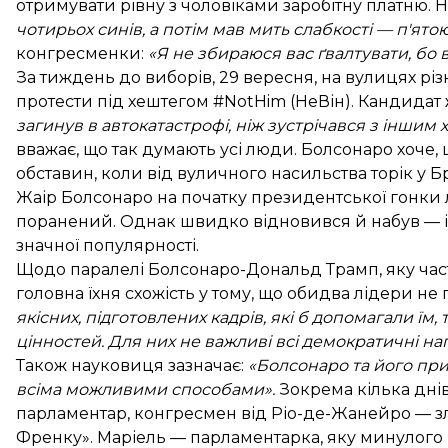
отримувати рівну з чоловіками заробітну платню. 
чотирьох синів, а потім мав мить слабкості — п'ят
конгресменки:
«Я не збираюся вас ґвалтувати, бо 
За тиждень до виборів, 29 вересня, на вулицях різ
протести під хештегом #NotHim (НеВін). Кандидат
загинув в автокатастрофі, ніж зустрічався з іншим
вважає, що так думають усі люди. Болсонаро хоче
обставин, коли від вуличного насильства торік у Б
Жаір Болсонаро на початку президентської гонки л
поранений
. Однак швидко відновився й набув — 
значної популярності.
Щодо паралелі Болсонаро-Дональд Трамп, яку част
головна їхня схожість у тому, що обидва лідери не 
якісних, підготовлених кадрів, які б допомагали їм
цінностей. Для них не важливі всі демократичні напра
Також науковиця зазначає:
«Болсонаро та його при
всіма можливими способами».
Зокрема кілька днів
парламентар, конгресмен від Ріо-де-Жанейро — з
Френку». Маріель — парламентарка, яку минулого р