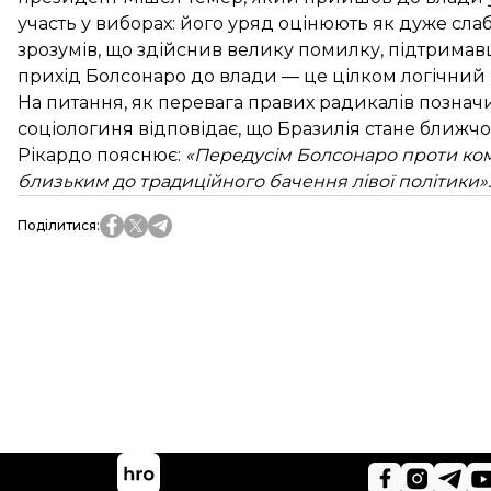
участь у виборах: його уряд оцінюють як дуже слабк
зрозумів, що здійснив велику помилку, підтримавш
прихід Болсонаро до влади — це цілком логічний
На питання, як перевага правих радикалів позначи
соціологиня відповідає, що Бразилія стане ближчо
Рікардо пояснює:
«Передусім Болсонаро проти кому
близьким до традиційного бачення лівої політики».
Поділитися
: