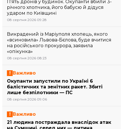
П’ять дронів у будинок. Окупанти вбили 3-
річного хлопчика, його бабусю й дідуся
ударом по Київщині
08 серпня 2026 09:28
Викрадений із Маріуполя хлопець, якого
«всиновила» Львова-Бєлова, буде вчитися
на російського прокурора, заявила
«опікунка»
08 серпня 2026 08:23
Важливо
Окупанти запустили по Україні 6
балістичних та зенітних ракет. Збиті
лише безпілотники — ПС
08 серпня 2026 09:06
Важливо
21 людина постраждала внаслідок атак
на Сумщині, серед них — дитина