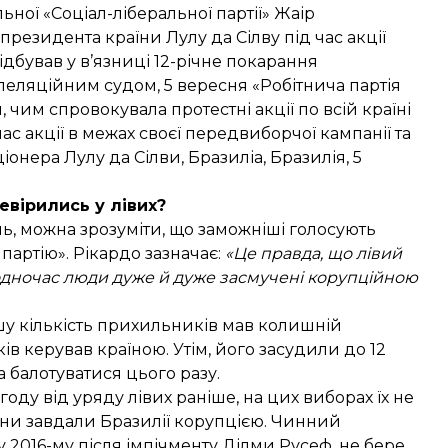
ної «Соціал-ліберальної партії» Жаір
президента країни Лулу да Сілву під час акції
відбував у в’язниці 12-річне покарання
пеляційним судом, 5 вересня «Робітнича партія
чим спровокувала протестні акції по всій країні
 акції в межах своєї передвиборчої кампанії та
онера Лулу да Сілви, Бразиліа, Бразилія, 5
евірились у лівих?
ь, можна зрозуміти, що заможніші голосують
 партію». Рікардо зазначає:
«Це правда, що лівий
одночас люди дуже й дуже засмучені корупційною
шу кількість прихильників мав колишній
в керував країною. Утім, його засудили до 12
а балотуватися цього разу.
игоду від уряду лівих раніше, на цих виборах їх не
они завдали Бразилії корупцією. Чинний
2016-му після імпічменту Ділми Русеф, не бере