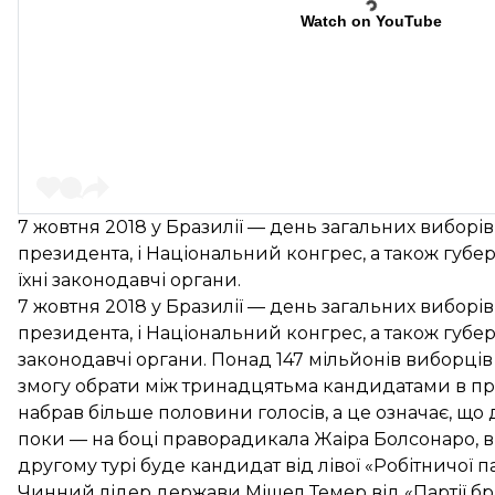
Watch on YouTube
7 жовтня 2018 у Бразилії — день загальних виборів,
президента, і Національний конгрес, а також губерн
їхні законодавчі органи.
7 жовтня 2018 у Бразилії — день загальних виборів, 
президента, і Національний конгрес, а також губерна
законодавчі органи. Понад 147 мільйонів виборці
змогу обрати між тринадцятьма кандидатами в пр
набрав
більше половини голосів, а це означає, що 
поки — на боці праворадикала Жаіра Болсонаро, ві
другому турі буде кандидат від лівої «Робітничої 
Чинний лідер держави Мішел Темер від «Партії бр