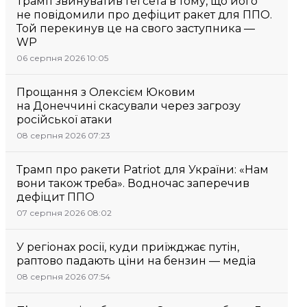
Трамп звинуватив Гегсета в тому, що його
не повідомили про дефіцит ракет для ППО.
Той перекинув це на свого заступника —
WP
06 серпня 2026 10:05
Прощання з Олексієм Юковим
на Донеччині скасували через загрозу
російської атаки
08 серпня 2026 07:23
Трамп про ракети Patriot для України: «Нам
вони також треба». Водночас заперечив
дефіцит ППО
07 серпня 2026 08:02
У регіонах росії, куди приїжджає путін,
раптово падають ціни на бензин — медіа
08 серпня 2026 07:54