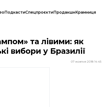
ео
Подкасти
Спецпроєкти
Продакшн
Крамниця
 вибори у Бразилії
мпом» та лівими: як
кі вибори у Бразилії
07 жовтня 2018 14:45