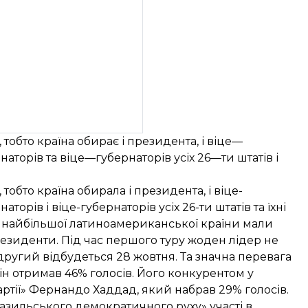
 тобто країна обирає і президента, і віце—
аторів та віце—губернаторів усіх 26—ти штатів і
тобто країна обирала і президента, і віце-
торів і віце-губернаторів усіх 26-ти штатів та їхні
в найбільшої латиноамериканської країни мали
езиденти. Під час першого туру жоден лідер
не
другий відбудеться 28 жовтня. Та значна перевага
н отримав 46% голосів. Його конкурентом у
партії» Фернандо Хаддад, який набрав 29% голосів.
азильського демократичного руху» участі в