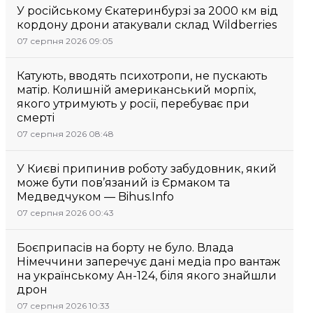
У російському Єкатеринбурзі за 2000 км від
кордону дрони атакували склад Wildberries
07 серпня 2026 09:05
Катують, вводять психотропи, не пускають
матір. Колишній американський морпіх,
якого утримують у росії, перебуває при
смерті
07 серпня 2026 08:48
У Києві припинив роботу забудовник, який
може бути пов’язаний із Єрмаком та
Медведчуком — Bihus.Info
07 серпня 2026 00:43
Боєприпасів на борту не було. Влада
Німеччини заперечує дані медіа про вантаж
на українському Ан-124, біля якого знайшли
дрон
07 серпня 2026 10:33