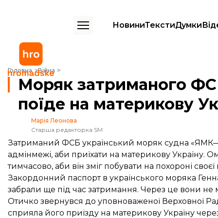
Новини
Тексти
Думки
Від
Моряк затриманого ФСБ українського судна поїде на материкову 
Головна
Війна
Моряк затриманого ФСБ
поїде на материкову У
Марія Леонова
Старша редакторка SM
Затриманий ФСБ український моряк судна «ЯМК—0
адмінмежі, аби приїхати на материкову Україну. 
тимчасово, аби він зміг побувати на похороні своєї 
Закордонний паспорт в українського моряка Геннаді
забрали ще під час затримання. Через це вони не 
Отичко звернувся до уповноваженої Верховної Ра
сприяла його приїзду на материкову Україну через