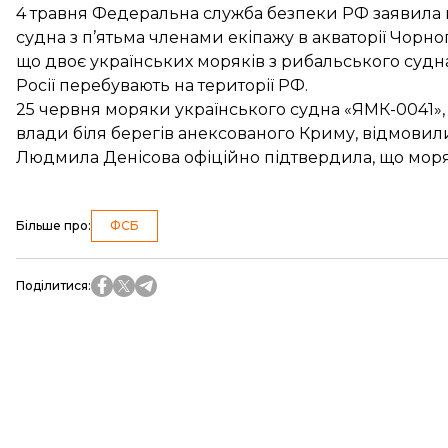
4 травня Федеральна служба безпеки РФ заявила
судна
з п’ятьма членами екіпажу в акваторії Чор
що двоє українських моряків з рибальського судн
Росії
перебувають на території РФ
.
25 червня моряки українського судна «ЯМК-0041»
влади біля берегів анексованого Криму,
відмовили
Людмила Денісова офіційно
підтвердила
, що мор
Більше про
:
ФСБ
Поділитися
: