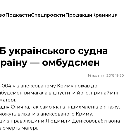
ео
Подкасти
Спецпроєкти
Продакшн
Крамниця
Україну — омбудсмен
 українського судна
країну — омбудсмен
14 жовтня 2018 19:50
041» в анексованому Криму поїхав до
Омбудсмен вимагала відпустити його, принаймні
матері.
я Отичка, так само як і в інших членів екіпажу,
можуть виїхати з анексованого Криму.
ди з прав людини Людмили Денісової, аби вона
 смерть матері.