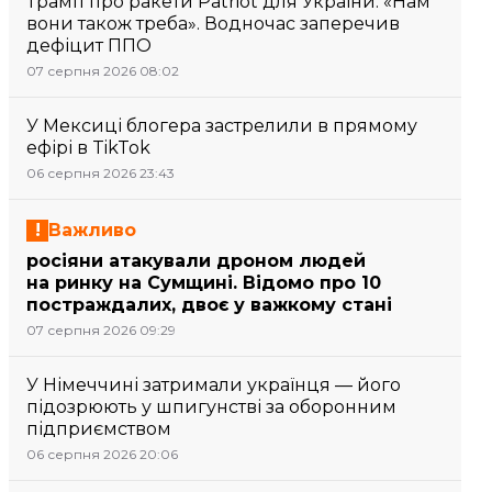
Трамп про ракети Patriot для України: «Нам
вони також треба». Водночас заперечив
дефіцит ППО
07 серпня 2026 08:02
У Мексиці блогера застрелили в прямому
ефірі в TikTok
06 серпня 2026 23:43
Важливо
росіяни атакували дроном людей
на ринку на Сумщині. Відомо про 10
постраждалих, двоє у важкому стані
07 серпня 2026 09:29
У Німеччині затримали українця — його
підозрюють у шпигунстві за оборонним
підприємством
06 серпня 2026 20:06