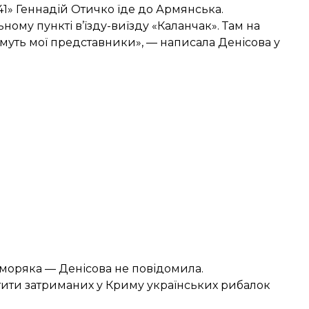
1» Геннадій Отичко їде до Армянська.
му пункті в’їзду-виїзду «Каланчак». Там на
муть мої представники», — написала Денісова у
 моряка — Денісова не повідомила.
тити
затриманих у Криму українських рибалок