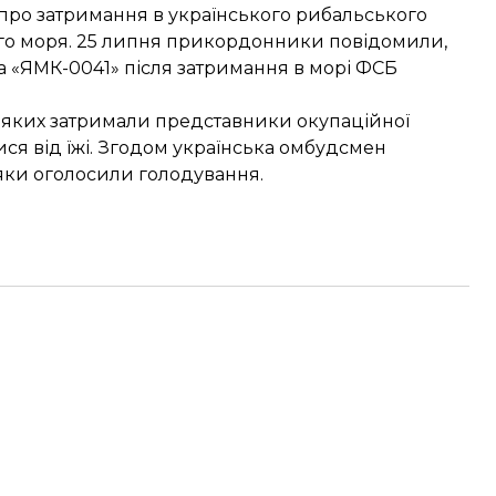
 про затримання в
українського рибальського
ного моря. 25 липня прикордонники повідомили,
а «ЯМК-0041» після затримання в морі ФСБ
, яких затримали представники окупаційної
ся від їжі
. Згодом українська омбудсмен
яки оголосили голодування.