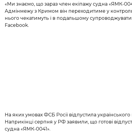
«Ми знаємо, що зараз член екіпажу судна «ЯМК-004
Адмінмежу з Кримом він переходитиме у контрольно
нього чекатимуть і в подальшому супроводжувати
Facebook.
На яких умовах ФСБ Росії відпустила українського
Наприкінці серпня у РФ заявили, що
готові відпус
судна «ЯМК-0041».