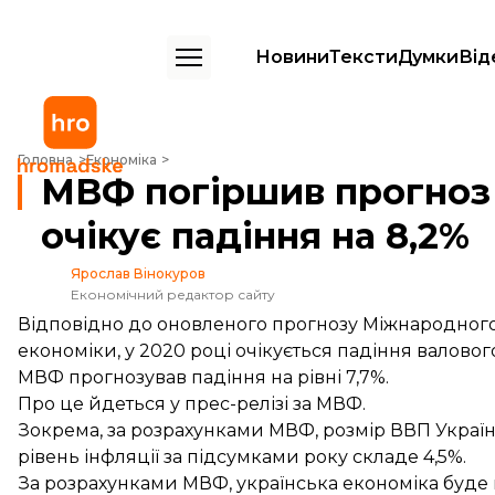
Новини
Тексти
Думки
Від
МВФ погіршив прогноз для економіки України: очікує падіння на 8,
Головна
Економіка
МВФ погіршив прогноз 
очікує падіння на 8,2%
Ярослав Вінокуров
Економічний редактор сайту
Відповідно до оновленого прогнозу Міжнародного
економіки, у 2020 році очікується падіння валовог
МВФ прогнозував падіння на рівні 7,7%.
Про це йдеться у прес-релізі за МВФ.
Зокрема, за розрахунками МВФ, розмір ВВП України
рівень інфляції за підсумками року складе 4,5%.
За розрахунками МВФ, українська економіка буде 