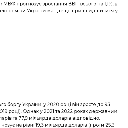
рік МВФ прогнозує зростання ВВП всього на 1,1%, в
ня економіки України має дещо пришвидшитися у
боргу України: у 2020 році він зросте до 93
2019 році). Однак у 2021 та 2022 роках державний
арів та 77,9 мільярда доларів відповідно.
зує на рівні 19,3 мільярда доларів (проти 25,3