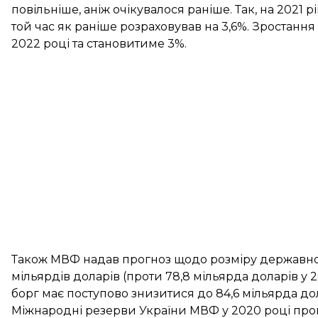
повільніше, аніж очікувалося раніше. Так, на 2021 
той час як раніше розраховував на 3,6%. Зростан
2022 році та становитиме 3%.
Також МВФ надав прогноз щодо розміру державного 
мільярдів доларів (проти 78,8 мільярда доларів у 
борг має поступово знизитися до 84,6 мільярда дол
Міжнародні резерви України МВФ у 2020 році прогно