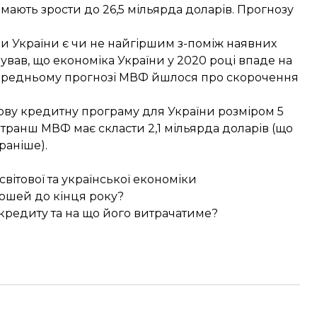
и мають зрости до 26,5 мільярда доларів. Прогнозу
 України є чи не найгіршим з-поміж наявних
зував, що економіка України у 2020 році
впаде на
попередньому прогнозі МВФ йшлося про скорочення
ову кредитну
програму для України розміром 5
 транш МВФ має скласти 2,1 мільярда доларів (що
раніше).
вітової та української економіки
рошей до кінця року?
кредиту та на що його витрачатиме?