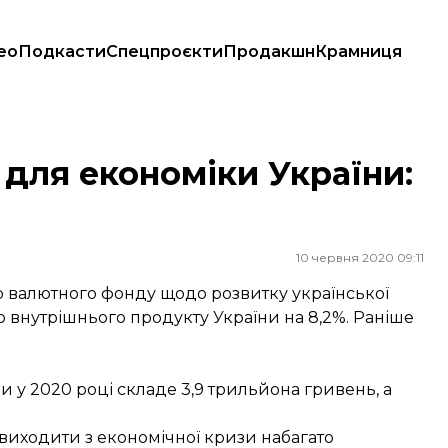
ео
Подкасти
Спецпроєкти
Продакшн
Крамниця
2%
для економіки України:
10 червня 2020 09:11
 валютного фонду щодо розвитку української
о внутрішнього продукту України на 8,2%. Раніше
 у 2020 році складе 3,9 трильйона гривень, а
виходити з економічної кризи набагато