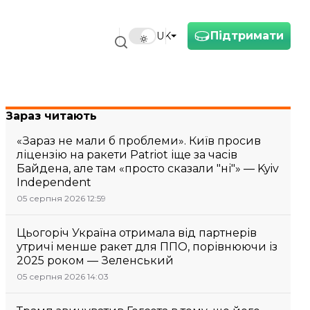
Підтримати
UK
Зараз читають
«Зараз не мали б проблеми». Київ просив
ліцензію на ракети Patriot іще за часів
Байдена, але там «просто сказали "ні"» — Kyiv
Independent
05 серпня 2026 12:59
Цьогоріч Україна отримала від партнерів
утричі менше ракет для ППО, порівнюючи із
2025 роком — Зеленський
05 серпня 2026 14:03