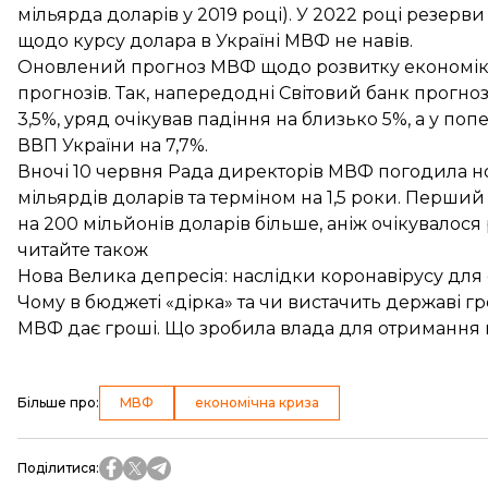
мільярда доларів у 2019 році). У 2022 році резерв
щодо курсу долара в Україні МВФ не навів.
Оновлений прогноз МВФ щодо розвитку економіки
прогнозів. Так, напередодні Світовий банк прогно
3,5%
, уряд очікував падіння на близько 5%, а у 
ВВП України
на 7,7%
.
Вночі 10 червня Рада директорів МВФ
погодила н
мільярдів доларів та терміном на 1,5 роки. Перший
на 200 мільйонів доларів більше, аніж очікувалося 
читайте також
Нова Велика депресія: наслідки коронавірусу для с
Чому в бюджеті «дірка» та чи вистачить державі г
МВФ дає гроші. Що зробила влада для отримання 
Більше про
:
МВФ
економічна криза
Поділитися
: