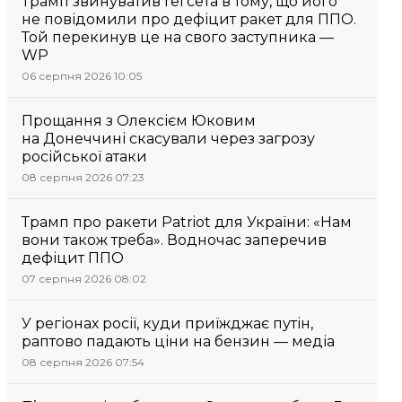
Трамп звинуватив Гегсета в тому, що його
не повідомили про дефіцит ракет для ППО.
Той перекинув це на свого заступника —
WP
06 серпня 2026 10:05
Прощання з Олексієм Юковим
на Донеччині скасували через загрозу
російської атаки
08 серпня 2026 07:23
Трамп про ракети Patriot для України: «Нам
вони також треба». Водночас заперечив
дефіцит ППО
07 серпня 2026 08:02
У регіонах росії, куди приїжджає путін,
раптово падають ціни на бензин — медіа
08 серпня 2026 07:54