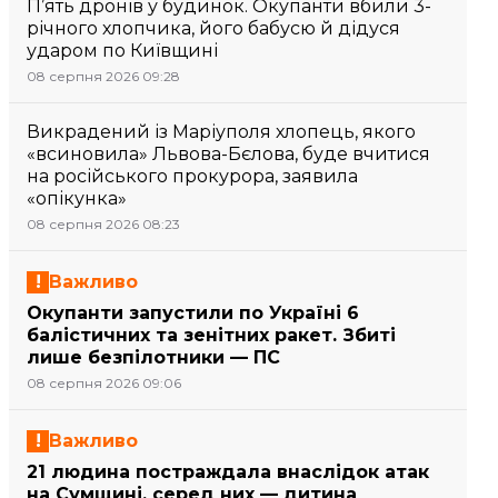
П’ять дронів у будинок. Окупанти вбили 3-
річного хлопчика, його бабусю й дідуся
ударом по Київщині
08 серпня 2026 09:28
Викрадений із Маріуполя хлопець, якого
«всиновила» Львова-Бєлова, буде вчитися
на російського прокурора, заявила
«опікунка»
08 серпня 2026 08:23
Важливо
Окупанти запустили по Україні 6
балістичних та зенітних ракет. Збиті
лише безпілотники — ПС
08 серпня 2026 09:06
Важливо
21 людина постраждала внаслідок атак
на Сумщині, серед них — дитина