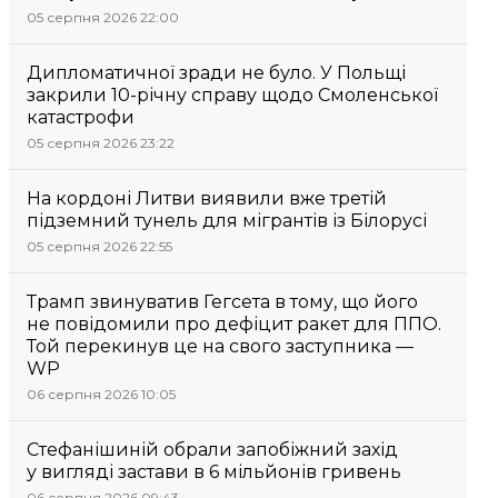
05 серпня 2026 22:00
Дипломатичної зради не було. У Польщі
закрили 10-річну справу щодо Смоленської
катастрофи
05 серпня 2026 23:22
На кордоні Литви виявили вже третій
підземний тунель для мігрантів із Білорусі
05 серпня 2026 22:55
Трамп звинуватив Гегсета в тому, що його
не повідомили про дефіцит ракет для ППО.
Той перекинув це на свого заступника —
WP
06 серпня 2026 10:05
Стефанішиній обрали запобіжний захід
у вигляді застави в 6 мільйонів гривень
06 серпня 2026 09:43