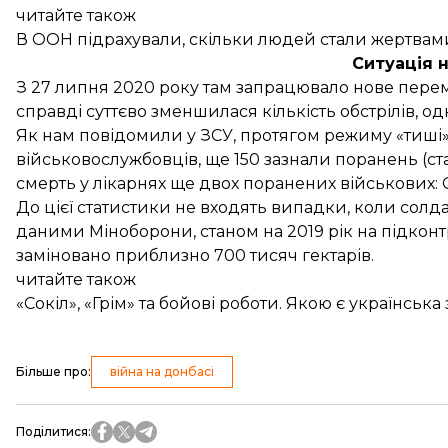
читайте також
В ООН підрахували, скільки людей стали жертвами
Ситуація 
З 27 липня 2020 року там запрацювало нове перем
справді суттєво зменшилася кількість обстрілів, од
Як нам
повідомили
у ЗСУ, протягом режиму «тиші»
військовослужбовців, ще 150 зазнали поранень (ста
смерть у лікарнях ще двох поранених військових:
До цієї статистики не входять випадки, коли солда
даними
Міноборони
, станом на 2019 рік на підкон
заміновано приблизно 700 тисяч гектарів.
читайте також
«Сокіл», «Грім» та бойові роботи. Якою є українсь
Більше про
:
війна на донбасі
Поділитися
: