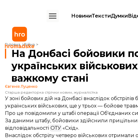
Новини
Тексти
Думки
Від
На Донбасі бойовики поранили і травмували 7 українських військови
Головна
Війна
На Донбасі бойовики п
українських військових
важкому стані
Євгенія Луценко
Старша редакторка стрічки новин, журналістка
У зоні бойових дій на Донбасі внаслідок обстрілі
українських військових, ще у трьох — бойове трав
Про це
повідомили
у штабі операції Об'єднаних си
За даними штабу, бойовики здійснили прицільний 
відповідальності
ОТУ
«Схід».
Внаслідок обстрілу четверо військових отримали 