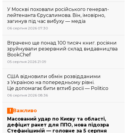
У Москві поховали російського генерал-
лейтенанта Єрусалимова. Він, імовірно,
загинув під час вибуху — медіа
06 серпня 2026 07:30
Втрачено ще понад 100 тисяч книг. росіяни
зруйнували резервний склад видавництва
BookChef
05 серпня 2026 21:09
США відновили обмін розвідданими
з Україною на попередньому рівні.
Це допомагає бити вглиб росії — Politico
06 серпня 2026 08:36
Важливо
Масований удар по Києву та області,
дефіцит ракет для ППО, нова підозра
Стефанішиній — головне за 5 серпня