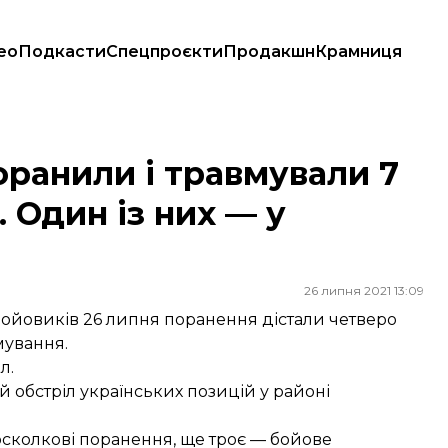
ео
Подкасти
Спецпроєкти
Продакшн
Крамниця
х. Один із них — у важкому стані
оранили і травмували 7
. Один із них — у
26 липня 2021 13:09
в бойовиків 26 липня поранення дістали четверо
мування.
л.
обстріл українських позицій у районі
осколкові поранення, ще троє — бойове