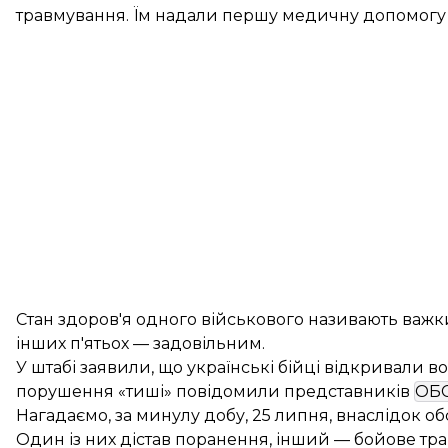
травмування. Їм надали першу медичну допомогу т
Стан здоров'я одного військового називають важк
інших п'ятьох — задовільним.
У штабі заявили, що українські бійці відкривали во
порушення «тиші» повідомили представників
ОБ
Нагадаємо, за минулу добу, 25 липня, внаслідок об
Один із них дістав поранення, інший — бойове тр