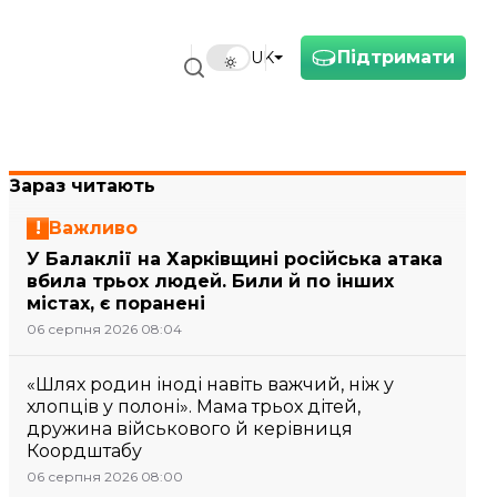
Підтримати
UK
Зараз читають
Важливо
У Балаклії на Харківщині російська атака
вбила трьох людей. Били й по інших
містах, є поранені
06 серпня 2026 08:04
«Шлях родин іноді навіть важчий, ніж у
хлопців у полоні». Мама трьох дітей,
дружина військового й керівниця
Коордштабу
06 серпня 2026 08:00