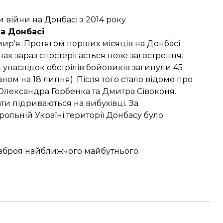
 війни на Донбасі з 2014 року
на Донбасі
ир'я. Протягом перших місяців на Донбасі
нак зараз спостерігається нове загострення.
 унаслідок обстрілів бойовиків загинули 45
ном на 18 липня). Після того стало відомо про
Олександра Горбенка
та
Дмитра Сівоконя
.
ти підриваються на вибухівці. За
трольній Україні території Донбасу було
ка зброя найближчого майбутнього