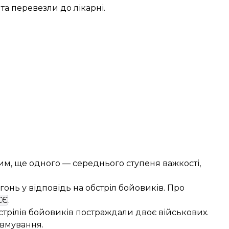
а перевезли до лікарні.
им, ще одного — середнього ступеня важкості,
гонь у відповідь на обстріл бойовиків. Про
СЄ
.
стрілів бойовиків
постраждали двоє військових
.
авмування.