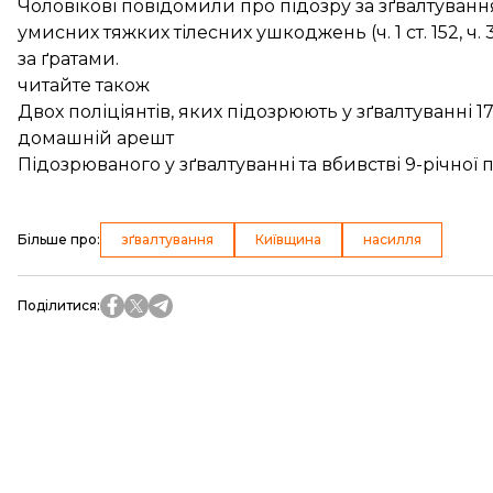
Чоловікові повідомили про підозру за зґвалтуванн
умисних тяжких тілесних ушкоджень (ч. 1 ст. 152, ч. 3 с
за ґратами.
читайте також
Двох поліціянтів, яких підозрюють у зґвалтуванні 
домашній арешт
Підозрюваного у зґвалтуванні та вбивстві 9-річної
Більше про
:
зґвалтування
Київщина
насилля
Поділитися
: