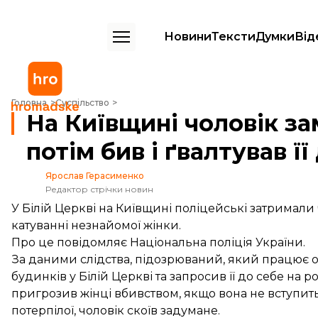
Новини
Тексти
Думки
Від
На Київщині чоловік заманив жінку до себе, а потім бив і ґвалтував її
Головна
Суспільство
На Київщині чоловік за
потім бив і ґвалтував її
Ярослав Герасименко
Редактор стрічки новин
У Білій Церкві на Київщині поліцейські затримали 
катуванні незнайомої жінки.
Про це
повідомляє
Національна поліція України.
За даними слідства, підозрюваний, який працює ох
будинків у Білій Церкві та запросив її до себе на 
пригрозив жінці вбивством, якщо вона не вступить 
потерпілої, чоловік скоїв задумане.