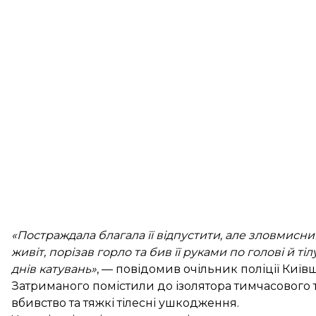
«Постраждала благала її відпустити, але зловмисн
живіт, порізав горло та бив її руками по голові й т
днів катувань»
, — повідомив очільник поліції Киї
Затриманого помістили до ізолятора тимчасового 
вбивство та тяжкі тілесні ушкодження.