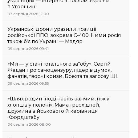
українців» — інтерв’ю з послом України
в Угорщині
07 серпня 2026 12:00
Українські дрони уразили позиції
російської ППО, зокрема С-400. Ними росія
також б'є по Україні — Мадяр
09 серпня 2026 09:41
«Ми — у стані тотального за*обу». Сергій
Жадан про самоцензуру, лідерів думок,
фанатів, творчі кризи, Брехта та загрозу ШІ
09 серпня 2026 09:55
«Шлях родин іноді навіть важчий, ніж у
хлопців у полоні». Мама трьох дітей,
дружина військового й керівниця
Коордштабу
06 серпня 2026 08:00