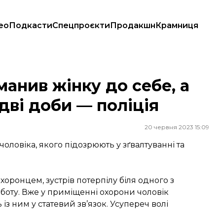
ео
Подкасти
Спецпроєкти
Продакшн
Крамниця
 дві доби — поліція
манив жінку до себе, а
 дві доби — поліція
20 червня 2023 15:09
чоловіка, якого підозрюють у зґвалтуванні та
оронцем, зустрів потерпілу біля одного з
роботу. Вже у приміщенні охорони чоловік
із ним у статевий зв’язок. Усупереч волі