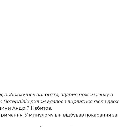
ик, побоюючись викриття, вдарив ножем жінку в
ілу. Потерпілій дивом вдалося вирватися після двох
вщини Андрій Нєбитов.
тримання. У минулому він відбував покарання за