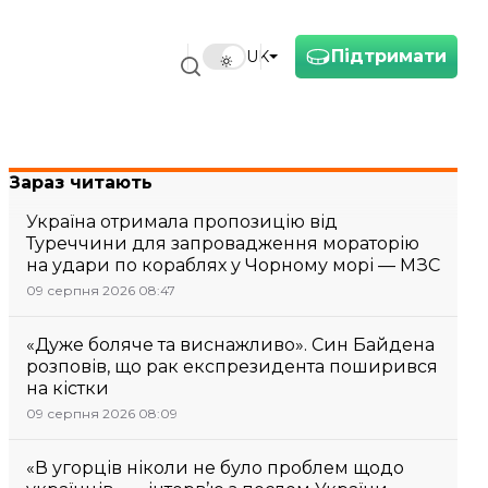
Підтримати
UK
Зараз читають
Україна отримала пропозицію від
Туреччини для запровадження мораторію
на удари по кораблях у Чорному морі — МЗС
09 серпня 2026 08:47
«Дуже боляче та виснажливо». Син Байдена
розповів, що рак експрезидента поширився
на кістки
09 серпня 2026 08:09
«В угорців ніколи не було проблем щодо