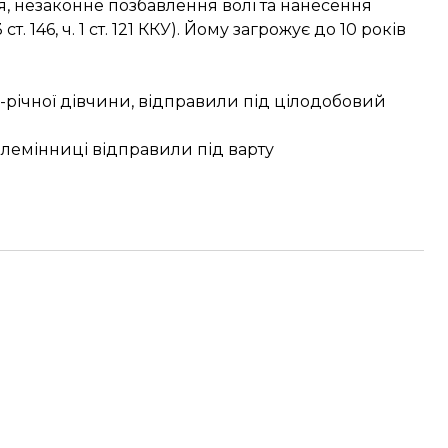
я, незаконне позбавлення волі та нанесення
т. 146, ч. 1 ст. 121 ККУ). Йому загрожує до 10 років
17-річної дівчини, відправили під цілодобовий
 племінниці відправили під варту