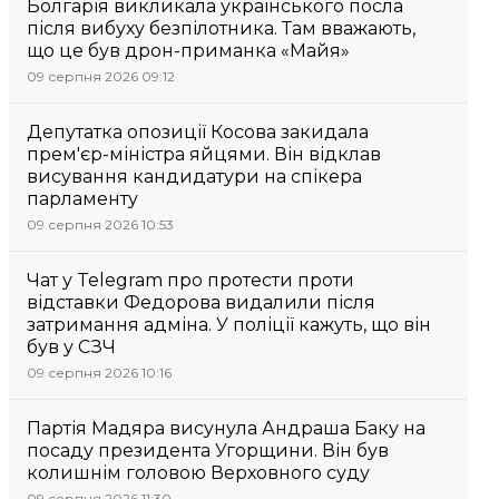
Болгарія викликала українського посла
після вибуху безпілотника. Там вважають,
що це був дрон-приманка «Майя»
09 серпня 2026 09:12
Депутатка опозиції Косова закидала
прем'єр-міністра яйцями. Він відклав
висування кандидатури на спікера
парламенту
09 серпня 2026 10:53
Чат у Telegram про протести проти
відставки Федорова видалили після
затримання адміна. У поліції кажуть, що він
був у СЗЧ
09 серпня 2026 10:16
Партія Мадяра висунула Андраша Баку на
посаду президента Угорщини. Він був
колишнім головою Верховного суду
09 серпня 2026 11:30