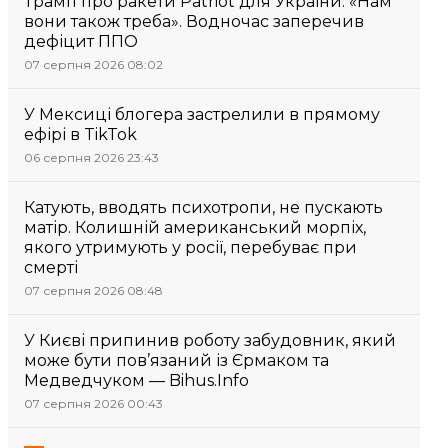
Трамп про ракети Patriot для України: «Нам
вони також треба». Водночас заперечив
дефіцит ППО
07 серпня 2026 08:02
У Мексиці блогера застрелили в прямому
ефірі в TikTok
06 серпня 2026 23:43
Катують, вводять психотропи, не пускають
матір. Колишній американський морпіх,
якого утримують у росії, перебуває при
смерті
07 серпня 2026 08:48
У Києві припинив роботу забудовник, який
може бути пов’язаний із Єрмаком та
Медведчуком — Bihus.Info
07 серпня 2026 00:43