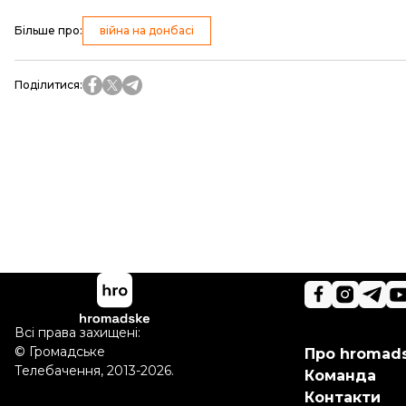
Більше про
:
війна на донбасі
Поділитися
:
Всі права захищені:
©
Громадське
Про hromad
Телебачення
,
2013-2026.
Команда
Контакти