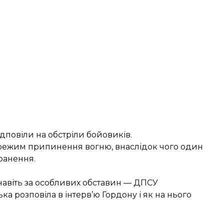
ідповіли на обстріли бойовиків.
 режим припинення вогню
, внаслідок чого один
ранення.
навіть за особливих обставин — ДПСУ
а розповіла в інтерв’ю Гордону і як на нього