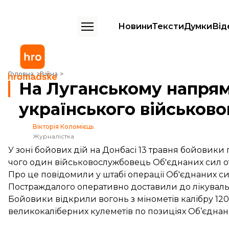
Новини
Тексти
Думки
Від
На Луганському напрямку поранено українського військового — шт
Головна
Війна
На Луганському напря
українського військов
Вікторія Коломієць
Журналістка
У зоні бойових дій на Донбасі 13 травня бойови
чого один військовослужбовець Об'єднаних сил 
Про це
повідомили
у штабі операції Об'єднаних си
Постраждалого оперативно доставили до лікуваль
Бойовики відкрили вогонь з мінометів калібру 120
великокаліберних кулеметів по позиціях Об’єднан