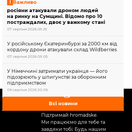
Важливо
росіяни атакували дроном людей
на ринку на Сумщині. Відомо про 10
постраждалих, двоє у важкому стані
07 серпня 2026 09:29
У російському Єкатеринбурзі за 2000 км від
кордону дрони атакували склад Wildberries
07 серпня 2026 09:05
У Німеччині затримали українця — його
підозрюють у шпигунстві за оборонним
підприємством
06 серпня 2026 20:06
Підтримати
Всі новини
Підтримай hromadske.
Ми працюємо для тебе та
завдяки тобі. Будь нашим