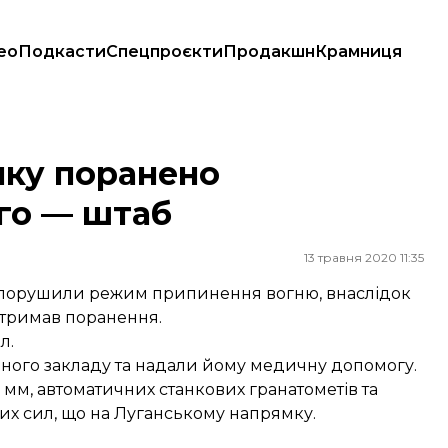
ео
Подкасти
Спецпроєкти
Продакшн
Крамниця
аб
мку поранено
ого — штаб
13 травня 2020 11:35
ки порушили режим припинення вогню, внаслідок
отримав поранення.
л.
ного закладу та надали йому медичну допомогу.
 мм, автоматичних станкових гранатометів та
их сил, що на Луганському напрямку.