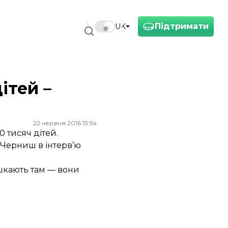
Підтримати
UK
ітей –
22 червня 2016 13:54
 тисяч дітей.
м Черниш в
інтерв’ю
мешкають там — вони