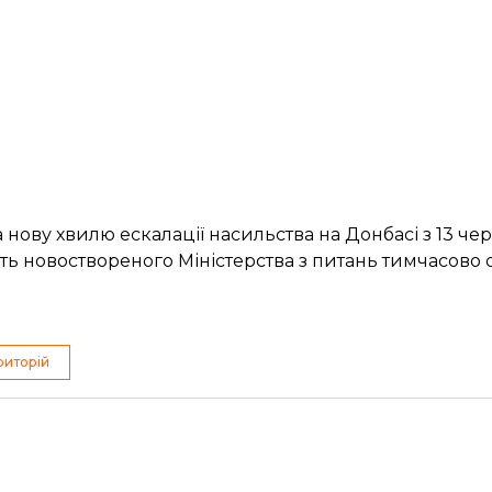
а нову хвилю
ескалації насильства
на Донбасі з 13 чер
сть
новоствореного Міністерства
з питань тимчасово 
риторій