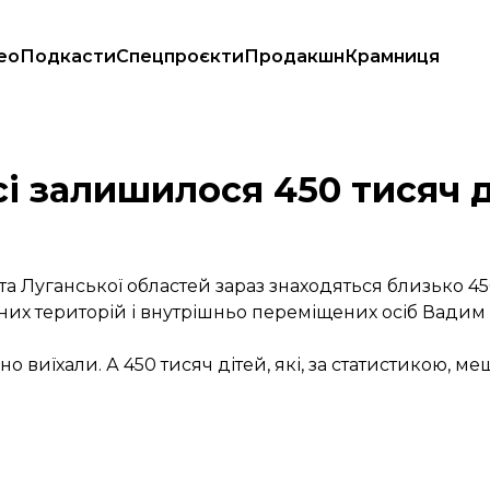
ео
Подкасти
Спецпроєкти
Продакшн
Крамниця
і залишилося 450 тисяч д
 Луганської областей зараз знаходяться близько 450
аних територій і внутрішньо переміщених осіб Вади
но виїхали. А 450 тисяч дітей, які, за статистикою, 