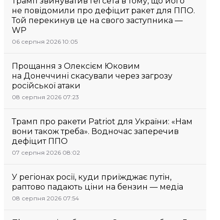
Трамп звинуватив Гегсета в тому, що його
не повідомили про дефіцит ракет для ППО.
Той перекинув це на свого заступника —
WP
06 серпня 2026 10:05
Прощання з Олексієм Юковим
на Донеччині скасували через загрозу
російської атаки
08 серпня 2026 07:23
Трамп про ракети Patriot для України: «Нам
вони також треба». Водночас заперечив
дефіцит ППО
07 серпня 2026 08:02
У регіонах росії, куди приїжджає путін,
раптово падають ціни на бензин — медіа
08 серпня 2026 07:54