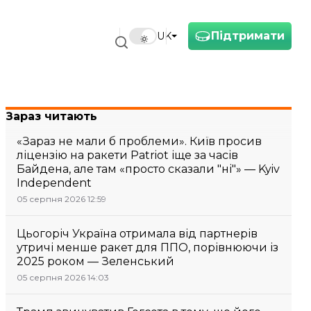
Підтримати
UK
Зараз читають
«Зараз не мали б проблеми». Київ просив
ліцензію на ракети Patriot іще за часів
Байдена, але там «просто сказали "ні"» — Kyiv
Independent
05 серпня 2026 12:59
Цьогоріч Україна отримала від партнерів
утричі менше ракет для ППО, порівнюючи із
2025 роком — Зеленський
05 серпня 2026 14:03