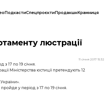
ео
Подкасти
Спецпроєкти
Продакшн
Крамниця
ртаменту люстрації
11 січня 2017 15:32
 з 17 по 19 січня.
ції Міністерства юстиції претендують 12
України».
пройде у період з 17 по 19 січня.