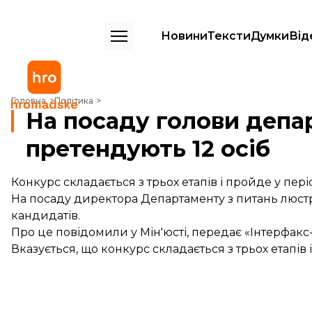
Новини
Тексти
Думки
Від
На посаду голови департаменту люстрації претендують 12 осіб
Головна
Політика
На посаду голови депа
претендують 12 осіб
Конкурс складається з трьох етапів і пройде у період
На посаду директора Департаменту з питань люстра
кандидатів.
Про це повідомили у Мін'юсті,
передає
«Інтерфакс-
Вказується, що конкурс складається з трьох етапів і 