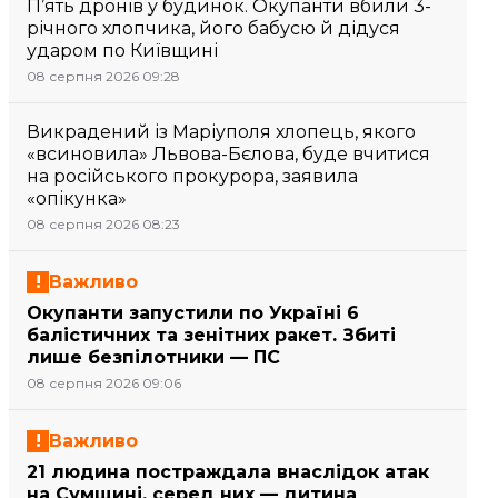
П’ять дронів у будинок. Окупанти вбили 3-
річного хлопчика, його бабусю й дідуся
ударом по Київщині
08 серпня 2026 09:28
Викрадений із Маріуполя хлопець, якого
«всиновила» Львова-Бєлова, буде вчитися
на російського прокурора, заявила
«опікунка»
08 серпня 2026 08:23
Важливо
Окупанти запустили по Україні 6
балістичних та зенітних ракет. Збиті
лише безпілотники — ПС
08 серпня 2026 09:06
Важливо
21 людина постраждала внаслідок атак
на Сумщині, серед них — дитина