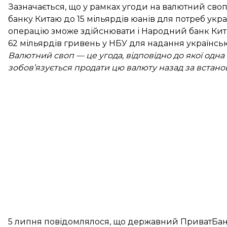
Зазначається, що у рамках угоди на валютний сво
банку Китаю до 15 мільярдів юанів для потреб укра
операцію зможе здійснювати і Народний банк Кит
62 мільярдів гривень у НБУ для надання українсь
Валютний своп — це угода, відповідно до якої одна
зобов’язується продати цю валюту назад за встано
5 липня повідомлялося, що державний ПриватБа