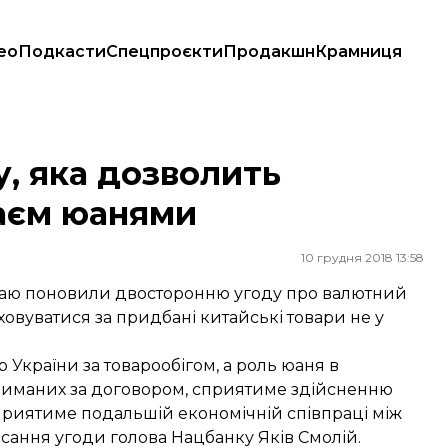
ео
Подкасти
Спецпроєкти
Продакшн
Крамниця
юанями
у, яка дозволить
таєм юанями
10 грудня 2018 13:58
таю поновили двосторонню угоду про валютний
овуватися за придбані китайські товари не у
України за товарообігом, а роль юаня в
отриманих за договором, сприятиме здійсненню
 сприятиме подальшій економічній співпраці між
ання угоди голова Нацбанку Яків Смолій.