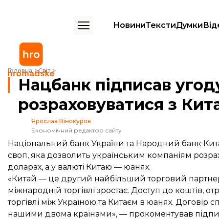
Новини
Тексти
Думки
Від
Нацбанк підписав угоду, яка дозволить розраховуватися з Китаєм 
Головна
Світ
Нацбанк підписав угод
розраховуватися з Ки
Ярослав Вінокуров
Економічний редактор сайту
Національний банк України та Народний банк Ки
своп, яка дозволить українським компаніям розрах
доларах, а у валюті Китаю — юанях.
«Китай — це другий найбільший торговий партнер 
міжнародній торгівлі зростає. Доступ до коштів, 
торгівлі між Україною та Китаєм в юанях. Договір
нашими двома країнами», — прокоментував підпис