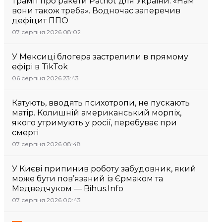
Трамп про ракети Patriot для України: «Нам
вони також треба». Водночас заперечив
дефіцит ППО
07 серпня 2026 08:02
У Мексиці блогера застрелили в прямому
ефірі в TikTok
06 серпня 2026 23:43
Катують, вводять психотропи, не пускають
матір. Колишній американський морпіх,
якого утримують у росії, перебуває при
смерті
07 серпня 2026 08:48
У Києві припинив роботу забудовник, який
може бути пов’язаний із Єрмаком та
Медведчуком — Bihus.Info
07 серпня 2026 00:43