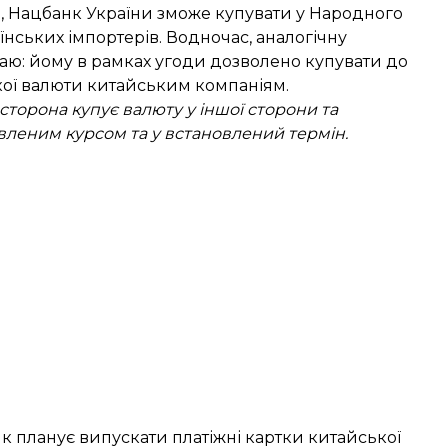
п, Нацбанк України зможе купувати у Народного
їнських імпортерів. Водночас, аналогічну
аю: йому в рамках угоди дозволено купувати до
кої валюти китайським компаніям.
 сторона купує валюту у іншої сторони та
вленим курсом та у встановлений термін.
нк планує
випускати платіжні картки
китайської