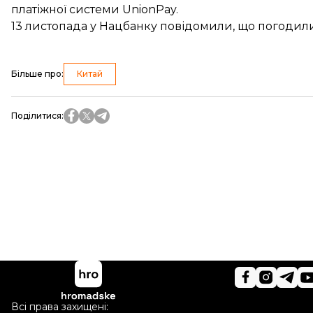
платіжної системи UnionPay.
13 листопада у Нацбанку повідомили, що
погодили
Більше про
:
Китай
Поділитися
:
Всі права захищені: