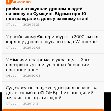
Важливо
росіяни атакували дроном людей
на ринку на Сумщині. Відомо про 10
постраждалих, двоє у важкому стані
07 серпня 2026 09:29
У російському Єкатеринбурзі за 2000 км від
кордону дрони атакували склад Wildberries
07 серпня 2026 09:05
У Німеччині затримали українця — його
підозрюють у шпигунстві за оборонним
підприємством
06 серпня 2026 20:06
Суд скасував статус «недисциплінованого»
для екскомбата 47 ОМБр Ширшина, який
заявляв про втрати людей
Підтримати
07 серпня 2026 10:12