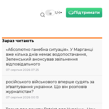
Підтримати
UK
Зараз читають
«Абсолютно ганебна ситуація». У Марганці
вже кілька днів немає водопостачання,
Зеленський анонсував звільнення
відповідального
07 серпня 2026 07:25
російського військового вперше судять за
зґвалтування українки. Що він розповів
журналістам?
07 серпня 2026 00:13