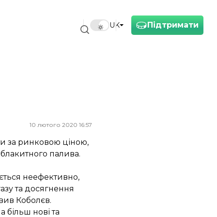
Підтримати
UK
10 лютого 2020 16:57
ти за ринковою ціною,
 блакитного палива.
ується неефективно,
азу та досягнення
вив Коболєв.
 більш нові та