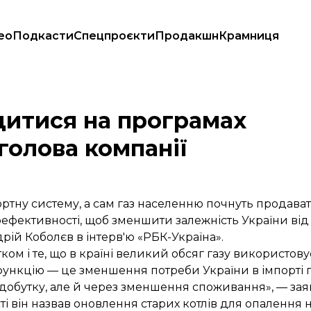
ео
Подкасти
Спецпроєкти
Продакшн
Крамниця
голова компанії
дитися на програмах
голова компанії
ортну систему, а сам газ населенню почнуть продава
фективності, щоб зменшити залежність України від
рій Коболєв в інтерв'ю «РБК-Україна».
ком і те, що в країні великий обсяг газу використов
ункцію — це зменшення потреби України в імпорті г
добутку, але й через зменшення споживання», — зая
 він назвав оновлення старих котлів для опалення на