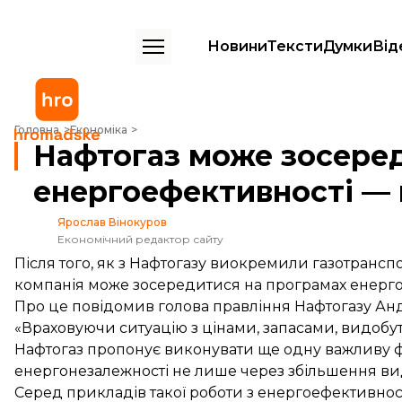
Новини
Тексти
Думки
Від
Нафтогаз може зосередитися на програмах енергоефективності — 
Головна
Економіка
Нафтогаз може зосере
енергоефективності — 
Ярослав Вінокуров
Економічний редактор сайту
Після того, як з Нафтогазу виокремили газотрансп
компанія може зосередитися на програмах енергое
Про це
повідомив
голова правління Нафтогазу Анд
«Враховуючи ситуацію з цінами, запасами, видобут
Нафтогаз пропонує виконувати ще одну важливу ф
енергонезалежності не лише через збільшення ви
Серед прикладів такої роботи з енергоефективності