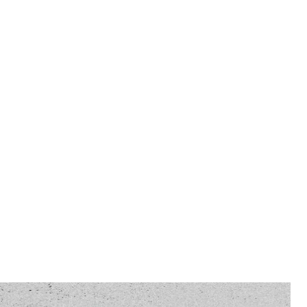
іра запропонувала мені написали колонку, я
ику писати в межах своєї професійної бульбашки».