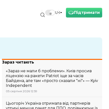
Підтримати
UK
Зараз читають
«Зараз не мали б проблеми». Київ просив
ліцензію на ракети Patriot іще за часів
Байдена, але там «просто сказали "ні"» — Kyiv
Independent
05 серпня 2026 12:59
Цьогоріч Україна отримала від партнерів
утричі менше ракет для ППО, порівнюючи із