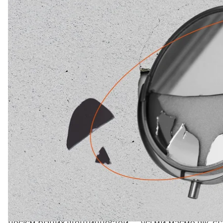
Я увімкнула синдром самозванки, бо хто я така, що
пересічна біла жінка 40+, яка всю свою кар'єру то
слово «кар’єра» взяти у лапки, бо хіба ж серйозна 
А втім, саме завдяки цій правозахисній та дослідн
біса очевидних речей:
Умовна належність до пересічної більшості на те 
носієм різних ідентичностей — усі ми маємо вік, ст