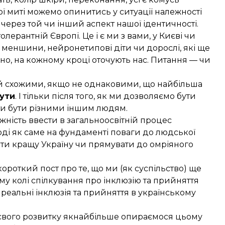
ї миті можемо опинитись у ситуації належності
ерез той чи інший аспект нашої ідентичності.
лерантній Європі. Це і є ми з вами, у Києві чи
ні меншини, нейронетипові діти чи дорослі, які ще
йно, на кожному кроці оточують нас. Питання — чи
ай схожими, якщо не однаковими, що найбільша
ути
. І тільки після того, як ми дозволяємо бути
ти бути різними іншим людям.
ність ввести в загальноосвітній процес
тоді як саме на фундаменті поваги до людської
ти кращу Україну чи прямувати до омріяного
короткий пост про те, що ми (як суспільство) ще
му колі спілкування про інклюзію та прийняття
 реальні інклюзія та прийняття в українському
 свого розвитку якнайбільше опираємося цьому