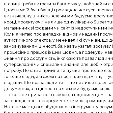
столиці треба витратити багато часу, щоб знайти 
І досі в моїй бульбашці громадянське суспільство 
визначальну цінність. Але чи ми будуємо доступн
кроці, проєктуючи не лише одну лікарню Superhu
магазинчик зі сходами чи сайт із недоступними 
Коли я читаю про випадки відмов у наданні послуг 
аутистичного спектра, у мене великі сумніви, що д
замовчуванням цінності, ба, навіть узагалі зрозумі
процесійно працює із цим щодня, а подекуди навіт
Знання про доступність, інклюзію та права людини 
суперскладні чи спеціальні знання, але щоб їх отр
потребу. Почати з прийняття думки про те, що люди
того, що люди, які схожі на нас, і ті, які відмінні, 
людини. Що права людини — це не лише щось там
документах, а ті цінності на яких ми будуємо сво
— вже є не приватною особою, а підприємцем, і 
законодавство, тож аргумент «це моя крамниця чи 
Ніхто не має цього вбудованого інструменту розум
бути, питання лише в тому, чи ми готові вчитись. 