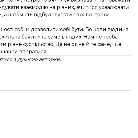
будувати взаємодію на рівних, вчитися ухвалювати
и, а натомість відбудовувати справді трохи
ншості собі й дозволити собі бути. Бо коли людина
ш схильна бачити те саме в інших. Нам не треба
и рівне суспільство. Це не одне й те саме, і це
і шанси впоратися.
атися з думкою авторки.