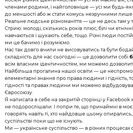
членами родини, і найголовніше — усі ми будь-яко
до меншості або ж стати комусь незручними лише ч
Реальне людське різноманіття — це не десь там у то
Стрию: молоді, скількись років плюс, білі чи етніч
навчаються і шукають себе, тощо. Різні люди пості
ми це бачимо і розуміємо.
Нас так довго вчили не висовуватись та бути бод
складність для нас сьогодні — це дозволити собі
б
всім власним ідентичностям, ми можемо дозволи
Найбільша прогалина нашої освіти — це неспромож
елементарні знання про права людини і гідність, 
гідності та правах людини ми можемо відбудовува
Євросоюзу.
Я написала в себе на закритій сторінці у Facebook 
не подорослішали. І попри те, що принаймні в моє
говорять навіть ті, хто найдовше цьому опирались,
суспільстві поки що не існують.
Ми — українське суспільство — в різних процесах