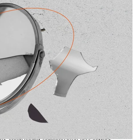
б говорити про різноманіття, коли візуально я —
рочить про права людини (тут одразу хочеться
людина назве таке кар’єрою).
ицькій кар’єрі я сформулювала для себе кілька до
й умовна, бо це лише конструкт. Кожна людина є
ать, колір шкіри, переконання, усі є комусь