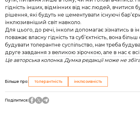
гідність інших, відмінних від нас людей, вчитися 
рішення, які будуть не цементувати існуючі барʼєр
інклюзивніший світ навколо.
Для цього, до речі, інколи допомагає зізнатись в і
поважає власну гідність та субʼєктність, вона біль
будувати толерантне суспільство, нам треба будуват
друге завдання з великою зірочкою, але в нас є вс
Це авторська колонка. Думка редакції може не збіг
Більше про
:
толерантність
інклюзивність
Поділитися
: