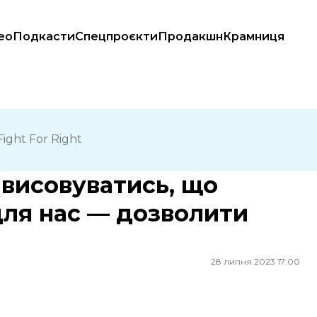
ео
Подкасти
Спецпроєкти
Продакшн
Крамниця
 нас — дозволити собі бути собою
ight For Right
 висовуватись, що
для нас — дозволити
28 липня 2023 17:00