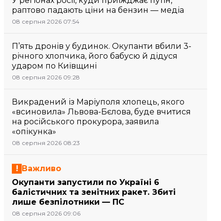
У регіонах росії, куди приїжджає путін,
раптово падають ціни на бензин — медіа
08 серпня 2026 07:54
П’ять дронів у будинок. Окупанти вбили 3-
річного хлопчика, його бабусю й дідуся
ударом по Київщині
08 серпня 2026 09:28
Викрадений із Маріуполя хлопець, якого
«всиновила» Львова-Бєлова, буде вчитися
на російського прокурора, заявила
«опікунка»
08 серпня 2026 08:23
Важливо
Окупанти запустили по Україні 6
балістичних та зенітних ракет. Збиті
лише безпілотники — ПС
08 серпня 2026 09:06