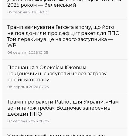
2025 роком — Зеленський
05 серпня 2026 14:03
Трамп звинуватив Гегсета в тому, що його
не повідомили про дефіцит ракет для ППО.
Той перекинув це на свого заступника —
WP
06 серпня 2026 10:05
Прощання з Олексієм Юковим
на Донеччині скасували через загрозу
російської атаки
08 серпня 2026 07:23
Трамп про ракети Patriot для України: «Нам
вони також треба». Водночас заперечив
дефіцит ППО
07 серпня 2026 08:02