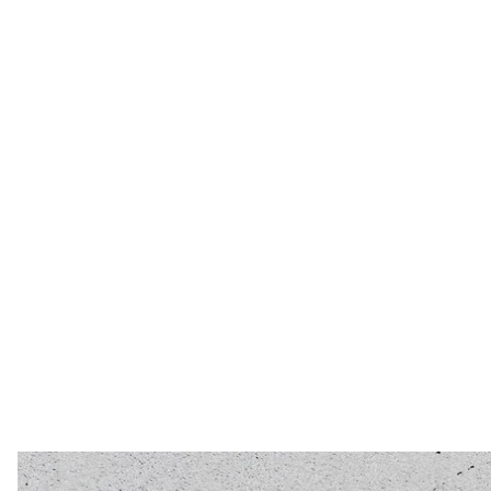
Коли головна редакторка hromadske Христина Коц
відразу відповіла: «Я таке не вмію, це ж не аналіт