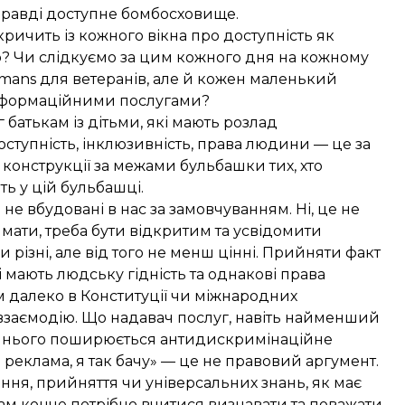
справді доступне бомбосховище.
кричить із кожного вікна про доступність як
о? Чи слідкуємо за цим кожного дня на кожному
mans для ветеранів, але й кожен маленький
інформаційними послугами?
батькам із дітьми, які мають розлад
оступність, інклюзивність, права людини — це за
лі конструкції за межами бульбашки тих, хто
ь у цій бульбашці.
не вбудовані в нас за замовчуванням. Ні, це не
имати, треба бути відкритим та усвідомити
 різні, але від того не менш цінні. Прийняти факт
— усі мають людську гідність та однакові права
 далеко в Конституції чи міжнародних
ю взаємодію. Що надавач послуг, навіть найменший
на нього поширюється антидискримінаційне
реклама, я так бачу» — це не правовий аргумент.
іння, прийняття чи універсальних знань, як має
Нам конче потрібно вчитися визнавати та поважати