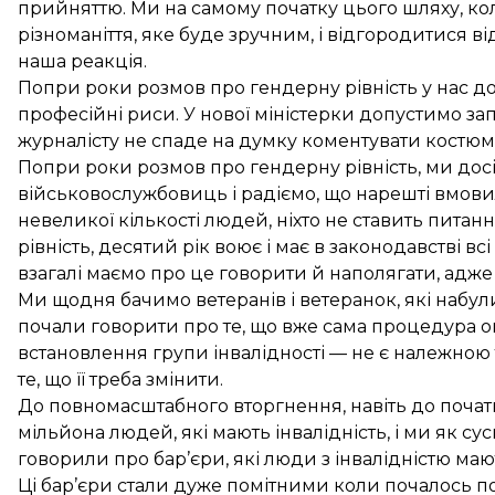
прийняттю. Ми на самому початку цього шляху, к
різноманіття, яке буде зручним, і відгородитися
наша реакція.
Попри роки розмов про гендерну рівність у нас до
професійні риси. У нової міністерки допустимо за
журналісту не спаде на думку коментувати костюм,
Попри роки розмов про гендерну рівність, ми дос
військовослужбовиць і радіємо, що нарешті вмовил
невеликої кількості людей, ніхто не ставить питанн
рівність, десятий рік воює і має в законодавстві в
взагалі маємо про це говорити й наполягати, адже
Ми щодня бачимо ветеранів і ветеранок, які набули
почали говорити про те, що вже сама процедура о
встановлення групи інвалідності — не є належно
те, що її треба змінити.
До повномасштабного вторгнення, навіть до початку 
мільйона людей, які мають інвалідність, і ми як су
говорили про бар’єри, які люди з інвалідністю ма
Ці бар’єри стали дуже помітними коли почалось по