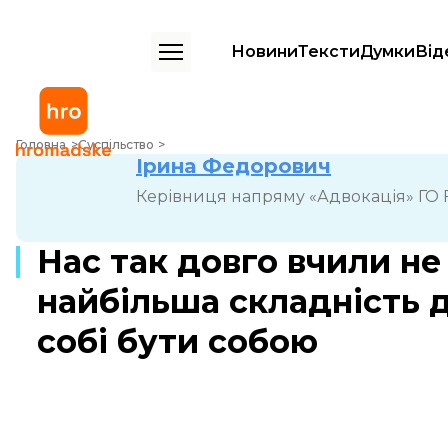
Новини
Тексти
Думки
Від
Нас так довго вчили не висовуватись, що найбільша складність для
Головна
Суспільство
Ірина Федорович
Керівниця напряму «Адвокація» ГО F
Нас так довго вчили не
найбільша складність 
собі бути собою