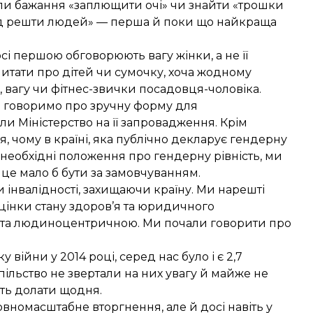
оли бажання «заплющити очі» чи знайти «трошки
 від решти людей» — перша й поки що найкраща
сі першою обговорюють вагу жінки, а не її
питати про дітей чи сумочку, хоча жодному
 вагу чи фітнес-звички посадовця-чоловіка.
і говоримо про зручну форму для
и Міністерство на її запровадження. Крім
я, чому в країні, яка публічно декларує гендерну
сі необхідні положення про гендерну рівність, ми
 це мало б бути за замовчуванням.
 інвалідності, захищаючи країну. Ми нарешті
цінки стану здоров’я та юридичного
ю та людиноцентричною. Ми почали говорити про
війни у 2014 році, серед нас було і є 2,7
спільство не звертали на них увагу й майже не
ють долати щодня.
вномасштабне вторгнення, але й досі навіть у