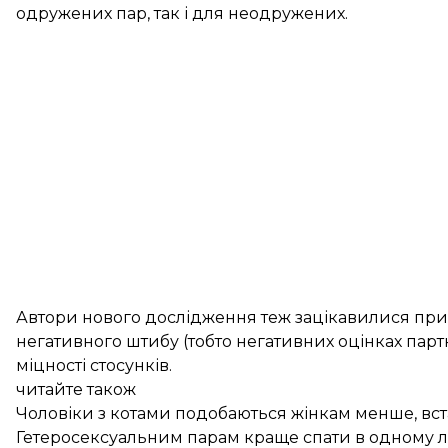
одружених пар, так і для неодружених.
Автори нового дослідження теж зацікавилися при
негативного штибу (тобто негативних оцінках пар
міцності стосунків.
читайте також
Чоловіки з котами подобаються жінкам менше, вс
Гетеросексуальним парам краще спати в одному л