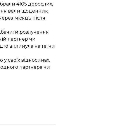
ібрали 4105 дорослих,
ення вели щоденник
через місяць після
едбачити розлучення
хній партнер чи
дто вплинула на те, чи
у своїх відносинах.
 одного партнера чи