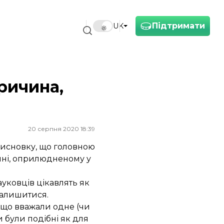
Підтримати
UK
ричина,
20 серпня 2020 18:39
 висновку, що головною
ні, оприлюдненому у
уковців цікавлять як
залишитися.
 що вважали одне (чи
 були подібні як для