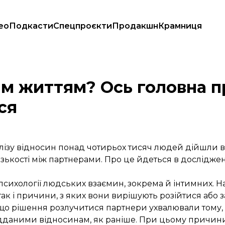
ео
Подкасти
Спецпроєкти
Продакшн
Крамниця
 розлучаються
им життям? Ось головна п
ся
налізу відносин понад чотирьох тисяч людей дійшли
зькості між партнерами. Про це
йдеться
в досліджен
сихології людських взаємин, зокрема й інтимних. На
ак і причини, з яких вони вирішують розійтися або 
 що рішення розлучитися партнери ухвалювали тому,
дданими відносинам, як раніше. При цьому причини