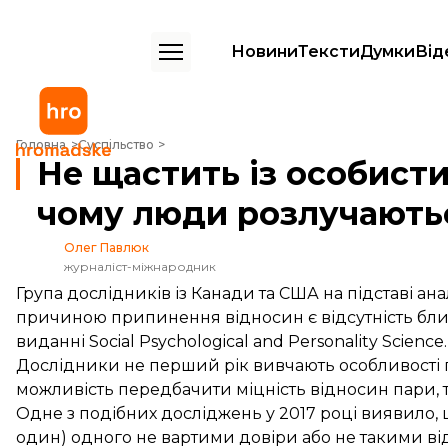
Новини
Тексти
Думки
Від
Не щастить із особистим життям? Ось головна причина, чому люди
Головна
Суспільство
Не щастить із особист
чому люди розлучають
Олег Павлюк
журналіст-міжнародник
Група дослідників із Канади та США на підставі а
причиною припинення відносин є відсутність бли
виданні Social Psychological and Personality Science.
Дослідники не перший рік вивчають особливості п
можливість передбачити міцність відносин пари, т
Одне з подібних досліджень у 2017 році
виявило
,
один) одного не вартими довіри або не такими ві