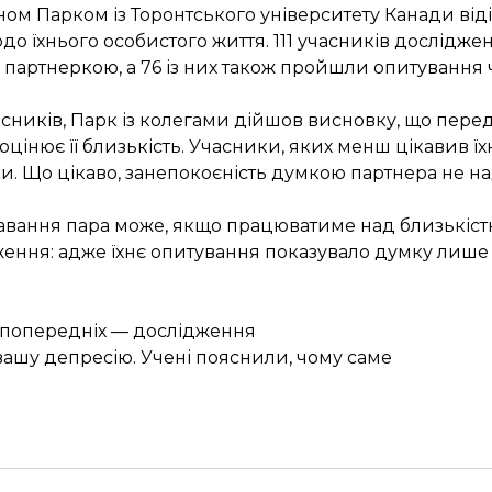
ном Парком із Торонтського університету Канади від
о їхнього особистого життя. 111 учасників дослідж
 партнеркою, а 76 із них також пройшли опитування 
часників, Парк із колегами дійшов висновку, що пер
 оцінює її близькість. Учасники, яких менш цікавив ї
и. Що цікаво, занепокоєність думкою партнера не на
вання пара може, якщо працюватиме над близькістю 
дження: адже їхнє опитування показувало думку лише
м попередніх — дослідження
ашу депресію. Учені пояснили, чому саме