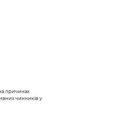
на причинах
ивних чинників у