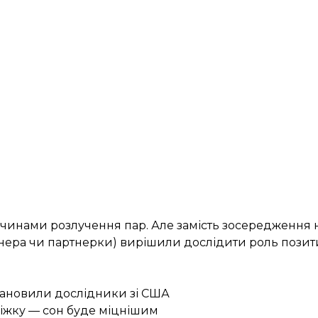
чинами розлучення пар. Але замість зосередження 
тнера чи партнерки) вирішили дослідити роль позит
тановили дослідники зі США
іжку — сон буде міцнішим