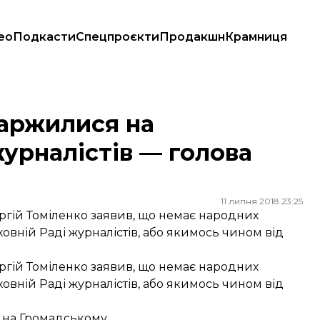
ео
Подкасти
Спецпроєкти
Продакшн
Крамниця
ів — голова спілки журналістів
каржилися на
урналістів — голова
11 липня 2018 23:25
ергій Томіленко заявив, що немає народних
ховній Раді журналістів, або якимось чином від
ергій Томіленко заявив, що немає народних
ховній Раді журналістів, або якимось чином від
 на Громадському.