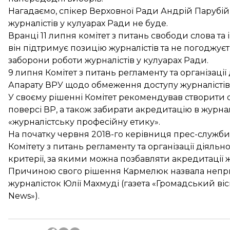
Нагадаємо, спікер Верховної Ради
Андрій Парубій
журналістів у кулуарах Ради не буде.
Вранці 11 липня комітет з питань свободи слова та 
він підтримує позицію журналістів та не погоджує
заборони роботи журналістів у кулуарах Ради.
9 липня Комітет з питань регламенту та організації
Апарату ВРУ щодо обмеження доступу журналістів 
У своєму рішенні Комітет рекомендував створити 
поверсі ВР, а також забирати акредитацію в журнал
«журналістську професійну етику».
На початку червня 2018-го керівниця прес-служби
Комітету з питань регламенту та організації діяльн
критерії, за якими можна позбавляти акредитації ж
Причиною свого рішення Кармелюк назвала
непр
журналісток
Юлії Махмуді (газета «Громадський вісн
News»).