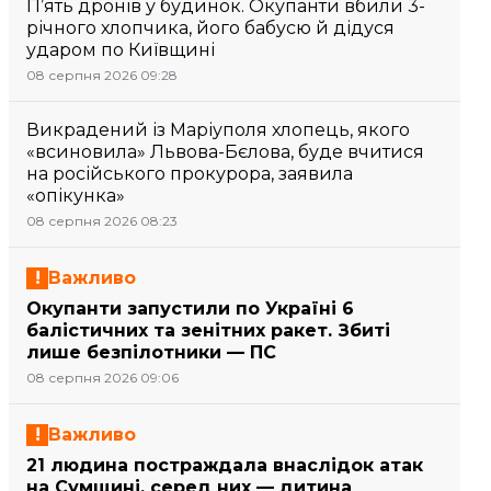
П’ять дронів у будинок. Окупанти вбили 3-
річного хлопчика, його бабусю й дідуся
ударом по Київщині
08 серпня 2026 09:28
Викрадений із Маріуполя хлопець, якого
«всиновила» Львова-Бєлова, буде вчитися
на російського прокурора, заявила
«опікунка»
08 серпня 2026 08:23
Важливо
Окупанти запустили по Україні 6
балістичних та зенітних ракет. Збиті
лише безпілотники — ПС
08 серпня 2026 09:06
Важливо
21 людина постраждала внаслідок атак
на Сумщині, серед них — дитина