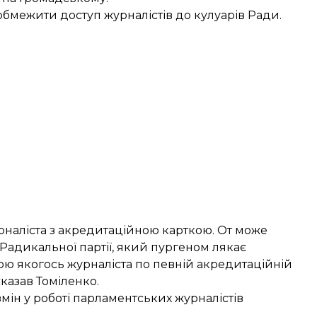
обмежити доступ журналістів до кулуарів Ради.
рналіста з акредитаційною карткою. От може
 Радикальної партії, який пургеном лякає
ою якогось журналіста по певній акредитаційній
сказав Томіленко.
мін у роботі парламентських журналістів