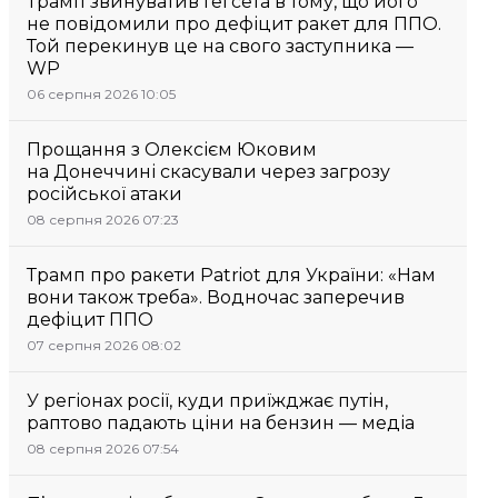
Трамп звинуватив Гегсета в тому, що його
не повідомили про дефіцит ракет для ППО.
Той перекинув це на свого заступника —
WP
06 серпня 2026 10:05
Прощання з Олексієм Юковим
на Донеччині скасували через загрозу
російської атаки
08 серпня 2026 07:23
Трамп про ракети Patriot для України: «Нам
вони також треба». Водночас заперечив
дефіцит ППО
07 серпня 2026 08:02
У регіонах росії, куди приїжджає путін,
раптово падають ціни на бензин — медіа
08 серпня 2026 07:54