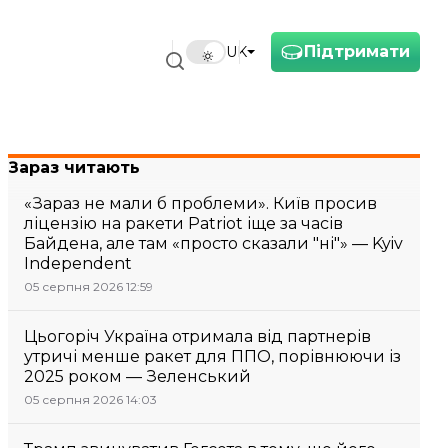
Підтримати
UK
Зараз читають
«Зараз не мали б проблеми». Київ просив
ліцензію на ракети Patriot іще за часів
Байдена, але там «просто сказали "ні"» — Kyiv
Independent
05 серпня 2026 12:59
Цьогоріч Україна отримала від партнерів
утричі менше ракет для ППО, порівнюючи із
2025 роком — Зеленський
05 серпня 2026 14:03