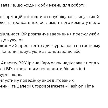
 заявив
, що жодних обмежень для роботи
інформаційної політики опублікував заяву, в якій
ться із пропозицією регламентного комітету щодо
 діяльності ВР
розглянув звернення
прес-служби
до кулуарів.
окремий прес-центр для журналістів на третьому
істів, які порушують законодавство або
 Апарату ВРУ Ірина Кармелюк надіслала лист до
ості ВР з проханням встановити більш чіткі
урналістів.
ипустиму поведінку акредитованих
ик») та Валерії Єгорової (газета «Flash on Time