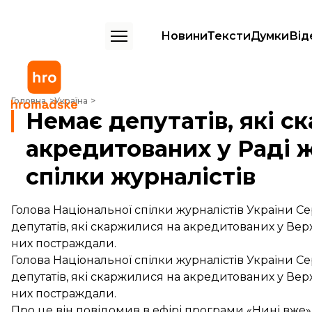
Новини
Тексти
Думки
Від
Немає депутатів, які скаржилися на акредитованих у Раді журналіст
Головна
Україна
Немає депутатів, які с
акредитованих у Раді ж
спілки журналістів
Голова Національної спілки журналістів України С
депутатів, які скаржилися на акредитованих у Вер
них постраждали.
Голова Національної спілки журналістів України С
депутатів, які скаржилися на акредитованих у Вер
них постраждали.
Про це він повідомив в ефірі програми «Нині вже»