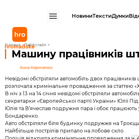
Новини
Тексти
Думки
Від
Машину працівників штабу Гриценка обстріляли
Головна
Лайфстайл
Машину працівників шт
Анна Кириченко
Невідомі обстріляли автомобіль двох працівників 
розпочала кримінальне провадження за статтею «Х
В ніч з 13 на 14 січня невідомі обстріляли автомоб
секретарки «Європейської партії України» Юлії Під
Юлія та В’ячеслав подружня пара і обоє працюють
Бондаренко.
Авто обстріляли біля будинку подружжя на Троєщин
Найбільше пострілів припало на лобове скло.
Поліція відкрила кримінальне провадження за
ч. 