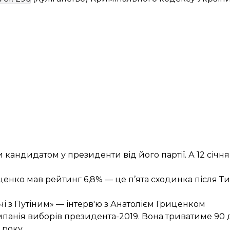
и кандидатом у президенти
від його партії. А 12 січн
иценко мав рейтинг 6,8% — це п’ята сходинка після 
чі з Путіним» —
інтерв'ю з Анатолієм Гриценком
мпанія
виборів президента-2019. Вона триватиме 90 
 року.