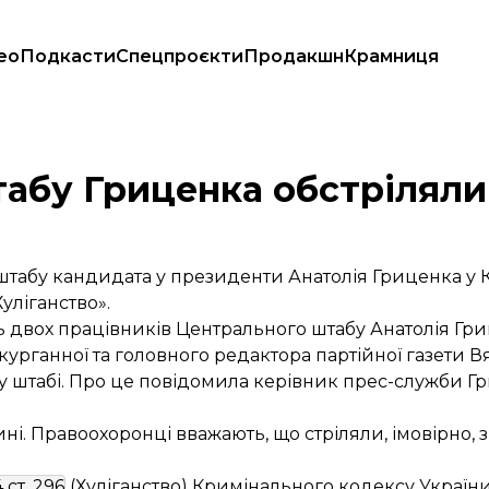
ео
Подкасти
Спецпроєкти
Продакшн
Крамниця
абу Гриценка обстріляли
штабу кандидата у президенти Анатолія Гриценка у К
уліганство».
іль двох працівників Центрального штабу Анатолія Гр
курганної та головного редактора партійної газети В
 у штабі. Про це повідомила керівник прес-служби 
і. Правоохоронці вважають, що стріляли, імовірно, з
4 ст. 296
(Хуліганство) Кримінального кодексу України