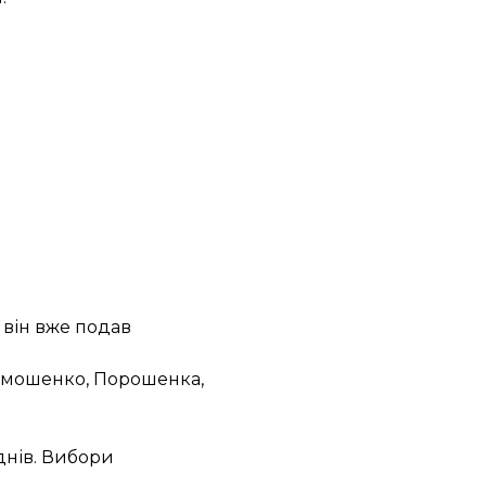
я він вже подав
Тимошенко, Порошенка,
днів. Вибори