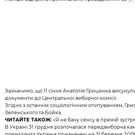
Зазначимо, що 11 січня Анатолія
Гриценка висунул
документи до Центральної виборчої комісії.
Згідно з
останнім соціологічним опитуванням
, Гр
Зеленського та Бойка.
ЧИТАЙТЕ ТАКОЖ:
«Я не бачу сенсу в прямій зустрі
В Україні 31 грудня
розпочалася передвиборча ка
президента України призначені на 31 березня 2019