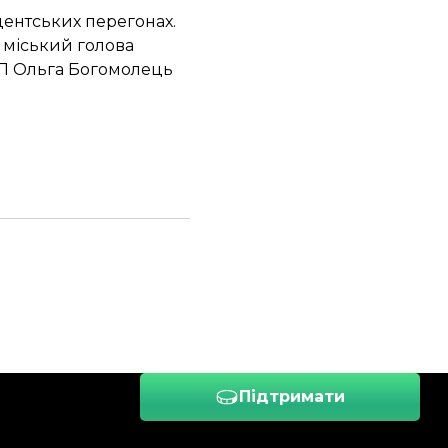
дентських перегонах.
 міський голова
ПП Ольга Богомолець
Підтримати