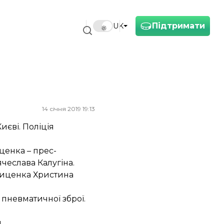
Підтримати
UK
14 січня 2019 19:13
иєві. Поліція
иценка – прес-
ячеслава Калугіна.
Гриценка Христина
 пневматичної зброї.
.