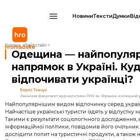
Новини
Тексти
Думки
Від
Одещина — найпопулярніший туристичний напрямок в Україні. Куди 
Головна
Лайфстайл
Одещина — найпопуля
напрямок в Україні. Ку
відпочивати українці?
Борис Ткачук
Закінчив факультет журналістики ЛНУ ім. Франка, колишній 
Найпопулярнішим видом відпочинку серед українці
Найчастіше українські туристи їздять у відпустку 
Такими є результати соціологічного дослідження, 
інформаційної політики,
повідомив
його очільник 
дослідити попит на туристичні продукти, а також н