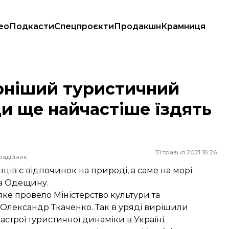
ео
Подкасти
Спецпроєкти
Продакшн
Крамниця
ще найчастіше їздять відпочивати українці?
рніший туристичний
ди ще найчастіше їздять
31 травня 2021 18:26
радійник
в є відпочинок на природі, а саме на морі.
на Одещину.
яке провело Міністерство культури та
Олександр Ткаченко. Так в уряді вирішили
астрої туристичної динаміки в Україні.