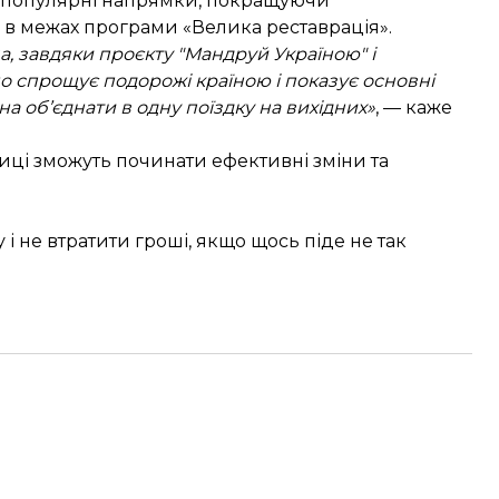
ш популярні напрямки, покращуючи
и в межах програми «Велика реставрація».
а, завдяки проєкту "Мандруй Україною" і
о спрощує подорожі країною і показує основні
жна об’єднати в одну поїздку на вихідних»
, — каже
тиці зможуть починати ефективні зміни та
 і не втратити гроші, якщо щось піде не так