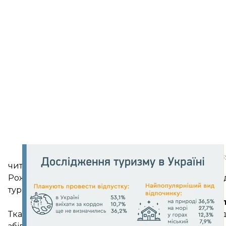
Мінк
читайте також
Рожеве озеро, київський зоопарк та одеська Аркад
туристичні місця в Україні
Навіщо проводи
Ткаченко каже, що соціологія показує попит на под