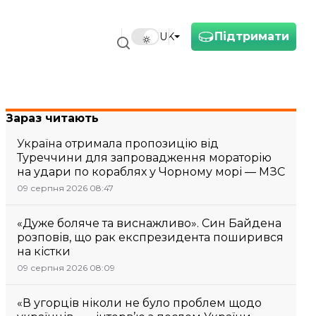
Підтримати
UK
Зараз читають
Україна отримала пропозицію від
Туреччини для запровадження мораторію
на удари по кораблях у Чорному морі — МЗС
09 серпня 2026 08:47
«Дуже боляче та виснажливо». Син Байдена
розповів, що рак експрезидента поширився
на кістки
09 серпня 2026 08:09
«В угорців ніколи не було проблем щодо