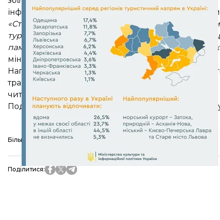
збільшувати. Зокрема обіцяють розвивати й мен
інфраструктуру та відновлюючи історичні пам'ятк
«Статистика вплине і на промоцію туризму. Зокрем
туристичним маршрутам. Які є своєрідним гідом, щ
пам’ятки та місцевості, що варто відвідати. І які мо
міністр.
Наголошує, що в уряді завдяки статистиці та аналі
трансформації.
читайте також
Подорожі під час пандемії: як спланувати відпустку
Більше про
:
туризм
Мінкульт
Одещина
Поділитися
: