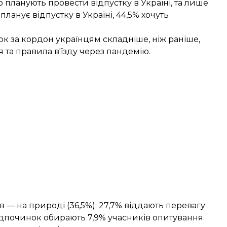
 планують провести відпустку в Україні, та лише
планує відпустку в Україні, 44,5% хочуть
ок за кордон українцям складніше, ніж раніше,
 та правила в'їзду через пандемію.
— на природі (36,5%): 27,7% віддають перевагу
ідпочинок обирають 7,9% учасників опитування.