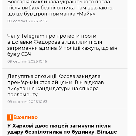
Болгарія викликала українського посла
після вибуху безпілотника. Там вважають,
що це був дрон-приманка «Майя»
09 серпня 2026 09:12
Чат у Telegram про протести проти
відставки Федорова видалили після
затримання адміна. У поліції кажуть, що він
був у СЗЧ
09 серпня 2026 10:16
Депутатка опозиції Косова закидала
прем'єр-міністра яйцями. Він відклав
висування кандидатури на спікера
парламенту
09 серпня 2026 10:53
Важливо
У Харкові двоє людей загинули після
удару безпілотника по будинку. Більше