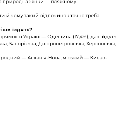
а природі, а жінки — пляжному.
ти й чому такий відпочинок точно треба
тіше їздять?
ямок в Україні — Одещина (17,4%), далі йдуть
ька, Запорізька, Дніпропетровська, Херсонська,
родний — Асканія-Нова, міський — Києво-