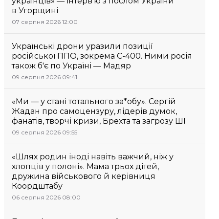
українців» — інтерв’ю з послом України
в Угорщині
07 серпня 2026 12:00
Українські дрони уразили позиції
російської ППО, зокрема С-400. Ними росія
також б'є по Україні — Мадяр
09 серпня 2026 09:41
«Ми — у стані тотального за*обу». Сергій
Жадан про самоцензуру, лідерів думок,
фанатів, творчі кризи, Брехта та загрозу ШІ
09 серпня 2026 09:55
«Шлях родин іноді навіть важчий, ніж у
хлопців у полоні». Мама трьох дітей,
дружина військового й керівниця
Коордштабу
06 серпня 2026 08:00