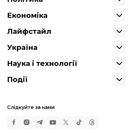
Азія
Ми працюємо для тебе та завдяки тобі.
Африка
Закопроєкти
Будь нашим другом
Європа
Персоналії
Економіка
Геополітика
Верховна Рада
Кабінет міністрів
Бізнес
Про hromadske
Вакансії
Реформи
Енергетика
Лайфстайл
Вибори
Особисті фінанси
Команда
Тендери
Корупція
Інфраструктура
Спорт
Контакти
Крамниця
Нерухомість
Кіно
Україна
Структура
Фінансові звіти
Ціни
Музика
Театр
Київ
власності
Наші політики
Подорожі
Регіони
Наука і технології
Реклама
Карта сайту
Книги
Історія
Продакшн
Їжа
Гаджети
ШІ
Події
Космос
IT
Техніка
Слідкуйте за нами
Всі права захищені:
©
Громадське Телебачення
,
2013-2026.
ideil