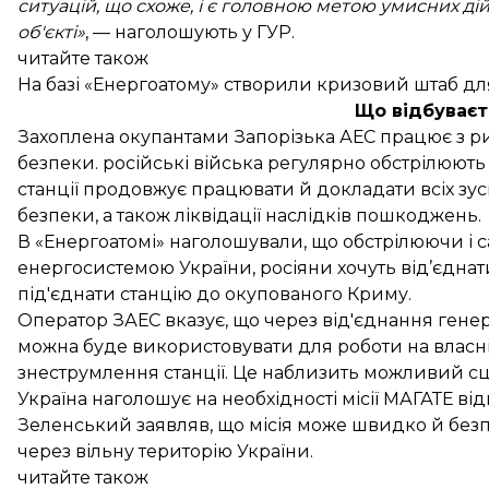
ситуацій, що схоже, і є головною метою умисних ді
об'єкті»
, — наголошують у ГУР.
читайте також
На базі «Енергоатому» створили кризовий штаб для
Що відбуваєт
Захоплена окупантами Запорізька АЕС
працює з р
безпеки. російські війська регулярно обстрілюют
станції продовжує працювати й докладати всіх зус
безпеки, а також ліквідації наслідків пошкоджень.
В «Енергоатомі»
наголошували
, що обстрілюючи і с
енергосистемою України, росіяни хочуть від’єднати
під'єднати станцію до окупованого Криму.
Оператор ЗАЕС вказує, що через від'єднання генер
можна буде використовувати для роботи на власні
знеструмлення станції. Це наблизить можливий сц
Україна наголошує на необхідності місії МАГАТЕ в
Зеленський
заявляв
, що місія може швидко й без
через вільну територію України.
читайте також