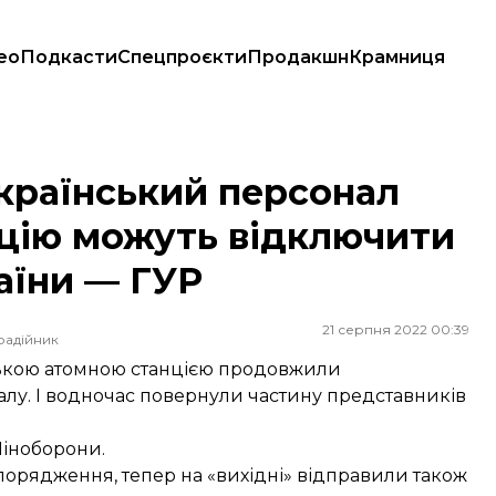
ео
Подкасти
Спецпроєкти
Продакшн
Крамниця
нцію можуть відключити від електромережі України — ГУР
країнський персонал
нцію можуть відключити
аїни — ГУР
21 серпня 2022 00:39
радійник
зькою атомною станцією продовжили
алу. І водночас повернули частину представників
Міноборони.
порядження, тепер на «вихідні» відправили також