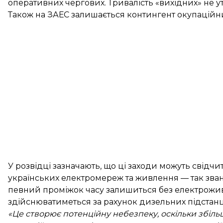
оперативних чергових. Тривалість «вихідних» не у
Також на ЗАЕС залишається контингент окупаційних 
У розвідці зазначають, що ці заходи можуть свідчи
українських електромереж та живлення — так зване
певний проміжок часу залишиться без електрожи
здійснюватиметься за рахунок дизельних підстанц
«Це створює потенційну небезпеку, оскільки збіл