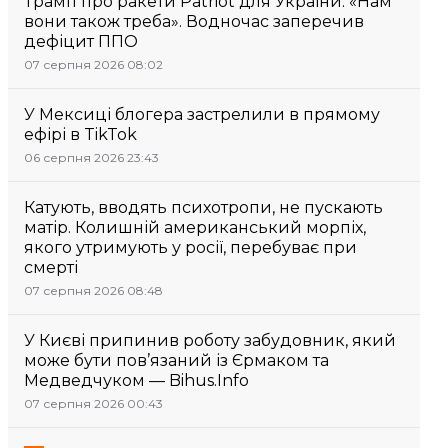
Трамп про ракети Patriot для України: «Нам
вони також треба». Водночас заперечив
дефіцит ППО
07 серпня 2026 08:02
У Мексиці блогера застрелили в прямому
ефірі в TikTok
06 серпня 2026 23:43
Катують, вводять психотропи, не пускають
матір. Колишній американський морпіх,
якого утримують у росії, перебуває при
смерті
07 серпня 2026 08:48
У Києві припинив роботу забудовник, який
може бути пов’язаний із Єрмаком та
Медведчуком — Bihus.Info
07 серпня 2026 00:43