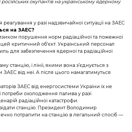
й російських окупантів на українському ядерному
 реагування у разі надзвичайної ситуації на ЗАЕС
ься на ЗАЕС?
изиком
порушення норм радіаційної та пожежної
ь цей критичний об'єкт. Український персонал
иль для забезпечення ядерної та радіаційної
аму станцію, і лінії, якими вона з’єднується з
 ЗАЕС від неї. А після цього намагатимуться
аторів ЗАЕС від енергосистеми України їх не
 потреби охолодження палива у разі
енарій радіаційної катастрофи.
ідвідати станцію. Президент Володимир
печно потрапити на станцію в легальний спосіб —