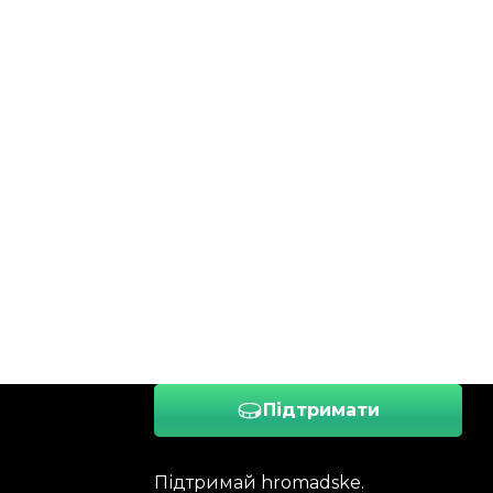
Підтримати
Підтримай hromadske.