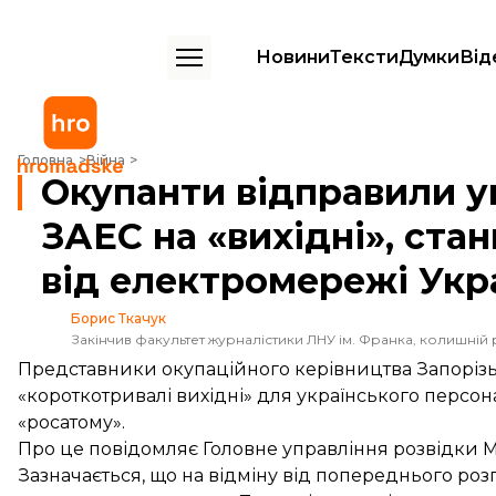
Новини
Тексти
Думки
Від
Окупанти відправили український персонал ЗАЕС на «вихідні», ста
Головна
Війна
Окупанти відправили у
ЗАЕС на «вихідні», ста
від електромережі Укр
Борис Ткачук
Закінчив факультет журналістики ЛНУ ім. Франка, колишній 
Представники окупаційного керівництва Запорі
«короткотривалі вихідні» для українського персон
«росатому».
Про це
повідомляє
Головне управління розвідки 
Зазначається, що на відміну від попереднього роз