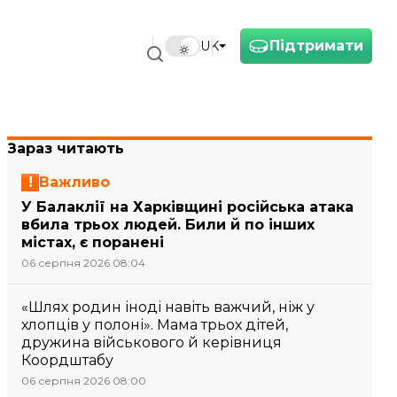
Підтримати
UK
Зараз читають
Важливо
У Балаклії на Харківщині російська атака
вбила трьох людей. Били й по інших
містах, є поранені
06 серпня 2026 08:04
«Шлях родин іноді навіть важчий, ніж у
хлопців у полоні». Мама трьох дітей,
дружина військового й керівниця
Коордштабу
06 серпня 2026 08:00