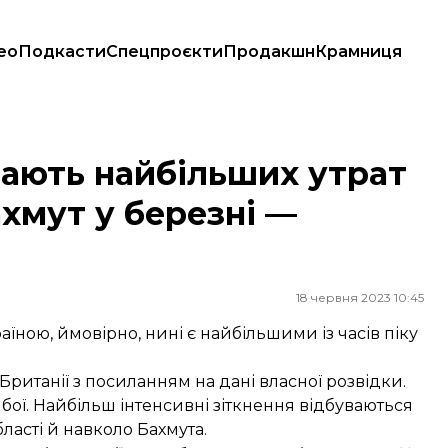
ео
Подкасти
Спецпроєкти
Продакшн
Крамниця
а Бахмут у березні — британська розвідка
нають найбільших утрат
Бахмут у березні —
18 червня 2023 10:45
аїною, ймовірно, нині є найбільшими із часів піку
ританії з посиланням на дані власної розвідки.
бої. Найбільш інтенсивні зіткнення відбуваються
бласті й навколо Бахмута.