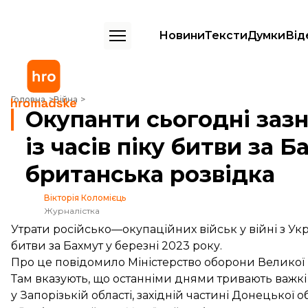
Новини
Тексти
Думки
Від
Окупанти сьогодні зазнають найбільших утрат із часів піку битви з
Головна
Війна
Окупанти сьогодні заз
із часів піку битви за 
британська розвідка
Вікторія Коломієць
Журналістка
Утрати російсько—окупаційних військ у війні з Укр
битви за Бахмут у березні 2023 року.
Про це
повідомило
Міністерство оборони Великої Б
Там вказують, що останніми днями тривають важкі 
у Запорізькій області, західній частині Донецької о