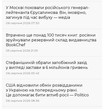
У Москві поховали російського генерал-
лейтенанта Єрусалимова. Він, імовірно,
загинув під час вибуху — медіа
06 серпня 2026 07:30
Втрачено ще понад 100 тисяч книг. росіяни
зруйнували резервний склад видавництва
BookChef
05 серпня 2026 21:09
Стефанішиній обрали запобіжний захід
у вигляді застави в 6 мільйонів гривень
06 серпня 2026 09:43
США відновили обмін розвідданими
з Україною на попередньому рівні.
Це допомагає бити вглиб росії — Politico
06 серпня 2026 08:36