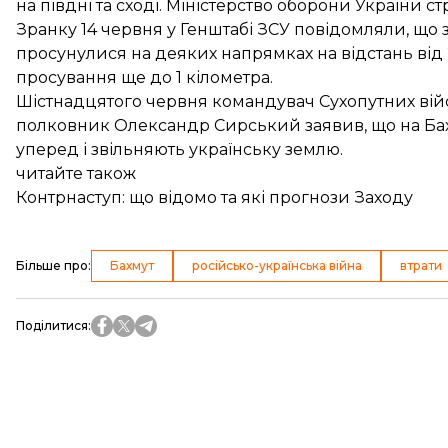
на півдні та сході. Міністерство оборони України ст
Зранку 14 червня у Генштабі ЗСУ
повідомляли
, що 
просунулися на деяких напрямках на відстань від 
просування ще до 1 кілометра
.
Шістнадцятого червня командувач Сухопутних війс
полковник Олександр Сирський заявив, що на Б
уперед
і звільняють українську землю.
читайте також
Контрнаступ: що відомо та які прогнози Заходу
Більше про
:
Бахмут
російсько-українська війна
втрати
Поділитися
: