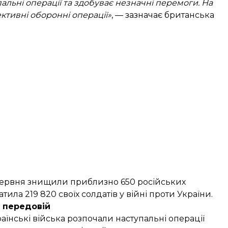
пальні операції та здобуває незначні перемоги. На
ективні оборонні операції»
, — зазначає британська
червня
знищили приблизно 650 російських
атила 219 820 своїх солдатів у війні проти України.
а передовій
раїнські війська розпочали наступальні операції