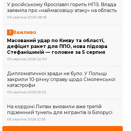
У російському Ярославлі горить НПЗ. Влада
заявила про «наймасовішу атаку» на область
06 серпня 2026 08:59
Важливо
Масований удар по Києву та області,
дефіцит ракет для ППО, нова підозра
Стефанішиній — головне за 5 серпня
05 серпня 2026 22:00
Дипломатичної зради не було. У Польщі
закрили 10-річну справу щодо Смоленської
катастрофи
05 серпня 2026 23:22
На кордоні Литви виявили вже третій
підземний тунель для мігрантів із Білорусі
05 серпня 2026 22:55