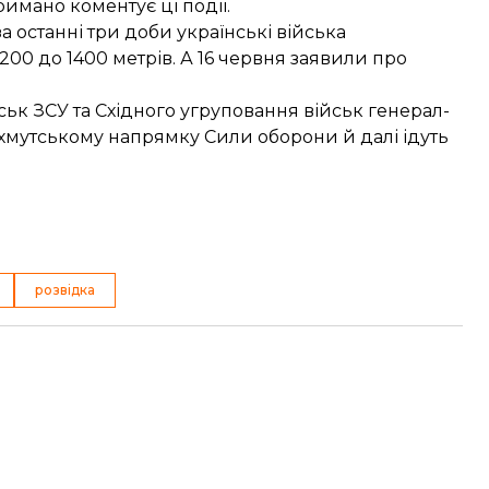
римано коментує ці події.
за останні три доби українські війська
200 до 1400 метрів. А 16 червня
заявили про
ьк ЗСУ та Східного угруповання військ генерал-
ахмутському напрямку
Сили оборони й далі ідуть
розвідка