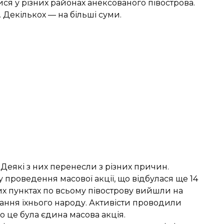
я у різних районах анексованого півострова.
. Декількох — на більші суми.
 Деякі з них перенесли з різних причин.
у проведення масової акції, що
відбулася ще 14
них пунктах по всьому півострову вийшли на
ання їхнього народу. Активісти проводили
о це була єдина масова акція.