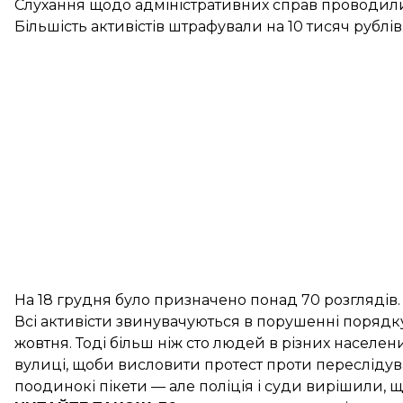
Слухання щодо адміністративних справ проводилис
Більшість активістів штрафували на 10 тисяч рублів
На 18 грудня було призначено понад 70 розглядів.
Всі активісти звинувачуються в порушенні порядк
жовтня
. Тоді більш ніж сто людей в різних населе
вулиці, щоби висловити протест проти переслідув
поодинокі пікети — але поліція і суди вирішили, щ