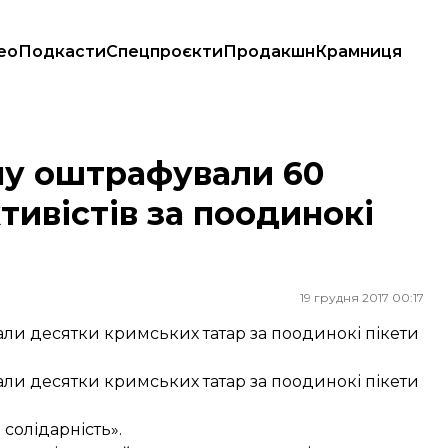
ео
Подкасти
Спецпроєкти
Продакшн
Крамниця
стів за поодинокі пікети
му оштрафували 60
тивістів за поодинокі
19 грудня 2017 00:17
ли десятки кримських татар за поодинокі пікети
ли десятки кримських татар за поодинокі пікети
солідарність».