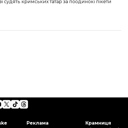
ові судять кримських татар за поодинокі пікети
ske
Реклама
Крамниця