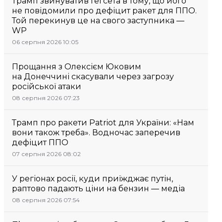
Трамп звинуватив Гегсета в тому, що його
не повідомили про дефіцит ракет для ППО.
Той перекинув це на свого заступника —
WP
06 серпня 2026 10:05
Прощання з Олексієм Юковим
на Донеччині скасували через загрозу
російської атаки
08 серпня 2026 07:23
Трамп про ракети Patriot для України: «Нам
вони також треба». Водночас заперечив
дефіцит ППО
07 серпня 2026 08:02
У регіонах росії, куди приїжджає путін,
раптово падають ціни на бензин — медіа
08 серпня 2026 07:54