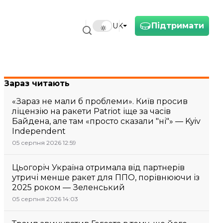
Підтримати
UK
Зараз читають
«Зараз не мали б проблеми». Київ просив
ліцензію на ракети Patriot іще за часів
Байдена, але там «просто сказали "ні"» — Kyiv
Independent
05 серпня 2026 12:59
Цьогоріч Україна отримала від партнерів
утричі менше ракет для ППО, порівнюючи із
2025 роком — Зеленський
05 серпня 2026 14:03