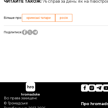
ЧИТАЙТЕ ТАКОЖ:
76 справ за день
: як на півостр
Більше про
:
кримські татари
росія
Поділитися
:
Всі права захищені:
©
Громадське
Про hromad