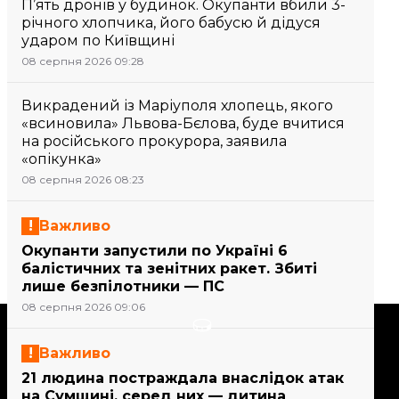
П’ять дронів у будинок. Окупанти вбили 3-
річного хлопчика, його бабусю й дідуся
ударом по Київщині
08 серпня 2026 09:28
Викрадений із Маріуполя хлопець, якого
«всиновила» Львова-Бєлова, буде вчитися
на російського прокурора, заявила
«опікунка»
08 серпня 2026 08:23
Важливо
Окупанти запустили по Україні 6
балістичних та зенітних ракет. Збиті
лише безпілотники — ПС
08 серпня 2026 09:06
Підтримати
Важливо
21 людина постраждала внаслідок атак
Підтримай hromadske.
на Сумщині, серед них — дитина