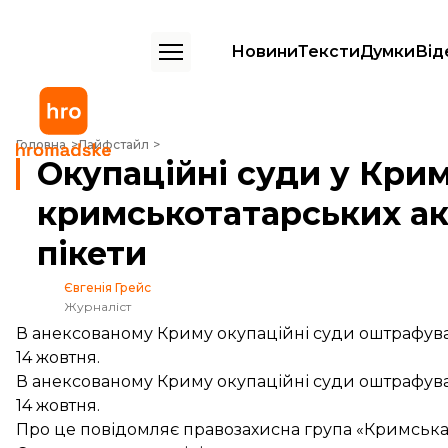
Новини
Тексти
Думки
Від
Окупаційні суди у Криму оштрафували 60 кримськотатарських активі
Головна
Лайфстайл
Окупаційні суди у Кри
кримськотатарських ак
пікети
Євгенія Грейс
Журналіст
В анексованому Криму окупаційні суди оштрафува
14 жовтня.
В анексованому Криму окупаційні суди оштрафува
14 жовтня.
Про це
повідомляє
правозахисна група «Кримська 