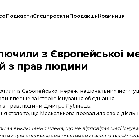
ео
Подкасти
Спецпроєкти
Продакшн
Крамниця
 інституцій з прав людини
лючили з Європейської м
ій з прав людини
чили із Європейської мережі національних інститу
и вперше за історію існування об’єднання.
 з прав людини Дмитро Лубінець.
я стало те, що Москалькова провадила свою діяльніс
и за виключення члена, що не відповідає меті існуван
орми для висловлення політичних гасел із російсько