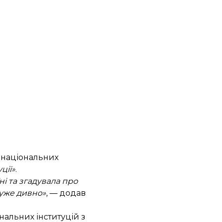
і національних
ції»
.
і та згадувала про
дуже дивно»
, — додав
альних інституцій з