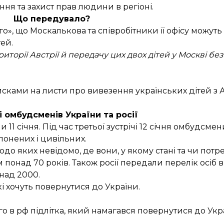
ня та захист прав людини в регіоні.
Що передувало?
о», що Москалькова та співробітники її офісу можуть
ей.
риторії Австрії й передачу цих двох дітей у Москві б
сками на листи про вивезення українських дітей з А
і омбудсменів України та росії
и 11 січня
. Під час
третьої зустрічі 12 січня
омбудсмени
онених і цивільних.
о яких невідомо, де вони, у якому стані та чи пот
онад 70 років. Також росії передали перелік осіб ві
онад 2000.
які хочуть повернутися до України.
о в рф підлітка, який намагався повернутися до Укр