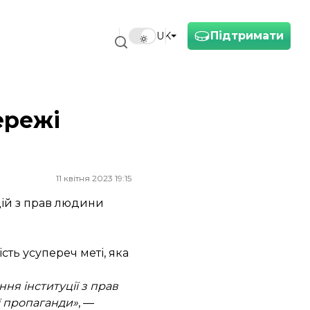
Підтримати
UK
ережі
11 квітня 2023 19:15
цій з прав людини
ть усупереч меті, яка
ня інституції з прав
ї пропаганди»
, —