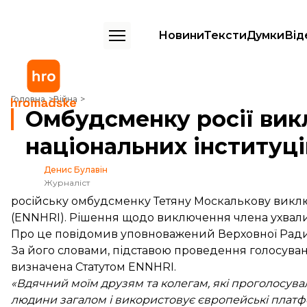
Новини
Тексти
Думки
Від
Омбудсменку росії виключили з Європейської мережі національних
Головна
Війна
Омбудсменку росії вик
національних інституц
Денис Булавін
Журналіст
російську омбудсменку Тетяну Москалькову виклю
(ENNHRI). Рішення щодо виключення члена ухвалил
Про це
повідомив
уповноважений Верховної Ради
За його словами, підставою проведення голосуванн
визначена Статутом ENNHRI.
«Вдячний моїм друзям та колегам, які проголосувал
людини загалом і використовує європейські платф