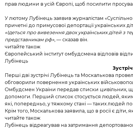
прав людини в усій Європі, щоб посилити просуван
У лютому Лубінець
заявив
журналістам «Суспільног
причетні до примусової депортації українських діт
«Ідеться про вивезення двох українських дітей з те
представникам рф»
, — сказав він.
читайте також
Європейський інститут омбудсмена відповів відпи
Лубінець
Зустріч
Перші дві зустрічі Лубінець та Москалькова
провел
обговорили повернення українських військовопол
Омбудсмен України передав списки цивільних, щод
допомоги. Перший список стосується людей, яким п
які, попередньо, у тяжкому стані — таких людей п
Крім того, Москалькова заявила, що в росії є діти, 
читайте також
Лубінець відреагував на затримання депортованог