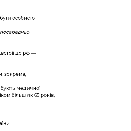
 бути особисто
езпосередньо
встрії до рф —
, зокрема,
ребують медичної
ком більш як 65 років,
аїни