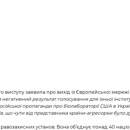
го виступу заявила про вихід із Європейської мереж
егативний результат голосування для їхньої інститу
сійської пропаганди про біолабораторії США в Україн
в, що чути від представника країни-агресорки було 
возахисних установ. Вона об’єднує понад 40 націон