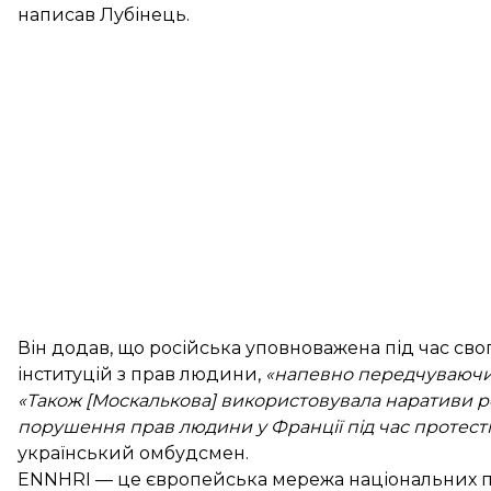
написав Лубінець.
Він додав, що російська уповноважена під час сво
інституцій з прав людини,
«напевно передчуваючи н
«Також [Москалькова] використовувала наративи ро
порушення прав людини у Франції під час протесті
український омбудсмен.
ENNHRI — це європейська мережа національних пра