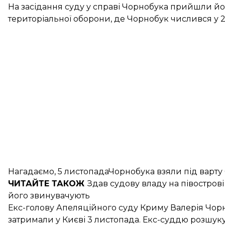
На засідання суду у справі Чорнобука прийшли й
територіальної оборони, де Чорнобук числився у 2
Нагадаємо, 5 листопадаЧорнобука
взяли під варту
ЧИТАЙТЕ ТАКОЖ
Здав судову владу на півостров
його звинувачують
Екс-голову Апеляційного суду Криму Валерія Чорн
затримали у Києві 3 листопада. Екс-суддю розшук