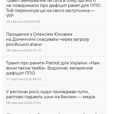
Трамп звинуватив Гегсета в тому, що його
не повідомили про дефіцит ракет для ППО.
Той перекинув це на свого заступника —
WP
06 серпня 2026 10:05
Прощання з Олексієм Юковим
на Донеччині скасували через загрозу
російської атаки
08 серпня 2026 07:23
Трамп про ракети Patriot для України: «Нам
вони також треба». Водночас заперечив
дефіцит ППО
07 серпня 2026 08:02
У регіонах росії, куди приїжджає путін,
раптово падають ціни на бензин — медіа
08 серпня 2026 07:54