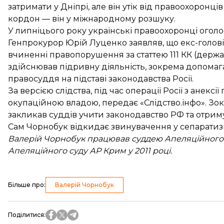
затримати у Дніпрі, але він утік від правоохоронців
кордон — він у міжнародному розшуку.
У липніцього року українські правоохоронці
оголо
Генпрокурор Юрій Луценко заявляв, що екс-голов
вчиненні
правопорушення за статтею 111 КК (держ
здійснював підривну діяльність, зокрема допома
правосуддя на підставі законодавства Росії.
За версією слідства, під час операції Росії з анекс
окупаційною владою,
передає
«Слідство.інфо». Зок
закликав суддів учити законодавство РФ та отриму
Сам Чорнобук відкидає звинувачення у сепаратизм
Валерій Чорнобук працював суддею Апеляційного 
Апеляційного суду АР Крим у 2011 році.
Більше про
:
Валерій Чорнобук
Поділитися
: