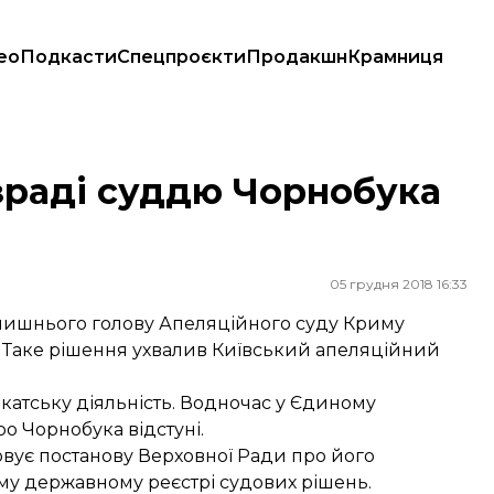
ео
Подкасти
Спецпроєкти
Продакшн
Крамниця
ю
зраді суддю Чорнобука
05 грудня 2018 16:33
олишнього голову Апеляційного суду Криму
у. Таке рішення ухвалив Київський апеляційний
катську діяльність. Водночас у Єдиному
о Чорнобука відстуні.
совує постанову Верховної Ради про його
му державному реєстрі судових рішень.