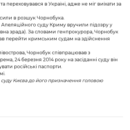
 та переховувався в Україні, адже не міг виїхати за
сили в розшук
Чорнобука.
і Апеляційного суду Криму
вручили підозру у
авна зрада). За словами генпрокурора, Чорнобук
гав перейти кримським судам на здійснення
ії півострова, Чорнобук співпрацював з
рема, 24 березня 2014 року на засіданні суду він
вати російські паспорти.
і.
суду Києва до його призначення головою