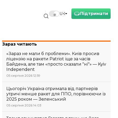
Підтримати
UK
Зараз читають
«Зараз не мали б проблеми». Київ просив
ліцензію на ракети Patriot іще за часів
Байдена, але там «просто сказали "ні"» — Kyiv
Independent
05 серпня 2026 12:59
Цьогоріч Україна отримала від партнерів
утричі менше ракет для ППО, порівнюючи із
2025 роком — Зеленський
05 серпня 2026 14:03