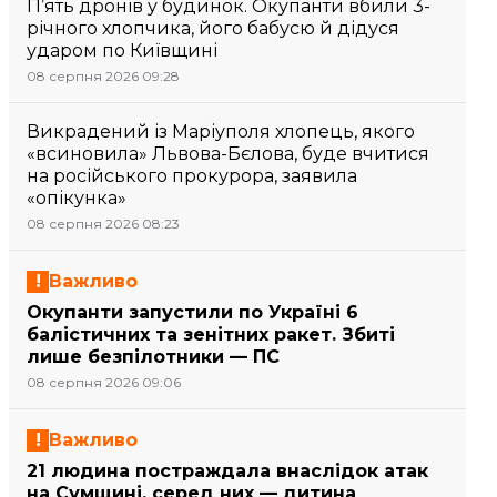
П’ять дронів у будинок. Окупанти вбили 3-
річного хлопчика, його бабусю й дідуся
ударом по Київщині
08 серпня 2026 09:28
Викрадений із Маріуполя хлопець, якого
«всиновила» Львова-Бєлова, буде вчитися
на російського прокурора, заявила
«опікунка»
08 серпня 2026 08:23
Важливо
Окупанти запустили по Україні 6
балістичних та зенітних ракет. Збиті
лише безпілотники — ПС
08 серпня 2026 09:06
Важливо
21 людина постраждала внаслідок атак
на Сумщині, серед них — дитина