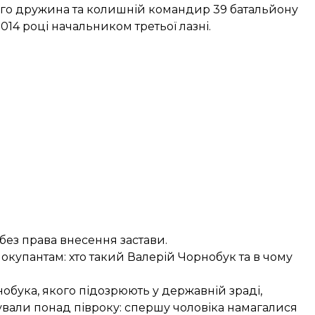
ого дружина та колишній командир 39 батальйону
014 році начальником третьої лазні.
без права внесення застави.
і окупантам:
хто такий Валерій Чорнобук та в чому
обука, якого підозрюють у державній зраді,
ували понад півроку: спершу чоловіка намагалися