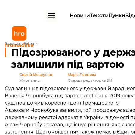
Новини
Тексти
Думки
Від
Підозрюваного у держзраді суддю Чорнобука залишили під варто
Головна
Війна
Підозрюваного у держ
залишили під вартою
Сергій Мокрушин
Марія Леонова
Журналист
Старша редакторка SM
Суд залишив підозрюваного у державній зраді к
Валерія Чорнобука під вартою до 1 січня 2019 рок
суд, повідомив кореспондент Громадського.
Адвокати Чорнобука заявили, той продовжує адво
державному реєстрі адвокатів України відомості пр
А сам Чорнобук сказав, що існує рішення, яке ска
звільнення. Цього «рішення» також немає в Єдино