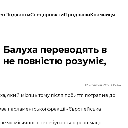
ео
Подкасти
Спецпроєкти
Продакшн
Крамниця
 не повністю розуміє, що з ним
ї Балуха переводять в
 не повністю розуміє,
12 жовтня 2020 15:44
, який місяць тому після побиття потрапив до
ова парламентської фракції «Європейська
льше як місячного перебування в реанімації