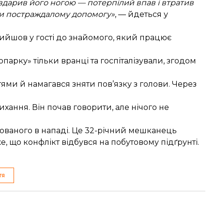
 вдарив його ногою — потерпілий впав і втратив
вши постраждалому допомогу»
, — йдеться у
ийшов у гості до знайомого, який працює
арку» тільки вранці та госпіталізували, згодом
 тями й
намагався зняти пов’язку
з голови. Через
хання. Він почав говорити, але нічого не
рюваного в нападі. Це 32-річний мешканець
е, що конфлікт відбувся на побутовому підґрунті.
тя