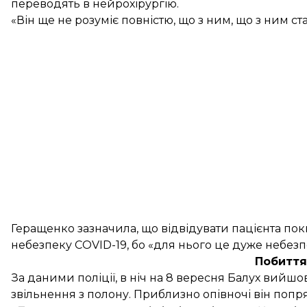
переводять в нейрохірургію.
«Він ще не розуміє повністю, що з ним, що з ним ст
Геращенко зазначила, що відвідувати пацієнта пок
небезпеку COVID-19, бо «для нього це дуже небезп
Побиття
За даними поліції, в ніч на 8 вересня Балух вийшо
звільнення з полону. Приблизно опівночі він попр