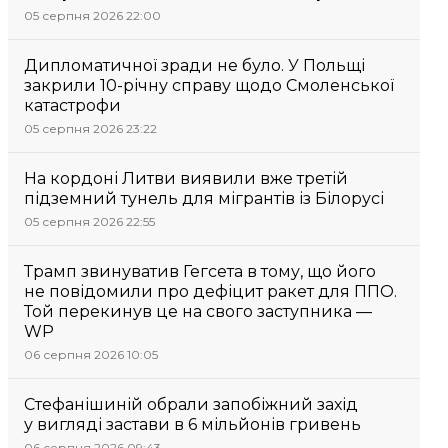
05 серпня 2026 22:00
Дипломатичної зради не було. У Польщі
закрили 10-річну справу щодо Смоленської
катастрофи
05 серпня 2026 23:22
На кордоні Литви виявили вже третій
підземний тунель для мігрантів із Білорусі
05 серпня 2026 22:55
Трамп звинуватив Гегсета в тому, що його
не повідомили про дефіцит ракет для ППО.
Той перекинув це на свого заступника —
WP
06 серпня 2026 10:05
Стефанішиній обрали запобіжний захід
у вигляді застави в 6 мільйонів гривень
06 серпня 2026 09:43