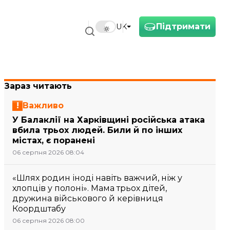
Підтримати
UK
Зараз читають
Важливо
У Балаклії на Харківщині російська атака
вбила трьох людей. Били й по інших
містах, є поранені
06 серпня 2026 08:04
«Шлях родин іноді навіть важчий, ніж у
хлопців у полоні». Мама трьох дітей,
дружина військового й керівниця
Коордштабу
06 серпня 2026 08:00