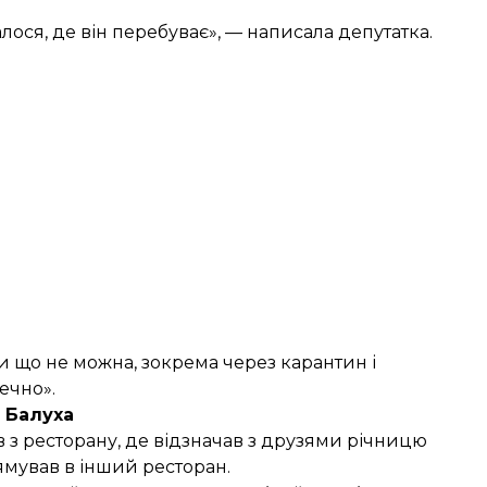
алося, де він перебуває», — написала депутатка.
и що не можна, зокрема через карантин і
ечно».
 Балуха
в з ресторану, де відзначав з друзями річницю
ямував в інший ресторан.