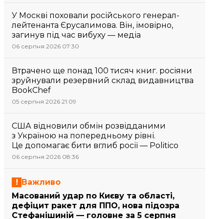
У Москві поховали російського генерал-
лейтенанта Єрусалимова. Він, імовірно,
загинув під час вибуху — медіа
06 серпня 2026 07:30
Втрачено ще понад 100 тисяч книг. росіяни
зруйнували резервний склад видавництва
BookChef
05 серпня 2026 21:09
США відновили обмін розвідданими
з Україною на попередньому рівні.
Це допомагає бити вглиб росії — Politico
06 серпня 2026 08:36
Важливо
Масований удар по Києву та області,
дефіцит ракет для ППО, нова підозра
Стефанішиній — головне за 5 серпня