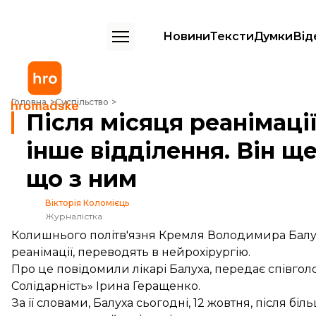
Новини
Тексти
Думки
Від
Після місяця реанімації Балуха переводять в інше відділення. Він ще
Головна
Суспільство
Після місяця реанімаці
інше відділення. Він ще
що з ним
Вікторія Коломієць
Журналістка
Колишнього політв'язня Кремля Володимира Балуха
реанімації, переводять в нейрохірургію.
Про це повідомили лікарі Балуха,
передає
співгол
Солідарність» Ірина Геращенко.
За її словами, Балуха сьогодні, 12 жовтня, після бі