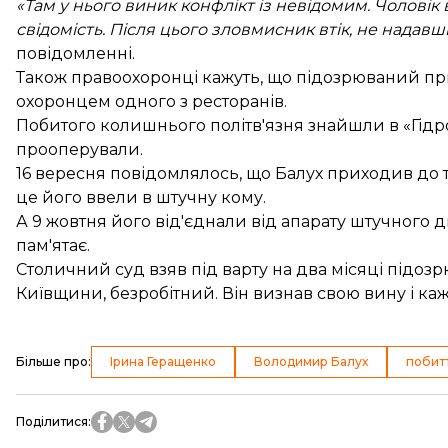
«Там у нього виник конфлікт із невідомим. Чоловік
свідомість. Після цього зловмисник втік, не нада
повідомленні.
Також правоохоронці кажуть, що підозрюваний пр
охоронцем одного з ресторанів.
Побитого колишнього політв'язня знайшли в «Гідроп
прооперували
.
16 вересня повідомлялось, що Балух приходив до
це його ввели в штучну кому.
А 9 жовтня його
від'єднали
від апарату штучного ди
пам'ятає.
Столичний суд взяв під варту на два місяці підоз
Київщини, безробітний. Він визнав свою вину і каж
Більше про
:
Ірина Геращенко
Володимир Балух
побит
Поділитися
: