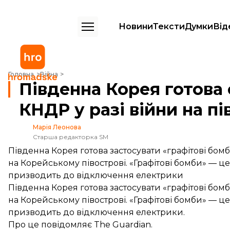
Новини
Тексти
Думки
Від
Південна Корея готова спричинити блекаут у КНДР у разі війни на п
Головна
Війна
Південна Корея готова
КНДР у разі війни на пі
Марія Леонова
Старша редакторка SM
Південна Корея готова застосувати «графітові бомб
на Корейському півострові. «Графітові бомби» — ц
призводить до відключення електрики
Південна Корея готова застосувати «графітові бомб
на Корейському півострові. «Графітові бомби» — ц
призводить до відключення електрики.
Про це
повідомляє
The Guardian.