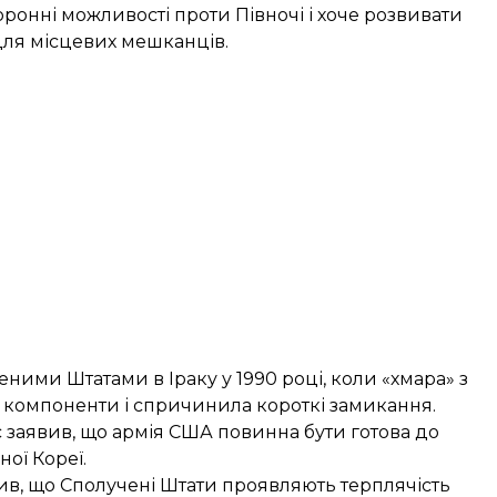
ронні можливості проти Півночі і хоче розвивати
для місцевих мешканців.
ими Штатами в Іраку у 1990 році, коли «хмара» з
компоненти і спричинила короткі замикання.
с заявив, що армія США повинна бути
готова до
ої Кореї.
ив, що Сполучені Штати проявляють терплячість