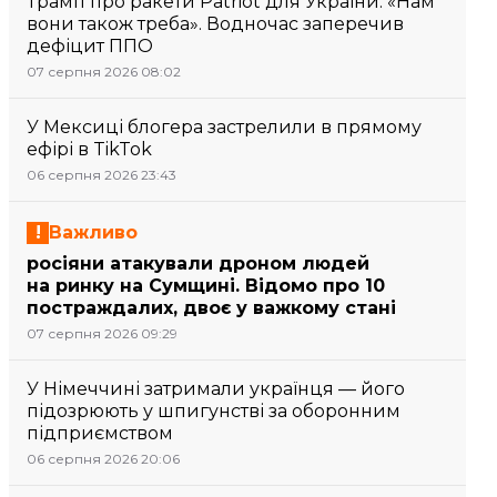
Трамп про ракети Patriot для України: «Нам
вони також треба». Водночас заперечив
дефіцит ППО
07 серпня 2026 08:02
У Мексиці блогера застрелили в прямому
ефірі в TikTok
06 серпня 2026 23:43
Важливо
росіяни атакували дроном людей
на ринку на Сумщині. Відомо про 10
постраждалих, двоє у важкому стані
07 серпня 2026 09:29
У Німеччині затримали українця — його
підозрюють у шпигунстві за оборонним
підприємством
06 серпня 2026 20:06