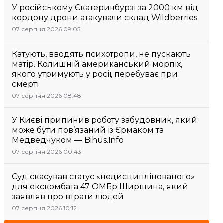
У російському Єкатеринбурзі за 2000 км від
кордону дрони атакували склад Wildberries
07 серпня 2026 09:05
Катують, вводять психотропи, не пускають
матір. Колишній американський морпіх,
якого утримують у росії, перебуває при
смерті
07 серпня 2026 08:48
У Києві припинив роботу забудовник, який
може бути пов’язаний із Єрмаком та
Медведчуком — Bihus.Info
07 серпня 2026 00:43
Суд скасував статус «недисциплінованого»
для екскомбата 47 ОМБр Ширшина, який
заявляв про втрати людей
07 серпня 2026 10:12