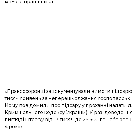
їхнього працівника.
«Правоохоронці задокументували вимоги підозрюв
тисяч гривень за неперешкоджання господарській 
Йому повідомили про підозру у проханні надати для
Кримінального кодексу України). У разі доведенн
вигляді штрафу від 17 тисяч до 25 500 грн або арешт
4 років.