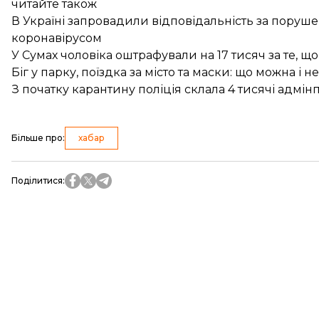
читайте також
В Україні запровадили відповідальність за поруш
коронавірусом
У Сумах чоловіка оштрафували на 17 тисяч за те, щ
Біг у парку, поїздка за місто та маски: що можна і
З початку карантину поліція склала 4 тисячі адмі
Більше про
:
хабар
Поділитися
: