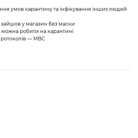
ення умов карантину та інфікування інших людей
о зайшов у магазин без маски
 не можна робити на карантині
нпротоколів — МВС