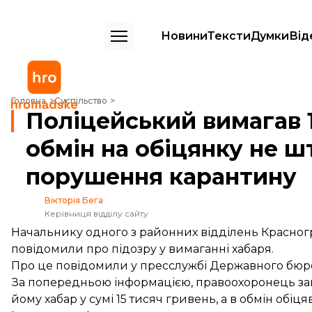
Новини
Тексти
Думки
Від
Поліцейський вимагав 15 тисяч грн хабаря в обмін на обіцянку не
Головна
Суспільство
Поліцейський вимагав 1
обмін на обіцянку не ш
порушення карантину
Вікторія Бега
Керівниця відділу сайту
Начальнику одного з районних відділень Красногра
повідомили про підозру у вимаганні хабаря.
Про це
повідомили
у пресслужбі Державного бюро
За попередньою інформацією, правоохоронець за
йому хабар у сумі 15 тисяч гривень, а в обмін об