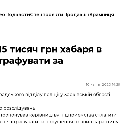
ео
Подкасти
Спецпроєкти
Продакшн
Крамниця
 штрафувати за порушення карантину
5 тисяч грн хабаря в
трафувати за
10 квітня 2020 14:29
дського відділу поліції у Харківській області
 розслідувань.
пропонував керівництву підприємства сплатити
іцяв не штрафувати за порушення правил карантину