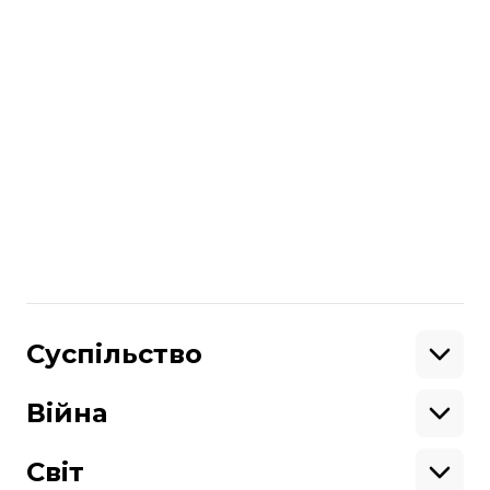
виключає версію збиття літака ракетою,
однак додав, що на сьогодні вона є
непідтвердженою.
читайте також
Аварія літака Boeing-737 МАУ.
Хронологія подій в Ірані (час київський)
Що відомо про загиблих авіарейсу
Тегеран-Київ
Більше про
:
катастрофа МАУ в Ірані
Поділитися
Суспільство
:
Освіта
Кримінал
Війна
Здоров'я
Екологія
Ветерани
Підтримати
Військові
Світ
Ситуація на фронті