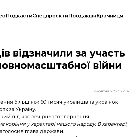
ео
Подкасти
Спецпроєкти
Продакшн
Крамниця
час повномасштабної війни — Зеленський
ів відзначили за участь
 повномасштабної війни
16 жовтня 2023 22:57
ння більш ніж 60 тисяч українців та українок
ях за Україну.
й під час вечірнього звернення.
є коріння у характері нашого народу. В характері,
аголосив глава держави.