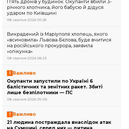
П’ять дронів у будинок. Окупанти вбили 3-
річного хлопчика, його бабусю й дідуся
ударом по Київщині
08 серпня 2026 09:28
Викрадений із Маріуполя хлопець, якого
«всиновила» Львова-Бєлова, буде вчитися
на російського прокурора, заявила
«опікунка»
08 серпня 2026 08:23
Важливо
Окупанти запустили по Україні 6
балістичних та зенітних ракет. Збиті
лише безпілотники — ПС
08 серпня 2026 09:06
Важливо
21 людина постраждала внаслідок атак
на Сумщині, серед них — дитина