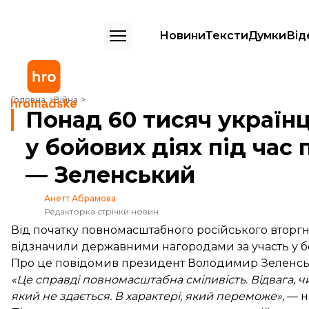
Новини
Тексти
Думки
Від
Понад 60 тисяч українців відзначили за участь у бойових діях під 
Головна
Війна
Понад 60 тисяч українц
у бойових діях під час
— Зеленський
Анетт Абрамова
Редакторка стрічки новин
Від початку повномасштабного російського вторгне
відзначили державними нагородами за участь у бо
Про це
повідомив
президент Володимир Зеленськи
«Це справді повномасштабна сміливість. Відвага, чи
який не здається. В характері, який переможе»,
— н