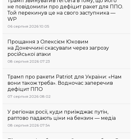
Трамп звинуватив Гегсета в тому, що його
не повідомили про дефіцит ракет для ППО.
Той перекинув це на свого заступника —
WP
06 серпня 2026 10:05
Прощання з Олексієм Юковим
на Донеччині скасували через загрозу
російської атаки
08 серпня 2026 07:23
Трамп про ракети Patriot для України: «Нам
вони також треба». Водночас заперечив
дефіцит ППО
07 серпня 2026 08:02
У регіонах росії, куди приїжджає путін,
раптово падають ціни на бензин — медіа
08 серпня 2026 07:54