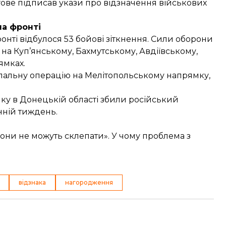
ргове підписав укази про відзначення військових
на фронті
онті відбулося 53 бойові зіткнення. Сили оборони
 на Куп’янському, Бахмутському, Авдіївському,
ямках.
упальну операцію на Мелітопольському напрямку,
ку в Донецькій області
збили російський
анній тиждень.
вони не можуть склепати». У чому проблема з
відзнака
нагородження