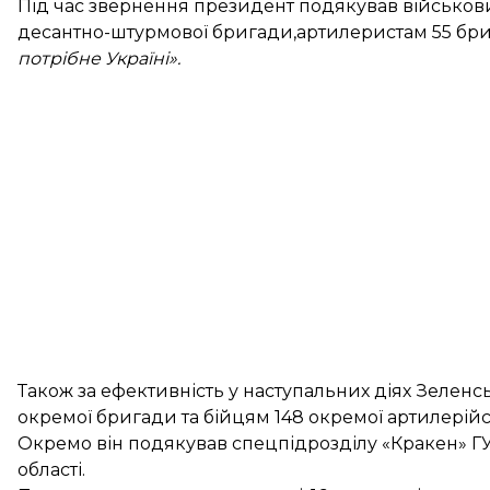
Під час звернення президент подякував військови
десантно-штурмової бригади,артилеристам 55 бр
потрібне Україні».
Також за ефективність у наступальних діях Зелен
окремої бригади та бійцям 148 окремої артилерій
Окремо він подякував спецпідрозділу «Кракен» ГУ
області.