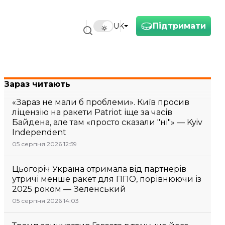
Підтримати
UK
Зараз читають
«Зараз не мали б проблеми». Київ просив
ліцензію на ракети Patriot іще за часів
Байдена, але там «просто сказали "ні"» — Kyiv
Independent
05 серпня 2026 12:59
Цьогоріч Україна отримала від партнерів
утричі менше ракет для ППО, порівнюючи із
2025 роком — Зеленський
05 серпня 2026 14:03