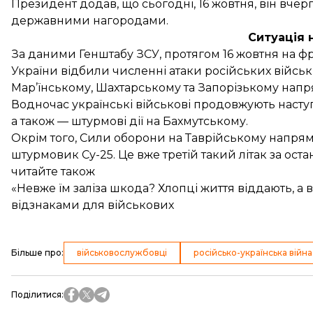
Президент додав, що сьогодні, 16 жовтня, він вче
державними нагородами.
Ситуація 
За
даними
Генштабу ЗСУ, протягом 16 жовтня на фр
України відбили численні атаки російських військ
Мар’їнському, Шахтарському та Запорізькому напр
Водночас українські військові продовжують наст
а також — штурмові дії на Бахмутському.
Окрім того, Сили оборони на Таврійському напрям
штурмовик Су-25
. Це вже третій такий літак за ост
читайте також
«Невже їм заліза шкода? Хлопці життя віддають, а 
відзнаками для військових
Більше про
:
військовослужбовці
російсько-українська війна
Поділитися
: