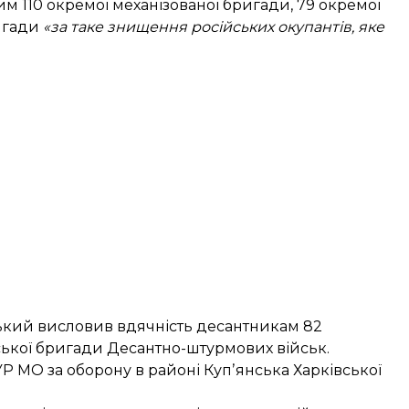
м 110 окремої механізованої бригади, 79 окремої
игади
«за таке знищення російських окупантів, яке
ський висловив вдячність десантникам 82
ської бригади Десантно-штурмових військ.
Р МО за оборону в районі Купʼянська Харківської