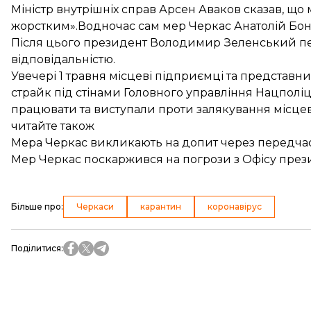
Міністр внутрішніх справ Арсен Аваков
сказав, що 
жорстким».Водночас сам мер Черкас Анатолій Бо
Після цього президент Володимир Зеленський
п
відповідальністю.
Увечері 1 травня місцеві підприємці та представн
страйк
під стінами Головного управління Нацполіц
працювати та виступали проти залякування місцев
читайте також
Мера Черкас викликають на допит через передча
Мер Черкас поскаржився на погрози з Офісу прези
Більше про
:
Черкаси
карантин
коронавірус
Поділитися
: