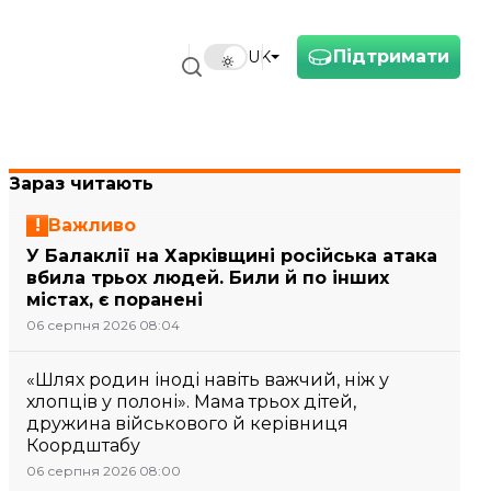
Підтримати
UK
Зараз читають
Важливо
У Балаклії на Харківщині російська атака
вбила трьох людей. Били й по інших
містах, є поранені
06 серпня 2026 08:04
«Шлях родин іноді навіть важчий, ніж у
хлопців у полоні». Мама трьох дітей,
дружина військового й керівниця
Коордштабу
06 серпня 2026 08:00