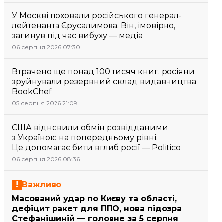
У Москві поховали російського генерал-
лейтенанта Єрусалимова. Він, імовірно,
загинув під час вибуху — медіа
06 серпня 2026 07:30
Втрачено ще понад 100 тисяч книг. росіяни
зруйнували резервний склад видавництва
BookChef
05 серпня 2026 21:09
США відновили обмін розвідданими
з Україною на попередньому рівні.
Це допомагає бити вглиб росії — Politico
06 серпня 2026 08:36
Важливо
Масований удар по Києву та області,
дефіцит ракет для ППО, нова підозра
Стефанішиній — головне за 5 серпня