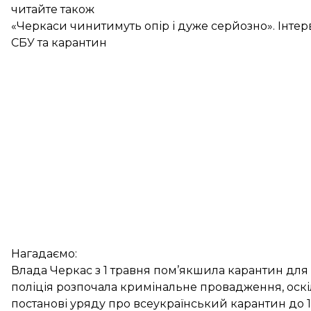
читайте також
«Черкаси чинитимуть опір і дуже серйозно». Інтерв
СБУ та карантин
Нагадаємо:
Влада Черкас з 1 травня
пом’якшила карантин
для 
поліція
розпочала кримінальне провадження
, ос
постанові уряду про всеукраїнський карантин до 1