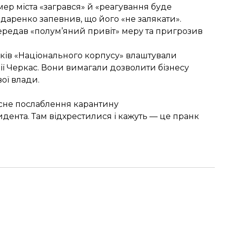
мер міста «загрався»
й «реагування буде
ндаренко запевнив,
що його «не залякати»
.
ередав «полум’яний привіт»
меру та пригрозив
иків «Національного корпусу»
влаштували
ії Черкас. Вони вимагали дозволити бізнесу
ої влади.
сне послаблення карантину
дента. Там відхрестилися і кажуть — це пранк