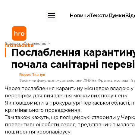
Новини
Тексти
Думки
Від
Послаблення карантину у Черкасах: поліція почала санітарні перев
Головна
Суспільство
Послаблення карантину 
почала санітарні перев
Борис Ткачук
Закінчив факультет журналістики ЛНУ ім. Франка, колишній 
Через послаблення карантину місцевою владою у Че
перевірки для виявлення можливих порушень.
Як
повідомили
в прокуратурі Черкаської області,
кримінального провадження.
Там також кажуть, що поліцейські створили у Чер
превентивної роботи серед представників малого
поширення коронавірусу.