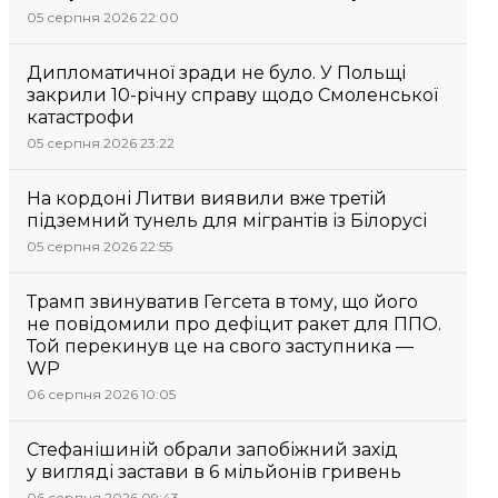
05 серпня 2026 22:00
Дипломатичної зради не було. У Польщі
закрили 10-річну справу щодо Смоленської
катастрофи
05 серпня 2026 23:22
На кордоні Литви виявили вже третій
підземний тунель для мігрантів із Білорусі
05 серпня 2026 22:55
Трамп звинуватив Гегсета в тому, що його
не повідомили про дефіцит ракет для ППО.
Той перекинув це на свого заступника —
WP
06 серпня 2026 10:05
Стефанішиній обрали запобіжний захід
у вигляді застави в 6 мільйонів гривень
06 серпня 2026 09:43