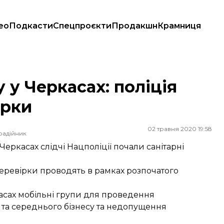
ео
Подкасти
Спецпроєкти
Продакшн
Крамниця
ірки
у Черкасах: поліція
ірки
02 травня 2020 19:58
радійник
ркасах слідчі Нацполіції почали санітарні
 перевірки проводять в рамках розпочатого
касах мобільні групи для проведення
 та середнього бізнесу та недопущення