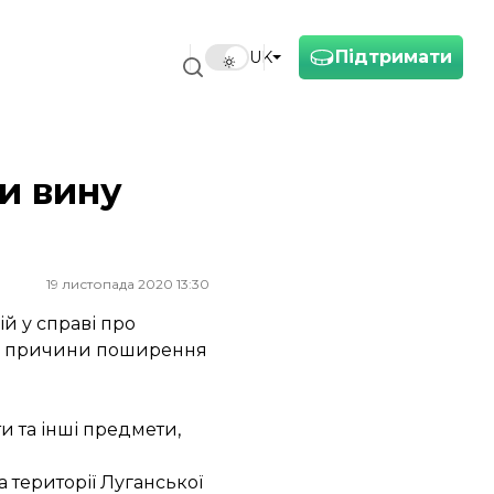
Підтримати
UK
и вину
19 листопада 2020 13:30
й у справі про
нові причини поширення
и та інші предмети,
 території Луганської