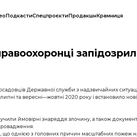
ео
Подкасти
Спецпроєкти
Продакшн
Крамниця
ків
правоохоронці запідозрил
садовців Державної служби з надзвичайних ситуаці
 у липні та вересні—жовтні 2020 року і встановило 
лучили ймовірні знаряддя злочину, а також документ
провадження.
, що однією з головних причин масштабних пожеж на