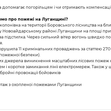
ава допомагає погорільцям і чи отримають компенса
омо про пожежі на Луганщині?
лонівка на території Боровського лісництва на близ
у Новоайдарському районі Луганщини на площі приб
ісова підстилка. Через сильний вітер вогонь швидко 
я.
орушила
11 кримінальних проваджень за статтею 270
пожежної безпеки).
их джерела виникнення масштабних лісових пожеж 
і коротке замикання лінії електромереж. Також у ш
бройні провокації бойовиків
ортаж з охопленої пожежами Луганщини