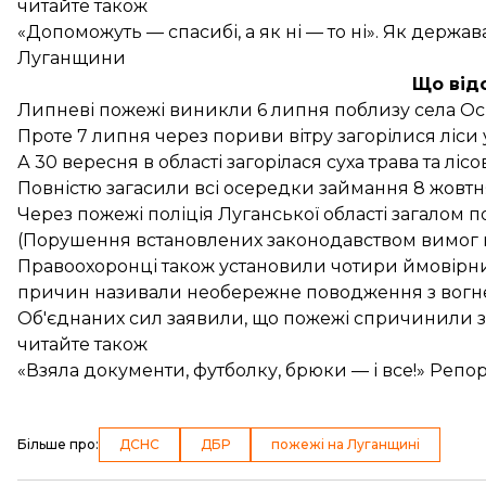
читайте також
«Допоможуть — спасибі, а як ні — то ні». Як держ
Луганщини
Що від
Липневі пожежі виникли 6 липня поблизу села Оско
Проте 7 липня через пориви вітру
загорілися ліси
А 30 вересня в області загорілася суха трава та л
Повністю
загасили
всі осередки займання 8 жовтн
Через пожежі поліція Луганської області загалом
п
(Порушення встановлених законодавством вимог 
Правоохоронці також установили чотири ймовірн
причин називали необережне поводження з вогнем 
Об'єднаних сил
заявили
, що пожежі спричинили з
читайте також
«Взяла документи, футболку, брюки — і все!» Реп
Більше про
:
ДСНС
ДБР
пожежі на Луганщині