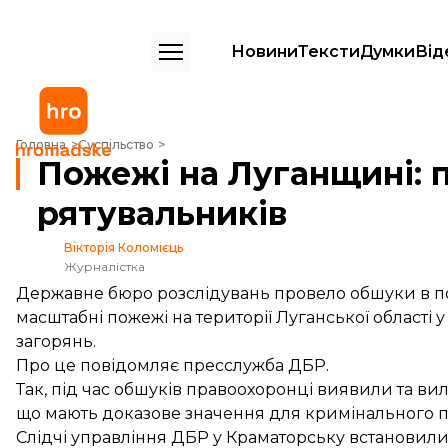
Новини
Тексти
Думки
Від
Пожежі на Луганщині: правоохоронці запідозрили вину рятувальни
Головна
Суспільство
Пожежі на Луганщині: 
рятувальників
Вікторія Коломієць
Журналістка
Державне бюро розслідувань провело обшуки в по
масштабні пожежі на території Луганської області
загорянь.
Про це
повідомляє
пресслужба ДБР.
Так, під час обшуків правоохоронці виявили та ви
що мають доказове значення для кримінального 
Слідчі управління ДБР у Краматорську встановили