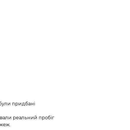
 були придбані
ували реальний пробіг
ожеж.