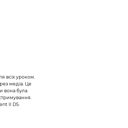
я всіх уроком.
рез медіа. Це
би вона була
 стримування.
nt II D5.