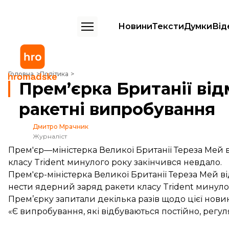
Новини
Тексти
Думки
Від
Прем’єрка Британії відмовилась коментувати минулорічні ракетні 
Головна
Політика
Прем’єрка Британії ві
ракетні випробування
Дмитро Мрачник
Журналіст
Прем'єр—міністерка Великої Британії Тереза Мей в
класу Trident минулого року закінчився невдало.
Прем'єр-міністерка Великої Британії Тереза Мей ві
нести ядерний заряд ракети класу Trident минуло
Прем’єрку запитали декілька разів щодо цієї нови
«Є випробування, які відбуваються постійно, регу