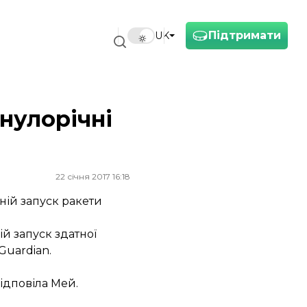
Підтримати
UK
нулорічні
22 січня 2017 16:18
ній запуск ракети
ій запуск здатної
Guardian.
ідповіла Мей.