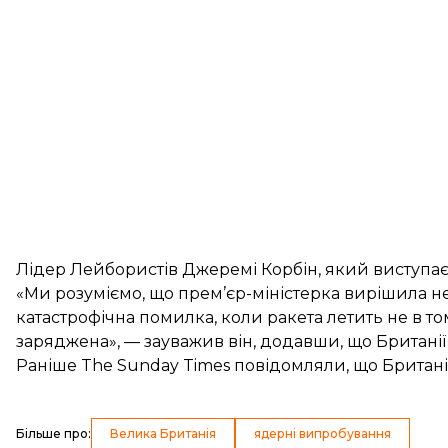
Лідер Лейбористів Джеремі Корбін, який виступає п
«Ми розуміємо, що прем’єр-міністерка вирішила не
катастрофічна помилка, коли ракета летить не в том
заряджена», — зауважив він, додавши, що Британії
Раніше The Sunday Times повідомляли, що
Британі
Більше про
:
Велика Британія
ядерні випробування