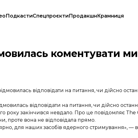
ео
Подкасти
Спецпроєкти
Продакшн
Крамниця
випробування
дмовилась коментувати ми
ідмовилась відповідати на питання, чи дійсно остан
дмовилась відповідати на питання, чи дійсно останн
го року закінчився невдало. Про це
повідомляє
The 
ни, проте вона не відповідала прямо.
лярно, для наших засобів ядерного стримування», — в