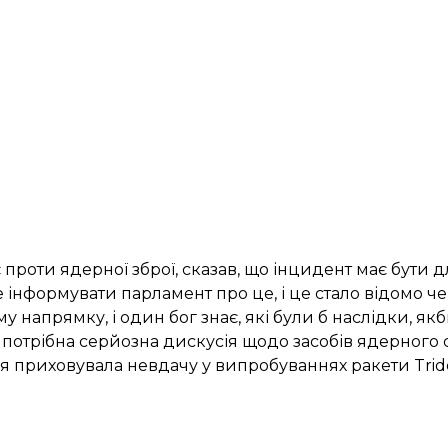
роти ядерної зброї, сказав, що інцидент має бути дл
 інформувати парламент про це, і це стало відомо че
у напрямку, і один бог знає, які були б наслідки, як
 потрібна серйозна дискусія щодо засобів ядерного
я приховувала невдачу
у випробуваннях ракети Tride