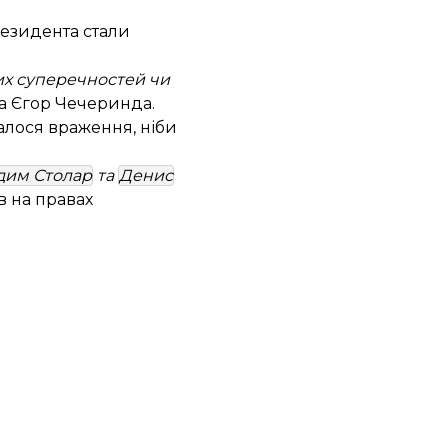
резидента стали
них суперечностей чи
ка Єгор Чечеринда.
алося враження, ніби
дим Столар
та
Денис
ав на правах