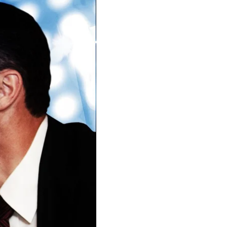
ня опоненти
 «п’ятничне РНБО». В
яді звільнення його з
енту освіти КМДА
ої
 викрив
стійке
конфлікт щодо