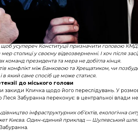
тивованим тиском на владу Києва. «Робиться це з о
, щоб усупереч Конституції призначити головою КМД
в
мер столиці у своєму відеозверненні. І хоч після з
х команд президента та мера не добігла кінця.
ів конфлікт між Банковою та Хрещатиком, чи позбуде
 в який саме спосіб це може статися.
тензії до міського голови
 закиди Кличка щодо його переслідувань. У розмов
о Леся Забуранна переконує: в центральної влади н
дівництво інфраструктурних об’єктів, екологічна ситу
жет Києва. Один-єдиний приклад — Шулявський шляхо
 Забуранна.