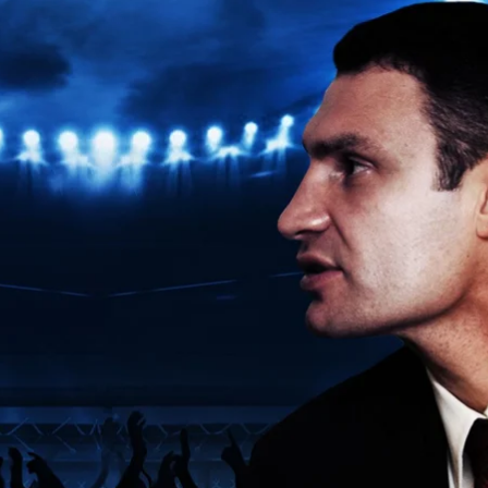
Колаж
Антон Шишенок / hromadske
до нової фази загострення стосунків. Протягом тиж
 столичний мер став героєм чергової серії серіалу
ть, чи дійде зрештою до «санкцій» проти мера у вигл
в у столиці. Спершу прокуратура завітала до
департам
 Далі слідчі прийшли до управління освіти
Печерськ
ів за завищеними цінами. Потім Офіс Генпрокурора
живали на евакуації автівок.
з чергове знесення історичних будинків у центрі та 
тутській.