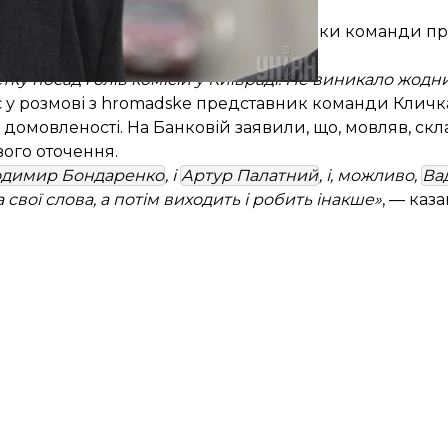
димир Фесенко.
иборах у Києві, одразу два представники команди п
 має 13 заступників.
тку посад голів комісій у Київраді. Не виникало жод
ує у розмові з hromadske представник команди Клич
домовленості. На Банковій заявили, що, мовляв, скл
вого оточення.
димир Бондаренко
, і
Артур Палатний
, і, можливо,
Ва
а свої слова, а потім виходить і робить інакше»
, — каз