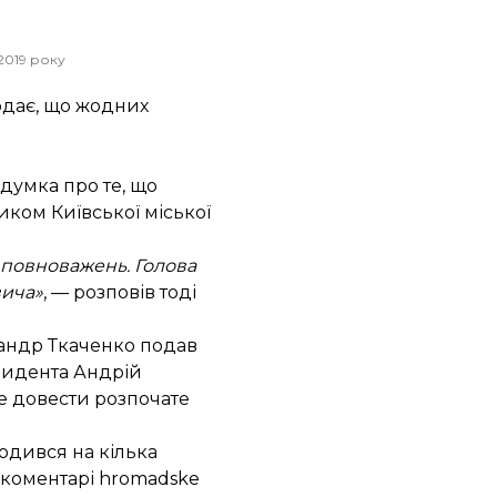
2019 року
додає, що жодних
 думка про те, що
иком Київської міської
 повноважень. Голова
вича»
, —
розповів
тоді
ксандр Ткаченко подав
зидента Андрій
е довести розпочате
одився на кілька
в коментарі hromadske