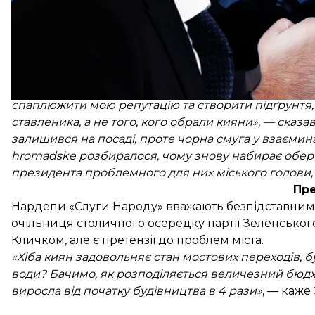
Усе це сам Кличко назвав системним політично-мо
спаплюжити мою репутацію та створити підґрунтя
ставленика, а не того, кого обрали кияни», —
сказа
залишився на посаді, проте чорна смуга у взаємина
hromadske розбиралося, чому знову набирає оберт
президента проблемного для них міського голови, і
Пре
Нардепи «Слуги Народу» вважають безпідставними
очільниця столичного осередку партії Зеленськог
Кличком, але є претензії до проблем міста.
«Хіба киян задовольняє стан мостових переходів, бу
води? Бачимо, як розподіляється величезний бюд
виросла від початку будівництва в 4 рази»
, — каже