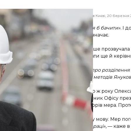
обіт із реконструкції Шулявського шляхопроводу в Києві, 20 березня 
Андрій Скакодуб / УНІАН
йому як киянину
«не такий Київ хотілося б бачити»
. І 
тензії тільки до людей, яких той призначає.
и, і періоди порозуміння.
иєва багато в чому не згодні. Тоді вперше прозвучала
іського голову Києва мають призначати ще й керівн
покійно, президент підтвердив чутки про розділення
ти туди свою людину… Це повернення методів Януко
одив звільнення Кличка, а у жовтні того ж року Оле
 КМДА. За цим стояв тогочасний керівник Офісу пре
ли як стартовий майданчик для виборів мера. Прот
— із Кличком швидко знайшли спільну мову. Мер пог
 домовленостей, конструктивної співпраці»
, — каже 