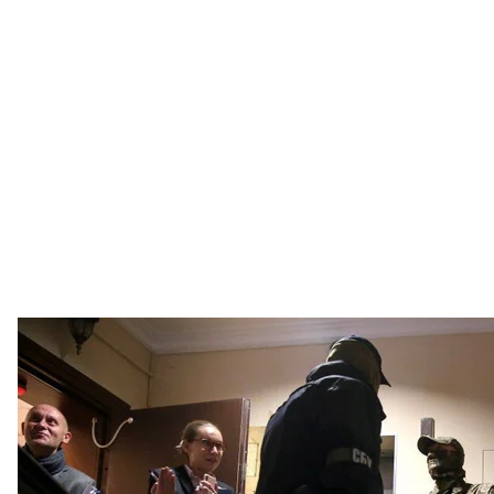
Співробітники Служби безпеки України проводять обшук в офі
вилучені силовиками,
Вадим Столар і Денис Комарницький є фігурантам
протягом перебування Кличка на посаді компанії 
Та чи існує корупційний зв’язок між мером та за
столичними забудовниками. Напевно, він їх знає, і