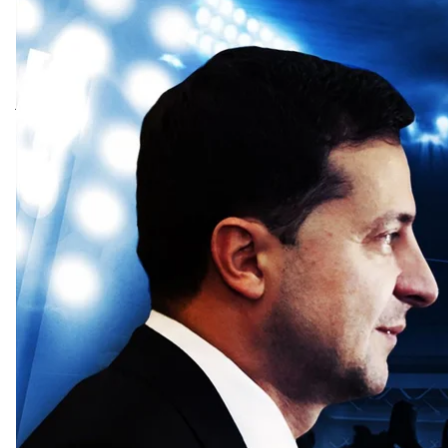
Володимир Зеленський і Віталій Кличко перейшли 
обмінювалися інформаційними ударами, а 20 серпня
українському політикумі вже певний час обговорюю
посади голови КМДА.
Ці розмови точилися під час чергової хвилі обшукі
через «нецільове використання бюджетних коштів».
райдержадміністрації
через купівлю шкільних мебл
злочинне угрупування
з чиновників КМДА, які злов
Паралельно з цим відбувалися акції протесту чере
розміщення «
радянської інсталяції
» на вулиці Інсти