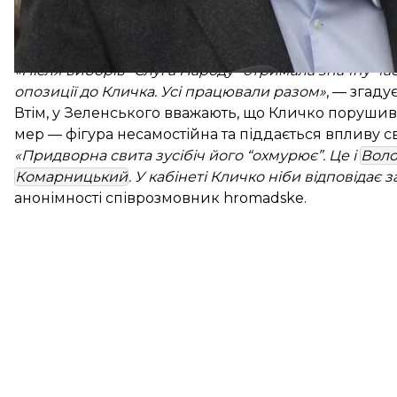
наближений до Офісу президента політолог Воло
Попри низький результат партії Зеленського на в
заступниками Кличка. Загалом же голова КМДА нині
«Після виборів "Слуга Народу" отримала значну час
опозиції до Кличка. Усі працювали разом»
, — згад
Втім, у Зеленського вважають, що Кличко порушив 
мер — фігура несамостійна та піддається впливу с
«Придворна свита зусібіч його “охмурює”. Це і
Воло
Комарницький
. У кабінеті Кличко ніби відповідає з
анонімності співрозмовник hromadske.