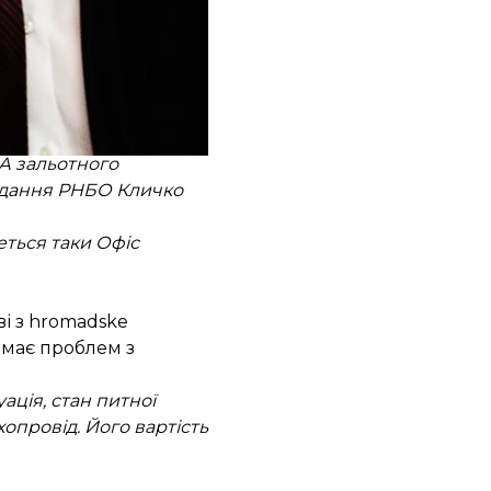
дною метою:
А зальотного
асідання РНБО Кличко
ться таки Офіс
і з hromadske
емає проблем з
ація, стан питної
провід. Його вартість