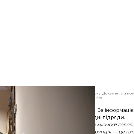
сі Дениса Комарницького, Київ, 31 жовтня 2019 року. Документи з к
 були нібито пізніше передані журналістам Bihus.info
В'ячеслав Ратинський / УНІАН
и розслідування проєкту «
Бігус.Інфо
». За інформаціє
цих забудовників отримували мільярдні підряди.
будовниками?
«Очевидно, що Кличко як міський голова
 з ними співпрацює. Наскільки там є корупція — це пи