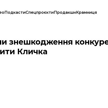
ео
Подкасти
Спецпроєкти
Продакшн
Крамниця
кий хоче звільнити Кличка
 чи знешкодження конкур
нити Кличка