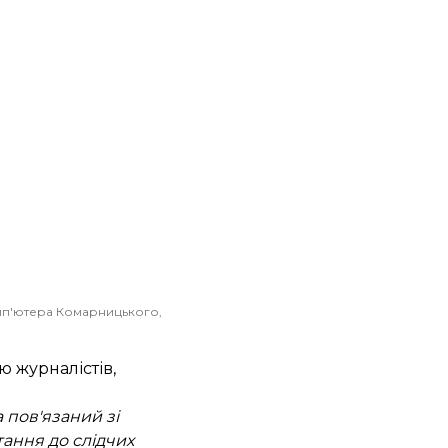
омп'ютера Комарницького,
ю журналістів,
 пов'язаний зі
тання до слідчих