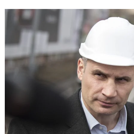
Мер Києва Віталій Кличко під час перевірки р
Лідер партії Олександр Корнієнко жаліється, що 
звинувачень у бік Кличка вони не висувають — пре
За два роки Банкова з мером Києва мали і конфлікт
У липні 2019-го стало зрозуміло: президент і мер К
посади Кличка розділять — за законом, обраного м
державної адміністрації.
«Зустрівся з президентом Зеленським: говорили с
КМДА — його вертикаль, він збирається призначи
Кличко у відеозверненні.
Вже у вересні 2019-го уряд Олексія Гончарука пог
свою е-декларацію як кандидат на посаду голови
Богдан. Призначення свого голови КМДА розгляда
до кінця Богдану не вдалося.
Коли Богдана на Банковій замінив Андрій Єрмак 
кадрових призначень від Банкової.
«Було відчуття