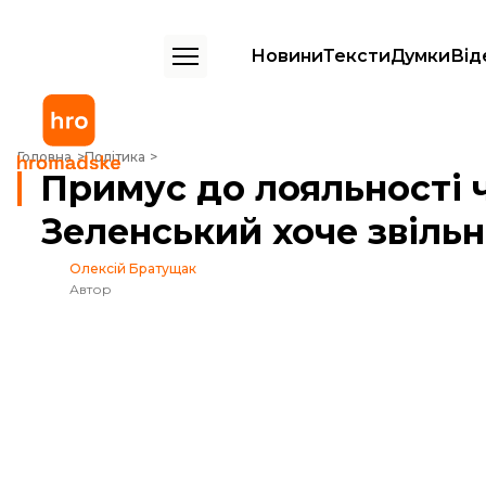
Новини
Тексти
Думки
Від
Примус до лояльності чи знешкодження конкурента? Чому Зеленсь
Головна
Політика
Примус до лояльності
Зеленський хоче звіль
Олексій Братущак
Автор