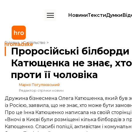
Новини
Тексти
Думки
Від
Проросійські білборди у Києві: дружина Катющенка не знає, хто зам
Головна
Суспільство
Проросійські білборди 
Катющенка не знає, хт
проти її чоловіка
Марко Погуляєвський
Редактор стрічки новин
Дружина бізнесмена Олега Катюшенка, який був зо
із Росією, заявила, що не знає, хто може бути замов
Про це Інна Катюшенко
написала
на своїй сторінці
«Вночі в Києві були розміщені кілька білбордів з
Катющенко. Спасибі поліції, активістам і комунал