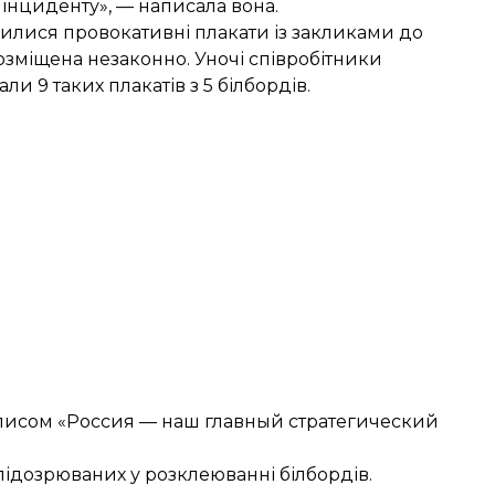
інциденту», — написала вона.
явилися
провокативні плакати
із закликами до
розміщена незаконно. Уночі співробітники
 9 таких плакатів з 5 білбордів.
аписом «Россия — наш главный стратегический
підозрюваних у розклеюванні
білбордів.