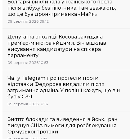
Болгарія викликала українського посла
після вибуху безпілотника. Там вважають,
що це був дрон-приманка «Майя»
09 серпня 2026 09:12
Депутатка опозиції Косова закидала
прем'єр-міністра яйцями. Він відклав
висування кандидатури на спікера
парламенту
09 серпня 2026 10:53
Чат у Telegram про протести проти
відставки Федорова видалили після
затримання адміна. У поліції кажуть, що він
був у СЗЧ
09 серпня 2026 10:16
Зняття блокади та виведення військ. Іран
висунув США вимоги для розблокування
Ормузької протоки
09 серпня 2026 13:18