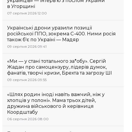
українців» — інтерв’ю з послом України
в Угорщині
07 серпня 2026 12:00
Українські дрони уразили позиції
російської ППО, зокрема С-400. Ними росія
також б'є по Україні — Мадяр
09 серпня 2026 09:41
«Ми — у стані тотального за*обу». Сергій
Жадан про самоцензуру, лідерів думок,
фанатів, творчі кризи, Брехта та загрозу ШІ
09 серпня 2026 09:55
«Шлях родин іноді навіть важчий, ніж у
хлопців у полоні». Мама трьох дітей,
дружина військового й керівниця
Коордштабу
06 серпня 2026 08:00