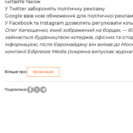
читайте також
У Twitter заборонять політичну рекламу
Google ввів нові обмеження для політичної рекла
У Facebook та Instagram дозволять регулювати кіл
Олег Катющенко, який зображений на бордах, — бізн
займається будівництвом котеджів, офісних та іст
інформацією, після Євромайдану він виїхав до Мо
компанії Edipresse Media (зокрема випускає журнал
Більше про
:
провокація
Поділитися
: