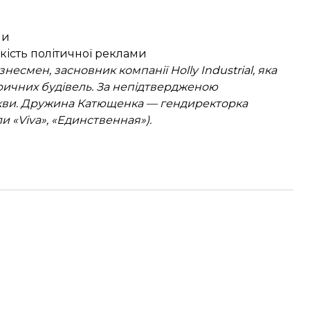
ми
ькість політичної реклами
есмен, засновник компанії Holly Industrial, яка
оричних будівель. За непідтвердженою
скви. Дружина Катющенка — гендиректорка
и «Viva», «Единственная»).