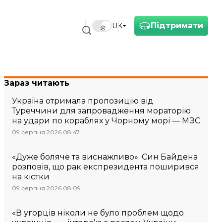
Підтримати
UK
Зараз читають
Україна отримала пропозицію від
Туреччини для запровадження мораторію
на удари по кораблях у Чорному морі — МЗС
09 серпня 2026 08:47
«Дуже боляче та виснажливо». Син Байдена
розповів, що рак експрезидента поширився
на кістки
09 серпня 2026 08:09
«В угорців ніколи не було проблем щодо