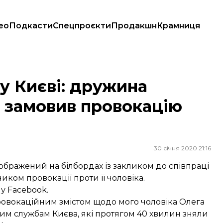
ео
Подкасти
Спецпроєкти
Продакшн
Крамниця
овив провокацію проти її чоловіка
у Києві: дружина
о замовив провокацію
30 січня 2020 21:16
бражений на білбордах із закликом до співпраці
ником провокації проти її чоловіка.
 у Facebook.
 провокаційним змістом щодо мого чоловіка Олега
ьним службам Києва, які протягом 40 хвилин зняли