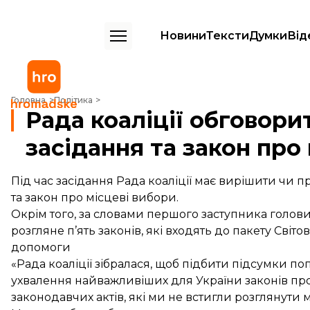
Новини
Тексти
Думки
Від
Рада коаліції обговорить позачергове засідання та закон про місце
Головна
Політика
Рада коаліції обговори
засідання та закон про
Під час засідання Рада коаліції має вирішити чи 
та закон про місцеві вибори.
Окрім того, за словами першого заступника голови
розгляне п’ять законів, які входять до пакету Сві
допомоги
«Рада коаліції зібралася, щоб підбити підсумки 
ухвалення найважливіших для України законів про
законодавчих актів, які ми не встигли розглянути