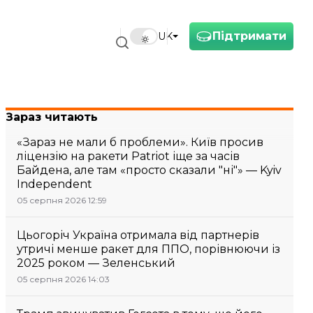
Підтримати
UK
Зараз читають
«Зараз не мали б проблеми». Київ просив
ліцензію на ракети Patriot іще за часів
Байдена, але там «просто сказали "ні"» — Kyiv
Independent
05 серпня 2026 12:59
Цьогоріч Україна отримала від партнерів
утричі менше ракет для ППО, порівнюючи із
2025 роком — Зеленський
05 серпня 2026 14:03