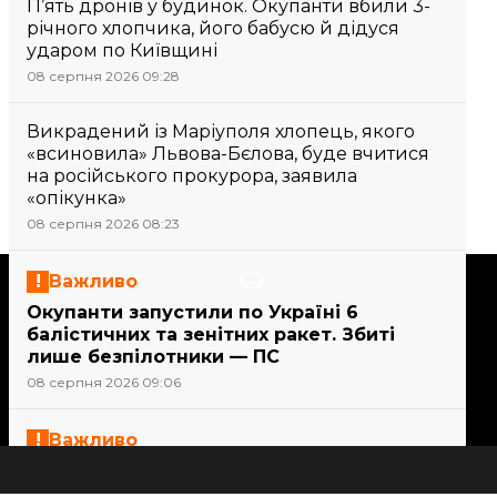
П’ять дронів у будинок. Окупанти вбили 3-
річного хлопчика, його бабусю й дідуся
ударом по Київщині
08 серпня 2026 09:28
Викрадений із Маріуполя хлопець, якого
«всиновила» Львова-Бєлова, буде вчитися
на російського прокурора, заявила
«опікунка»
08 серпня 2026 08:23
Підтримати
Важливо
Окупанти запустили по Україні 6
балістичних та зенітних ракет. Збиті
Підтримай hromadske.
лише безпілотники — ПС
Ми працюємо для тебе та
08 серпня 2026 09:06
завдяки тобі. Будь нашим
другом
Важливо
21 людина постраждала внаслідок атак
на Сумщині, серед них — дитина