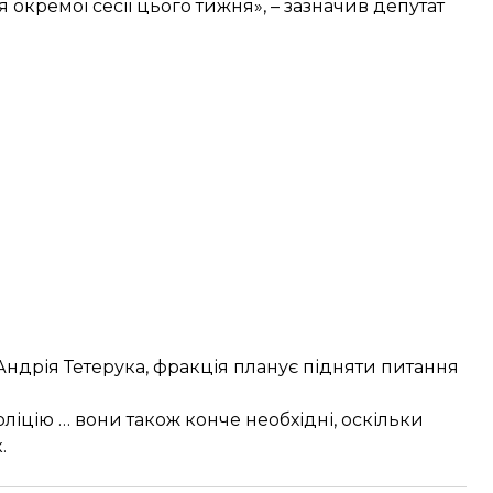
кремої сесії цього тижня», – зазначив депутат
Андрія Тетерука, фракція планує підняти питання
поліцію … вони також конче необхідні, оскільки
.