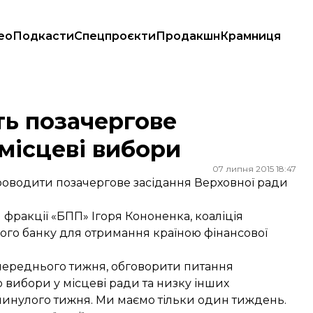
ео
Подкасти
Спецпроєкти
Продакшн
Крамниця
ві вибори
ть позачергове
 місцеві вибори
07 липня 2015 18:47
проводити позачергове засідання Верховної ради
 фракції «БПП» Ігоря Кононенка, коаліція
тового банку для отримання країною фінансової
попереднього тижня, обговорити питання
 вибори у місцеві ради та низку інших
 минулого тижня. Ми маємо тільки один тиждень.