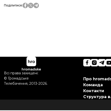
Поділитися
:
Всі права захищені:
©
Громадське
Про hromad
Телебачення
,
2013-2026.
Команда
Контакти
Структура в