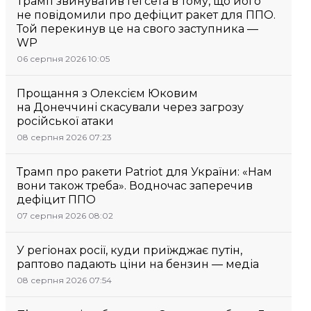
Трамп звинуватив Гегсета в тому, що його
не повідомили про дефіцит ракет для ППО.
Той перекинув це на свого заступника —
WP
06 серпня 2026 10:05
Прощання з Олексієм Юковим
на Донеччині скасували через загрозу
російської атаки
08 серпня 2026 07:23
Трамп про ракети Patriot для України: «Нам
вони також треба». Водночас заперечив
дефіцит ППО
07 серпня 2026 08:02
У регіонах росії, куди приїжджає путін,
раптово падають ціни на бензин — медіа
08 серпня 2026 07:54