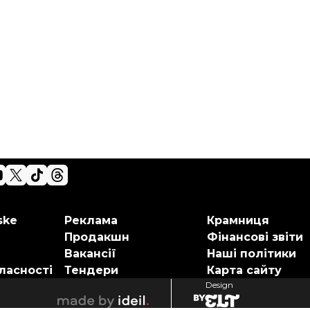
ske
Реклама
Крамниця
Продакшн
Фінансові звіти
Вакансії
Наші політики
ласності
Тендери
Карта сайту
Design
elt
ideil