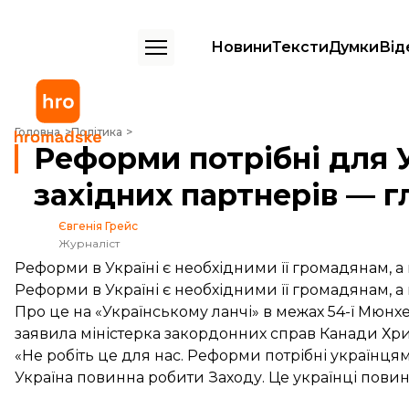
Новини
Тексти
Думки
Від
Реформи потрібні для України, а не для західних партнерів — глав
Головна
Політика
Реформи потрібні для У
західних партнерів — 
Євгенія Грейс
Журналіст
Реформи в Україні є необхідними її громадянам, а 
Реформи в Україні є необхідними її громадянам, а 
Про це на «Українському ланчі» в межах 54-ї Мюнх
заявила міністерка закордонних справ Канади Хри
«Не робіть це для нас. Реформи потрібні українцям, 
Україна повинна робити Заходу. Це українці повинн