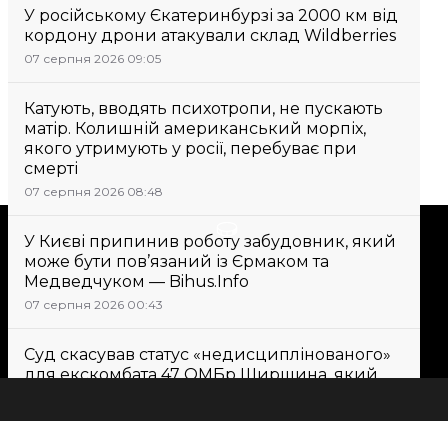
У російському Єкатеринбурзі за 2000 км від
кордону дрони атакували склад Wildberries
07 серпня 2026 09:05
Катують, вводять психотропи, не пускають
матір. Колишній американський морпіх,
якого утримують у росії, перебуває при
смерті
07 серпня 2026 08:48
Підтримати
У Києві припинив роботу забудовник, який
може бути пов’язаний із Єрмаком та
Медведчуком — Bihus.Info
Підтримай hromadske.
07 серпня 2026 00:43
Ми працюємо для тебе та
завдяки тобі. Будь нашим
Суд скасував статус «недисциплінованого»
другом
для екскомбата 47 ОМБр Ширшина, який
заявляв про втрати людей
07 серпня 2026 10:12
Всі новини