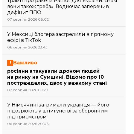
Трамп про ракети Patriot для України: «Нам
вони також треба». Водночас заперечив
дефіцит ППО
07 серпня 2026 08:02
У Мексиці блогера застрелили в прямому
ефірі в TikTok
06 серпня 2026 23:43
Важливо
росіяни атакували дроном людей
на ринку на Сумщині. Відомо про 10
постраждалих, двоє у важкому стані
07 серпня 2026 09:29
У Німеччині затримали українця — його
підозрюють у шпигунстві за оборонним
підприємством
06 серпня 2026 20:06