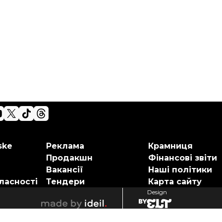
ske
Реклама
Крамниця
Продакшн
Фінансові звіти
Вакансії
Наші політики
ласності
Тендери
Карта сайту
Design
elt
ideil