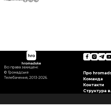
Всі права захищені:
©
Громадське
Про hromad
Телебачення
,
2013-2026.
Команда
Контакти
Структура в