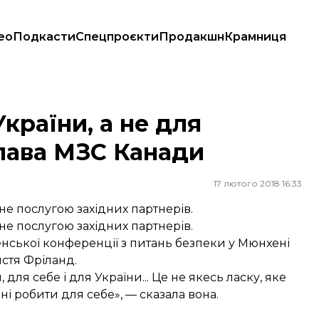
ео
Подкасти
Спецпроєкти
Продакшн
Крамниця
а МЗС Канади
країни, а не для
глава МЗС Канади
17 лютого 2018 16:33
не послугою західних партнерів.
не послугою західних партнерів.
енської конференції з питань безпеки у Мюнхені
стя Фріланд.
для себе і для України... Це не якесь ласку, яке
і робити для себе», — сказала вона.