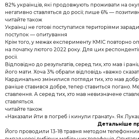
82% українців, які продовжують проживати на окупо
негативно ставляться до росії; лише 6% — позитив
читайте також
Українці не готові поступатися територіями зарад
поступок — опитування
Крім того, у межах експерименту КМІС повторно о
на початку лютого 2022 року. Для цих респонденті
росії.
Відповідно до результатів, серед тих, хто мав і р
його мати. Хоча 3% обрали відповідь «важко сказат
Кардинально змінилися погляди тих, хто мав добре
раніше ставився добре, тепер ставиться погано. 
ставлення. А серед тих, хто мав невизначене ставл
ставляться.
читайте також
«Наказали йти в погреб і кинули гранату». Як Лука
Детальніше п
Його проводили 13-18 травня методом телефонних 
випадкової вибірки мобільних телефонів. Опитали 2