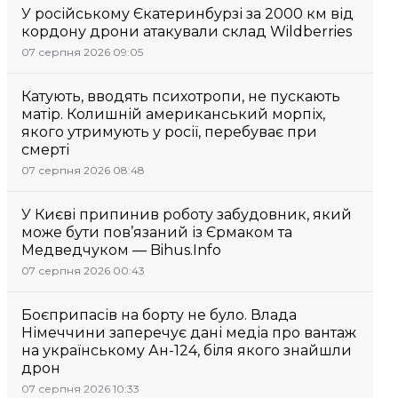
У російському Єкатеринбурзі за 2000 км від
кордону дрони атакували склад Wildberries
07 серпня 2026 09:05
Катують, вводять психотропи, не пускають
матір. Колишній американський морпіх,
якого утримують у росії, перебуває при
смерті
07 серпня 2026 08:48
У Києві припинив роботу забудовник, який
може бути пов’язаний із Єрмаком та
Медведчуком — Bihus.Info
07 серпня 2026 00:43
Боєприпасів на борту не було. Влада
Німеччини заперечує дані медіа про вантаж
на українському Ан-124, біля якого знайшли
дрон
07 серпня 2026 10:33