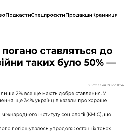
ео
Подкасти
Спецпроєкти
Продакшн
Крамниця
 війни таких було 50% — опитування
 погано ставляться до
війни таких було 50% —
26 травня 2022 11:54
ї, лише 2% все ще мають добре ставлення. У
ення, ще 34% українців казали про хороше
міжнародного інституту соціології (КМІС), що
упово погіршувалось упродовж останніх трьох