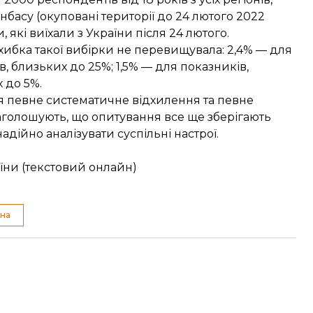
басу (окуповані території до 24 лютого 2022
які виїхали з України після 24 лютого.
ибка такої вибірки не перевищувала: 2,4% — для
в, близьких до 25%; 1,5% — для показників,
 до 5%.
я певне систематичне відхилення та певне
аголошують, що опитування все ще зберігають
дійно аналізувати суспільні настрої.
їни (текстовий онлайн)
йна