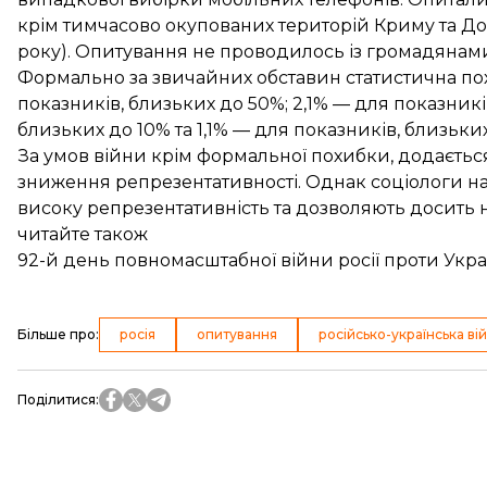
крім тимчасово окупованих територій Криму та Дон
року). Опитування не проводилось із громадянами, 
Формально за звичайних обставин статистична пох
показників, близьких до 50%; 2,1% — для показникі
близьких до 10% та 1,1% — для показників, близьких
За умов війни крім формальної похибки, додаєтьс
зниження репрезентативності. Однак соціологи н
високу репрезентативність та дозволяють досить на
читайте також
92-й день повномасштабної війни росії проти Укра
Більше про
:
росія
опитування
російсько-українська ві
Поділитися
: