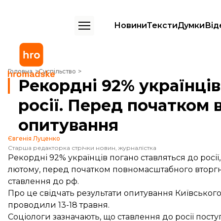
Новини
Тексти
Думки
Від
Рекордні 92% українців погано ставляться до росії. Перед початком
Головна
Суспільство
Рекордні 92% українців
росії. Перед початком 
опитування
Євгенія Луценко
Старша редакторка стрічки новин, журналістка
Рекордні 92% українців погано ставляться до росі
лютому, перед початком повномасштабного вторгн
ставлення до рф.
Про це
свідчать результати
опитування Київського 
проводили 13-18 травня.
Соціологи зазначають, що ставлення до росії пост