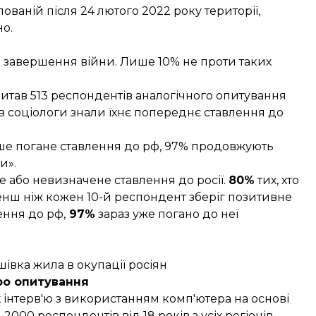
ваній після 24 лютого 2022 року території,
но.
и завершення війни. Лише 10% не проти таких
питав 513 респондентів аналогічного опитування
в соціологи знали їхнє попереднє ставлення до
аніше погане ставлення до рф, 97% продовжують
и».
 або невизначене ставлення до росії.
80%
тих, хто
Менш ніж кожен 10-й респондент зберіг позитивне
ення до рф,
97%
зараз уже погано до неї
шівка жила в окупації росіян
ро опитування
інтерв'ю з використанням комп'ютера на основі
000 респондентів від 18 років з усіх регіонів,