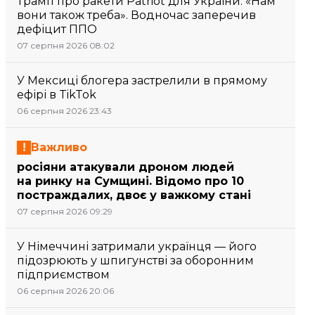
Трамп про ракети Patriot для України: «Нам
вони також треба». Водночас заперечив
дефіцит ППО
07 серпня 2026 08:02
У Мексиці блогера застрелили в прямому
ефірі в TikTok
06 серпня 2026 23:43
Важливо
росіяни атакували дроном людей
на ринку на Сумщині. Відомо про 10
постраждалих, двоє у важкому стані
07 серпня 2026 09:29
У Німеччині затримали українця — його
підозрюють у шпигунстві за оборонним
підприємством
06 серпня 2026 20:06