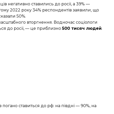
ців негативно ставились до росії, а 39% —
тому
2022 року 34% респондентів заявили, що
сказали 50%.
омасштабного вторгнення. Водночас соціологи
ься до росії, — це приблизно
500 тисяч людей
.
в погано ставиться до рф: на півдні — 90%, на