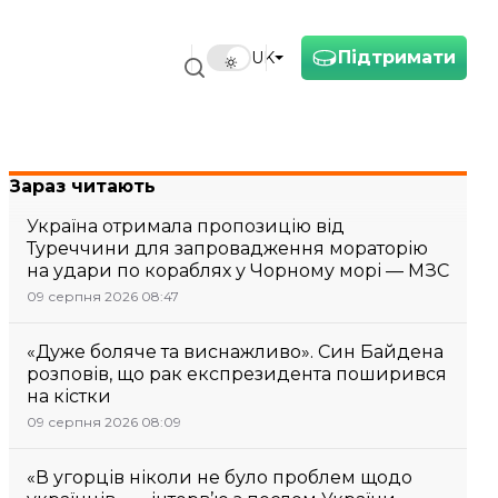
Підтримати
UK
Зараз читають
Україна отримала пропозицію від
Туреччини для запровадження мораторію
на удари по кораблях у Чорному морі — МЗС
09 серпня 2026 08:47
«Дуже боляче та виснажливо». Син Байдена
розповів, що рак експрезидента поширився
на кістки
09 серпня 2026 08:09
«В угорців ніколи не було проблем щодо