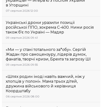
українців» — інтерв’ю з послом України
в Угорщині
07 серпня 2026 12:00
Українські дрони уразили позиції
російської ППО, зокрема С-400. Ними росія
також б'є по Україні — Мадяр
09 серпня 2026 09:41
«Ми — у стані тотального за*обу». Сергій
Жадан про самоцензуру, лідерів думок,
фанатів, творчі кризи, Брехта та загрозу ШІ
09 серпня 2026 09:55
«Шлях родин іноді навіть важчий, ніж у
хлопців у полоні». Мама трьох дітей,
дружина військового й керівниця
Коордштабу
06 серпня 2026 08:00