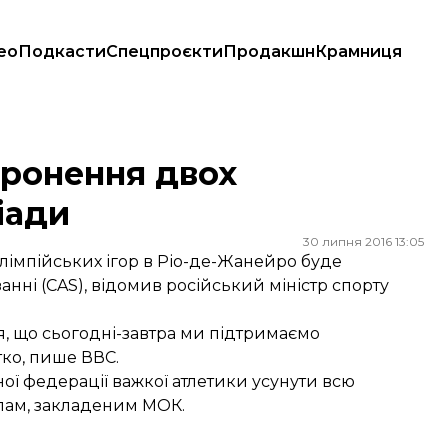
ео
Подкасти
Спецпроєкти
Продакшн
Крамниця
оронення двох
іади
30 липня 2016 13:05
лімпійських ігор в Ріо-де-Жанейро буде
нні (CAS), відомив російський міністр спорту
я, що сьогодні-завтра ми підтримаємо
тко,
пише
ВВС.
ої федерації важкої атлетики усунути всю
ипам, закладеним МОК.