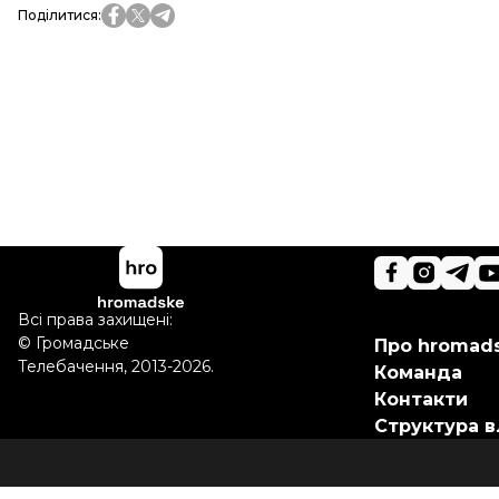
Поділитися
:
Всі права захищені:
©
Громадське
Про hromad
Телебачення
,
2013-2026.
Команда
Контакти
Структура в