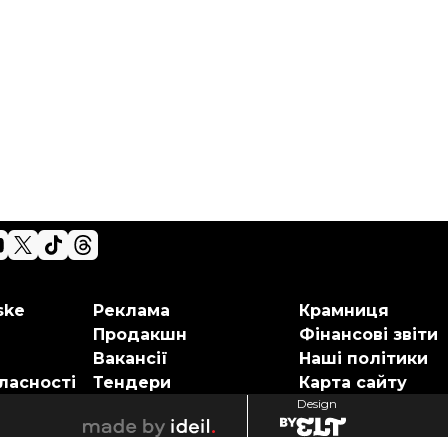
ske
Реклама
Крамниця
Продакшн
Фінансові звіти
Вакансії
Наші політики
ласності
Тендери
Карта сайту
Design
elt
ideil