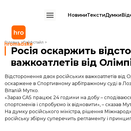
Новини
Тексти
Думки
Від
Росія оскаржить відсторонення двох важкоатлетів від Олімпіади
Головна
Лайфстайл
Росія оскаржить відст
важкоатлетів від Олімп
Відсторонення двох російських важкоатлетів від О
оскаржене в Спортивному арбітражному суді в Лоза
Віталій Мутко.
«Зараз CAS працює 24 години на добу – сподіваюс
спортсменів і спробуємо їх відновити», – сказав Му
На думку російського міністра, рішення Міжнародн
російську збірну суперечить регламенту і принц