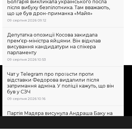
Болгарія викликала українського посла
після вибуху безпілотника. Там вважають,
що це був дрон-приманка «Майя»
09 серпня 2026 09:12
Депутатка опозиції Косова закидала
прем'єр-міністра яйцями. Він відклав
висування кандидатури на спікера
парламенту
09 серпня 2026 10:53
Підтримати
Чат у Telegram про протести проти
відставки Федорова видалили після
затримання адміна. У поліції кажуть, що він
Підтримай hromadske.
був у СЗЧ
Ми працюємо для тебе та
09 серпня 2026 10:16
завдяки тобі. Будь нашим
другом
Партія Мадяра висунула Андраша Баку на
посаду президента Угорщини. Він був
колишнім головою Верховного суду
09 серпня 2026 11:30