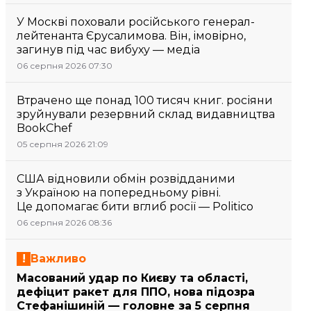
У Москві поховали російського генерал-
лейтенанта Єрусалимова. Він, імовірно,
загинув під час вибуху — медіа
06 серпня 2026 07:30
Втрачено ще понад 100 тисяч книг. росіяни
зруйнували резервний склад видавництва
BookChef
05 серпня 2026 21:09
США відновили обмін розвідданими
з Україною на попередньому рівні.
Це допомагає бити вглиб росії — Politico
06 серпня 2026 08:36
Важливо
Масований удар по Києву та області,
дефіцит ракет для ППО, нова підозра
Стефанішиній — головне за 5 серпня