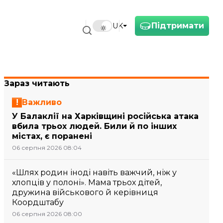
Підтримати
UK
Зараз читають
Важливо
У Балаклії на Харківщині російська атака
вбила трьох людей. Били й по інших
містах, є поранені
06 серпня 2026 08:04
«Шлях родин іноді навіть важчий, ніж у
хлопців у полоні». Мама трьох дітей,
дружина військового й керівниця
Коордштабу
06 серпня 2026 08:00