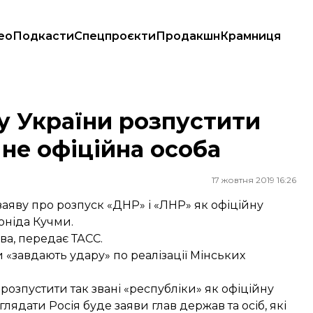
ео
Подкасти
Спецпроєкти
Продакшн
Крамниця
 не офіційна особа
гу України розпустити
 не офіційна особа
17 жовтня 2019 16:26
аяву про розпуск «ДНР» і «ЛНР» як офіційну
оніда Кучми.
ва,
передає
ТАСС.
 «завдають удару» по реалізації Мінських
розпустити так звані «республіки» як офіційну
глядати Росія буде заяви глав держав та осіб, які