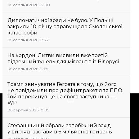
05 серпня 2026 22:00
Дипломатичної зради не було. У Польщі
закрили 10-річну справу щодо Смоленської
катастрофи
05 серпня 2026 23:22
На кордоні Литви виявили вже третій
підземний тунель для мігрантів із Білорусі
05 серпня 2026 22:55
Трамп звинуватив Гегсета в тому, що його
не повідомили про дефіцит ракет для ППО.
Той перекинув це на свого заступника —
Підтримати
WP
06 серпня 2026 10:05
Підтримай hromadske.
Стефанішиній обрали запобіжний захід
Ми працюємо для тебе та
у вигляді застави в 6 мільйонів гривень
завдяки тобі. Будь нашим
06 серпня 2026 09:43