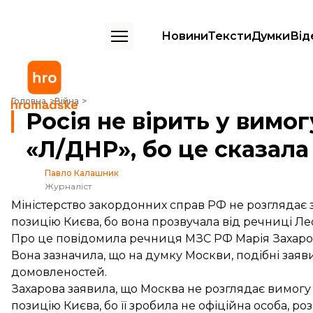
Новини
Тексти
Думки
Від
Росія не вірить у вимогу України розпустити «Л/ДНР», бо це сказала
Головна
Війна
Росія не вірить у вимо
«Л/ДНР», бо це сказала
Павло Калашник
Журналіст
Міністерство закордонних справ РФ не розглядає з
позицію Києва, бо вона прозвучала від речниці Ле
Про це повідомила речниця МЗС РФ Марія Захаро
Вона зазначила, що на думку Москви, подібні заяви
домовленостей.
Захарова заявила, що Москва не розглядає вимогу 
позицію Києва, бо її зробила не офіційна особа, роз