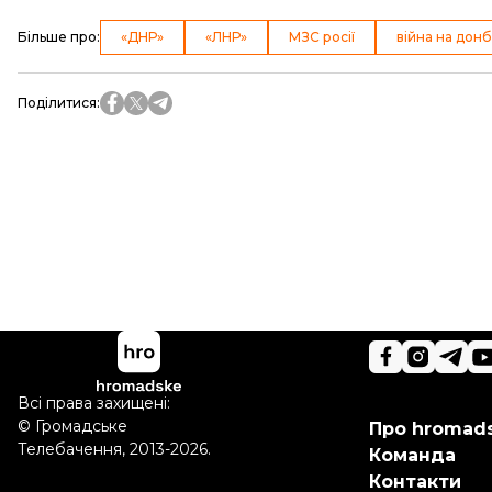
Більше про
:
«ДНР»
«ЛНР»
МЗС росії
війна на донб
Поділитися
:
Всі права захищені:
©
Громадське
Про hromad
Телебачення
,
2013-2026.
Команда
Контакти