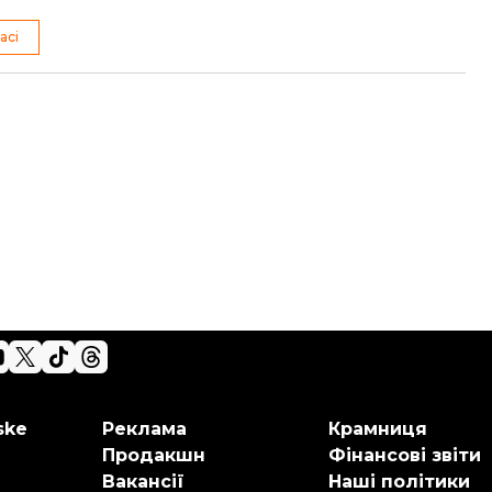
асі
ske
Реклама
Крамниця
Продакшн
Фінансові звіти
Вакансії
Наші політики