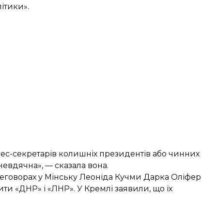
ітики».
прес-секретарів колишніх президентів або чинних
невдячна», — сказала вона.
еговорах у Мінську Леоніда Кучми Дарка Оліфер
ити «ДНР» і «ЛНР»
. У Кремлі заявили, що їх