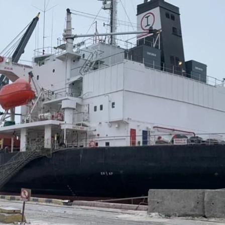
Балкер New Faith в порту України, 16 січня 2023 року
іністерство інфраструктури&nbsp;
зник заходу нових суден під завантаження в межах 
ретій місяць поспіль саботує інспекцію суден у Босфорі
країни.
спортували 1,1 мільйона тонн української агропродукц
сяг експорту через порти Великої Одеси збільшився н
таження продовжує знижуватися.
орти прийняли тільки 16 суден, позаминулого — 25. Ц
сіяни цілеспрямовано саботують проведення інспекці
и»
.