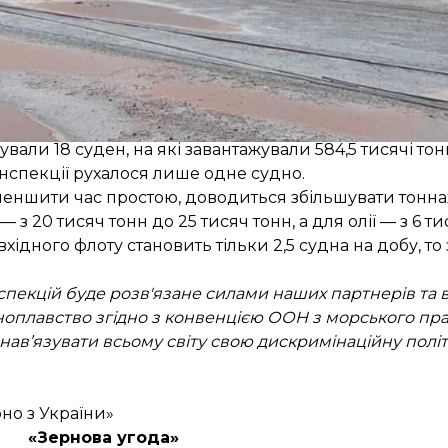
о координаційного центру очікували 145 суден, з яки
вали 18 суден, на які завантажували 584,5 тисячі то
нспекції рухалося лише одне судно.
зменшити час простою, доводиться збільшувати тоннаж
— з 20 тисяч тонн до 25 тисяч тонн, а для олії — з 6 т
вхідного флоту становить тільки 2,5 судна на добу, т
пекцій буде розв'язане силами наших партнерів та в
дноплавство згідно з конвенцією ООН з морського прав
 нав’язувати всьому світу свою дискримінаційну полі
но з України»
«Зернова угода»