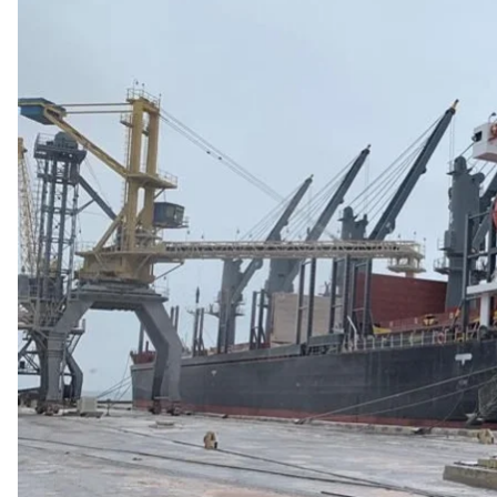
Ілюстративне фото. 
М
В українських портах продовжує знижуватися пока
ініціативи». Це пов'язано із діями росії, яка вже т
Про це
повідомило
Міністерство інфраструктури У
За минулий тиждень, з 6 по 12 лютого, 25 суден ек
Азії та Європи. Порівняно з попереднім тижнем об
Водночас показник заходу нових суден під заван
За даними Міністерства, минулого тижня одеські п
російської сторони: вже третій місяць поспіль ро
«необґрунтованими, а іноді абсурдними приводам