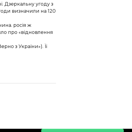
. Дзеркальну угоду з
годи визначили на 120
ина. росія ж
мило про «відновлення
Зерно з України»). Її