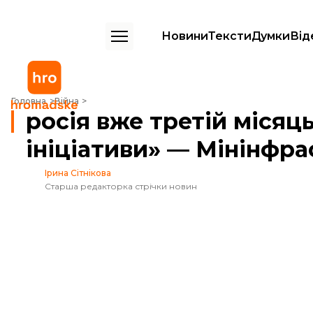
Новини
Тексти
Думки
Від
росія вже третій місяць саботує інспекції суден «зернової ініціати
Головна
Війна
росія вже третій місяць
ініціативи» — Мінінфр
Ірина Сітнікова
Старша редакторка стрічки новин