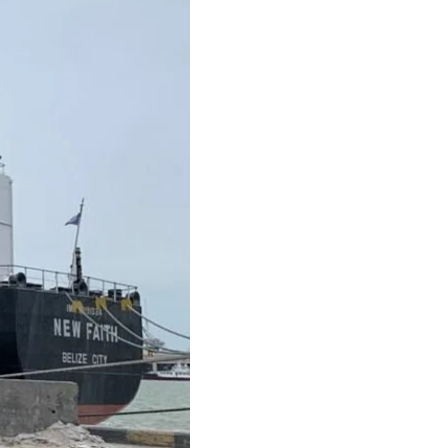
роботи «зернової
.
ії до країн Африки,
а 152 тисячі тонн.
е пов'язано із діями
й під різними