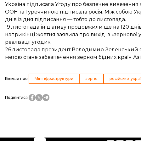
Україна
підписала
Угоду про безпечне вивезення з
ООН та Туреччиною підписала росія. Між собою Ук
днів із дня підписання — тобто до листопада.
19 листопада ініціативу
продовжили ще на 120 дні
наприкінці жовтня заявила про вихід із «зернової
реалізації угоди».
26 листопада президент Володимир Зеленський 
метою стане забезпечення зерном бідних країн Азі
Більше про
:
Мінінфраструктури
зерно
російсько-украї
Поділитися
: