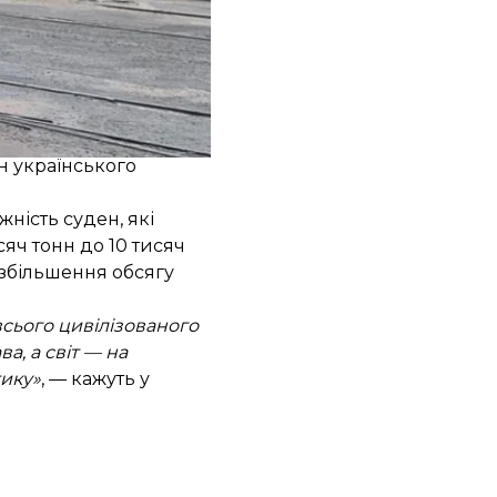
х 122 — прямують до
нн українського
ність суден, які
исяч тонн до 10 тисяч
о збільшення обсягу
сього цивілізованого
а, а світ — на
тику»
, — кажуть у