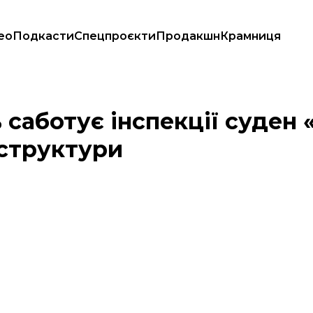
ео
Подкасти
Спецпроєкти
Продакшн
Крамниця
ви» — Мінінфраструктури
 саботує інспекції суден 
аструктури