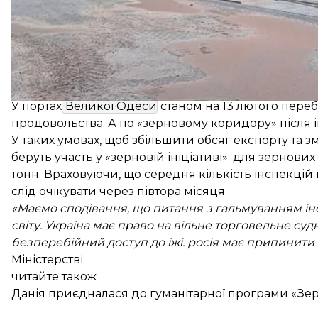
Станом на 12 лютого в черзі на інспекцію Спільног
українських портів по агропродукцію.
У портах
Великої Одеси
станом на 13 лютого перебу
продовольства. А по «зерновому коридору» після і
У таких умовах, щоб збільшити обсяг експорту та 
беруть участь у «зерновій ініціативі»: для зернових 
тонн. Враховуючи, що середня кількість інспекцій 
слід очікувати через півтора місяця.
«Маємо сподівання, що питання з гальмуванням інс
світу. Україна має право на вільне торговельне су
безперебійний доступ до їжі. росія має припинити
Міністерстві.
читайте також
Данія приєдналася до гуманітарної програми «Зер