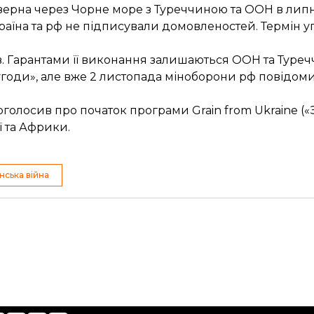
ерна через Чорне море з Туреччиною та ООН в липні
раїна та рф не підписували домовленостей. Термін у
в
. Гарантами її виконання залишаються ООН та Туречч
 угоди», але вже 2 листопада міноборони рф повідо
оголосив про початок програми
Grain from Ukraine
(«
ї та Африки.
нська війна