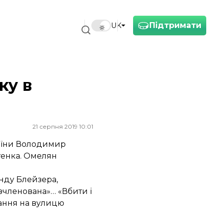
Підтримати
UK
ку в
21 серпня 2019 10:01
країни Володимир
тенка. Омелян
онду Блейзера,
зчленована»… «Вбити і
дання на вулицю