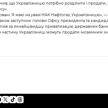
ачив
, що Укрзалізницю потрібно розділити і продати
су».
овані. Я маю на увазі НАК Нафтогаз, Укрзалізницю», —
акож заступник голови Офісу президента та кандида
ступив за якнайшвидшу
приватизацію державних банк
о частину Укрзалізниці можуть
продати іноземним ін