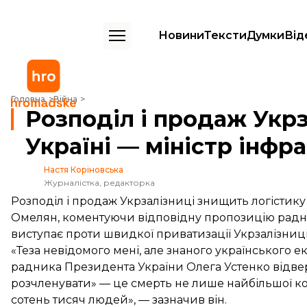
Новини
Тексти
Думки
Від
Розподіл і продаж Укрзалізниці знищить логістику в Україні — міні
Головна
Війна
Розподіл і продаж Укрз
Україні — міністр інфр
Настя Коріновська
Журналістка, редакторка
Розподіл і продаж Укрзалізниці знищить логістику
Омелян, коментуючи відповідну пропозицію радн
виступає проти швидкої приватизації Укрзалізниці
«Теза невідомого мені, але знаного українського 
радника Президента України Олега Устенко відвер
розчленувати» — це смерть не лише найбільшої ком
сотень тисяч людей», — зазначив він.