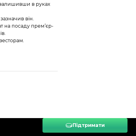
, залишивши в руках
 зазначив він.
т на посаду прем’єр-
ів
.
весторам
.
Підтримати