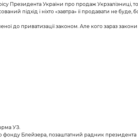
ісу Президента України про продаж Укрзалізниці, то
аний підхід і ніхто «завтра» її продавати не буде, бо
ороненої до приватизації законом. Але кого зараз зако
рма УЗ.
 фонду Блейзера, позаштатний радник президент