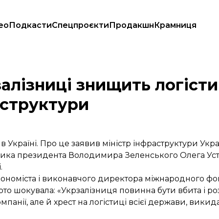
ео
Подкасти
Спецпроєкти
Продакшн
Крамниця
стр інфраструктури
алізниці знищить логісти
аструктури
 в Україні. Про це заявив міністр інфраструктури У
ика президента Володимира Зеленського Олега Ус
.
економіста і виконавчого директора міжнародного ф
то шокувала: «Укрзалізниця повинна бути вбита і ро
панії, але й хрест на логістиці всієї держави, вики