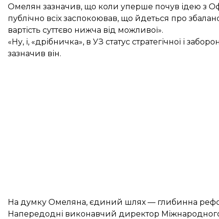
Омелян зазначив, що коли уперше почув ідею з Оф
публічно всіх заспокоював, що йдеться про збалансов
вартість суттєво нижча від можливої».
«Ну, і, «дрібничка», в УЗ статус стратегічної і заб
зазначив він.
На думку Омеляна, єдиний шлях — глибинна рефо
Напередодні виконавчий директор Міжнародного