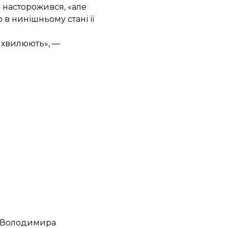
 насторожився, «але
 в нинішньому стані її
ни хвилюють», —
а Володимира