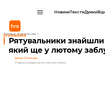
Новини
Тексти
Думки
Від
Рятувальники знайшли тіло туриста з Києва, який ще у лютому забл
Головна
Суспільство
Рятувальники знайшли т
який ще у лютому забл
Ірина Сітнікова
Старша редакторка стрічки новин