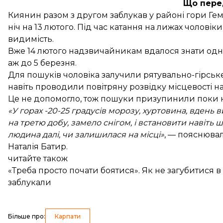
Що пере
Киянин разом з другом заблукав у районі гори Гем
ніч на 13 лютого. Під час катання на лижах чолові
видимість.
Вже 14 лютого надзвичайникам вдалося знати одно
аж до 5 березня.
Для пошуків чоловіка залучили рятувально-гірськ
навіть проводили повітряну розвідку місцевості на
Це не допомогло, тож пошуки призупинили поки не
«У горах -20-25 градусів морозу, хуртовина, вдень в
на третю добу, замело снігом, і встановити навіт
людина далі, чи залишилася на місці»
, —
пояснюва
Наталія Батир.
читайте також
«Треба просто почати боятися». Як не загубитися в
заблукали
Більше про
:
Карпати