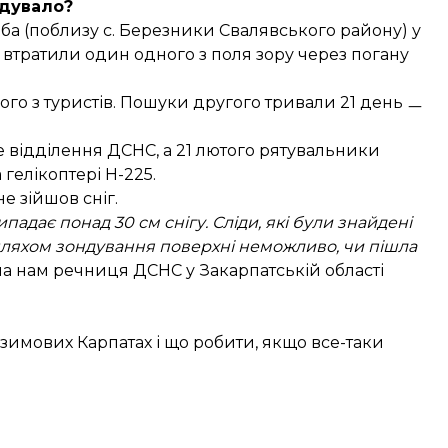
дувало?
ба (поблизу с. Березники Свалявського району) у
ки втратили один одного з поля зору через погану
го з туристів. Пошуки другого тривали 21 день ㅡ
е відділення ДСНС, а 21 лютого рятувальники
 гелікоптері Н-225.
 зійшов сніг.
ипадає понад 30 см снігу. Сліди, які були знайдені
ь шляхом зондування поверхні неможливо, чи пішла
ла
нам речниця ДСНС у Закарпатській області
 зимових Карпатах і що робити, якщо все-таки