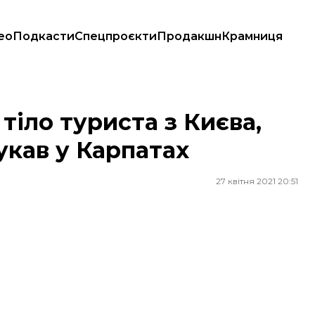
ео
Подкасти
Спецпроєкти
Продакшн
Крамниця
укав у Карпатах
іло туриста з Києва,
укав у Карпатах
27 квітня 2021 20:51