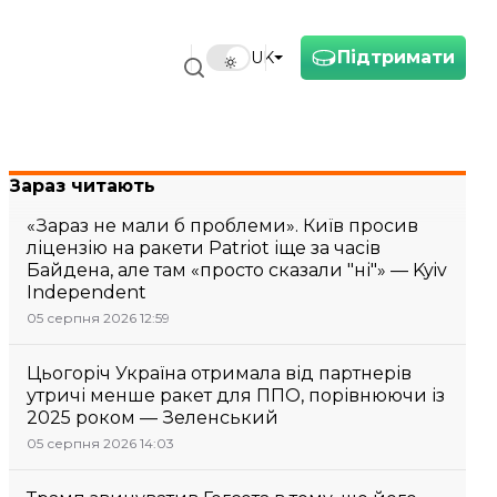
Підтримати
UK
Зараз читають
«Зараз не мали б проблеми». Київ просив
ліцензію на ракети Patriot іще за часів
Байдена, але там «просто сказали "ні"» — Kyiv
Independent
05 серпня 2026 12:59
Цьогоріч Україна отримала від партнерів
утричі менше ракет для ППО, порівнюючи із
2025 роком — Зеленський
05 серпня 2026 14:03