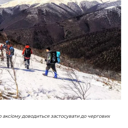
ідніжжя гори Жид-Магура. До пошуків чоловіка 27
хніки від гірських пошуково-рятувальних відділень
й, тіло загиблого туриста транспортують до села
ю аксіому доводиться застосувати до чергових