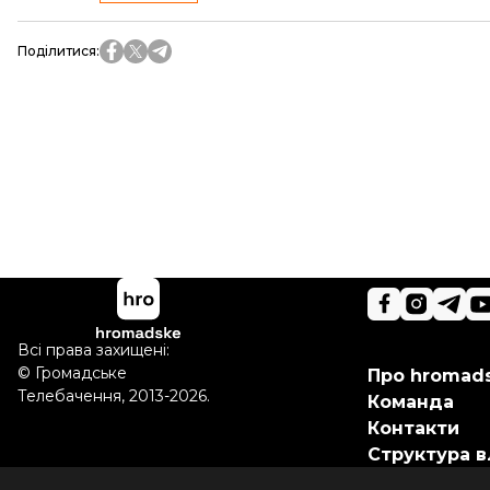
Поділитися
:
Всі права захищені:
©
Громадське
Про hromad
Телебачення
,
2013-2026.
Команда
Контакти
Структура в