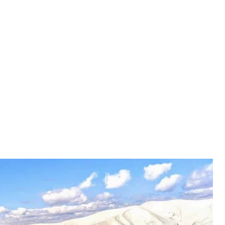
НС
аблукав у Карпатах. Чоловіка шукали з 14 лютого, а
відділення надзвичайників та спецтехніку.
йшов сніг.
йних ситуацій.