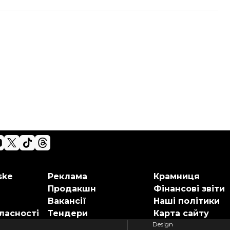
ske
Реклама
Крамниця
Продакшн
Фінансові звіти
Вакансії
Наші політики
ласності
Тендери
Карта сайту
Design