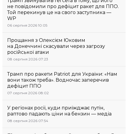
Трамп звинуватив Гегсета в тому, що його
не повідомили про дефіцит ракет для ППО.
Той перекинув це на свого заступника —
WP
06 серпня 2026 10:05
Прощання з Олексієм Юковим
на Донеччині скасували через загрозу
російської атаки
08 серпня 2026 07:23
Трамп про ракети Patriot для України: «Нам
вони також треба». Водночас заперечив
дефіцит ППО
07 серпня 2026 08:02
У регіонах росії, куди приїжджає путін,
раптово падають ціни на бензин — медіа
08 серпня 2026 07:54