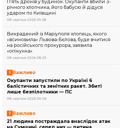
П’ять дронів у будинок. Окупанти вбили 3-
річного хлопчика, його бабусю й дідуся
ударом по Київщині
08 серпня 2026 09:28
Викрадений із Маріуполя хлопець, якого
«всиновила» Львова-Бєлова, буде вчитися
на російського прокурора, заявила
«опікунка»
08 серпня 2026 08:23
Важливо
Окупанти запустили по Україні 6
балістичних та зенітних ракет. Збиті
лише безпілотники — ПС
08 серпня 2026 09:06
Важливо
21 людина постраждала внаслідок атак
на Сумщині, серед них — дитина