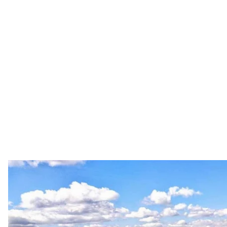
ДС
Рятувальники знайшли тіло туриста з Києва, який з
для його порятунку залучали рятувально—гірське 
Врешті, тіло чоловіка вдалося знайти лише коли зі
Про це
повідомили
у Державній службі з надзвича