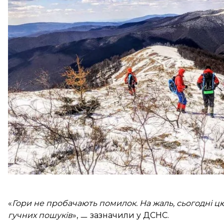
Тіло чоловіка знайшли в ущелині біля потічка у п
квітня залучили 10 рятувальників та 2 одиниці те
Ужгорода та Мукачева.
Тепер, після проведення першочергових слідчих ді
Березники.
«
Гори не пробачають помилок. На жаль, сьогодні ц
гучних пошуків
», ㅡ зазначили у ДСНС.