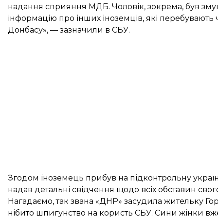
надання сприяння МДБ. Чоловік, зокрема, був зм
інформацію про інших іноземців, які перебувають 
Донбасу», — зазначили в СБУ.
Згодом іноземець прибув на підконтрольну українс
надав детальні свідчення щодо всіх обставин свог
Нагадаємо, так звана «ДНР»
засудила жительку Го
нібито шпигунство на користь СБУ. Сини жінки вже