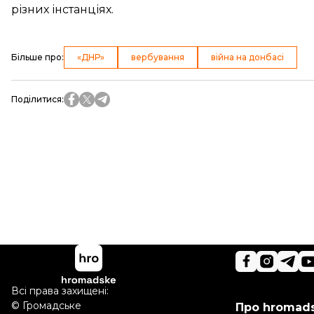
різних інстанціях.
Більше про
:
«ДНР»
вербування
війна на донбасі
Поділитися
:
Всі права захищені:
©
Громадське
Про hromad