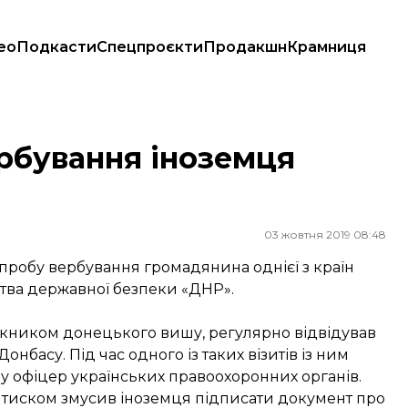
ео
Подкасти
Спецпроєкти
Продакшн
Крамниця
рбування іноземця
03 жовтня 2019 08:48
пробу вербування громадянина однієї з країн
рства державної безпеки «ДНР».
ускником донецького вишу, регулярно відвідував
онбасу. Під час одного із таких візитів із ним
у офіцер українських правоохоронних органів.
д тиском змусив іноземця підписати документ про