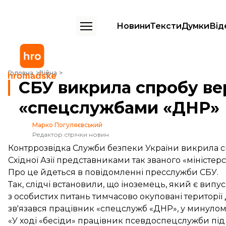
Новини
Тексти
Думки
Від
СБУ викрила спробу вербування іноземця «спецслужбами «ДНР»
Головна
Війна
СБУ викрила спробу ве
«спецслужбами «ДНР»
Марко Погуляєвський
Редактор стрічки новин
Контррозвідка Служби безпеки України викрила с
Східної Азії представниками так званого «міністе
Про це
йдеться
в повідомленні пресслужби СБУ.
Так, слідчі встановили, що іноземець, який є вип
з особистих питань тимчасово окуповані території Д
зв'язався працівник «спецслужб «ДНР», у минулом
«У ході «бесіди» працівник псевдоспецслужби пі