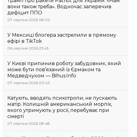
Трамп про ракети Patriot для України: «Нам
вони також треба». Водночас заперечив
дефіцит ППО
07 серпня 2026 08:02
У Мексиці блогера застрелили в прямому
ефірі в TikTok
06 серпня 2026 23:43
У Києві припинив роботу забудовник, який
може бути пов’язаний із Єрмаком та
Медведчуком — Bihus.Info
07 серпня 2026 00:43
Катують, вводять психотропи, не пускають
матір. Колишній американський морпіх,
якого утримують у росії, перебуває при
смерті
07 серпня 2026 08:48