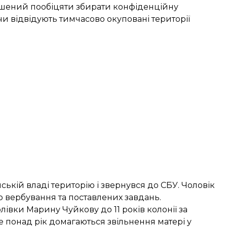
ушений пообіцяти збирати конфіденційну
чи відвідують тимчасово окуповані території
ькій владі територію і звернувся до СБУ. Чоловік
о вербування та поставлених завдань.
рлівки
Марину Чуйкову до 11 років колонії за
 понад рік домагаються звільнення матері у