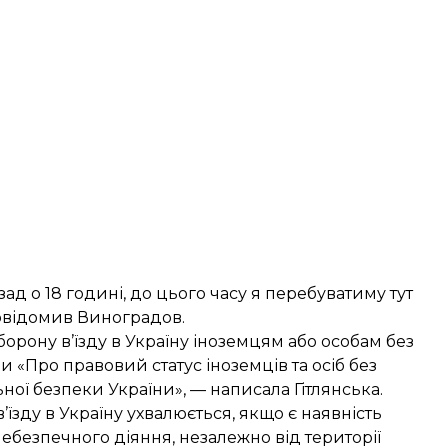
зад о 18 годині, до цього часу я перебуватиму тут
повідомив Виноградов.
орону в’їзду в Україну іноземцям або особам без
и «Про правовий статус іноземців та осіб без
ної безпеки України», — написала Гітлянська.
їзду в Україну ухвалюється, якщо є наявність
ебезпечного діяння, незалежно від території