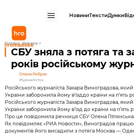
Новини
Тексти
Думки
Від
СБУ зняла з потяга та заборонила в'їзд на 5 років російському журн
Головна
Україна
СБУ зняла з потяга та з
років російському жур
Олена Ребрик
Журналістка
Російського журналіста Захара Виноградова, який 
України заборонила йому в'їзддо країни на п'ять ро
Російського журналіста Захара Виноградова, який ї
України заборонила йому в’їзд до країни на п’ять р
Про це
повідомила
речниця СБУ Олена Гітлянська
Як
повідомляє
«РИА Новости», Виноградов працює 
документів його висадили з потяга Москва — Одес