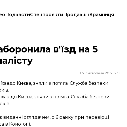
ео
Подкасти
Спецпроєкти
Продакшн
Крамниця
алісту
аборонила в'їзд на 5
налісту
07 листопада 2017 12:51
їхавдо Києва, зняли з потяга. Служба безпеки
ків.
хав до Києва, зняли з потяга. Служба безпеки
оків.
.
виданні оглядачем, о 6 ранку при перевірці
а в Конотопі.