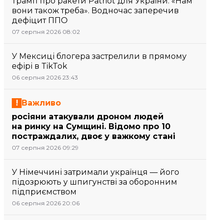
Трамп про ракети Patriot для України: «Нам
вони також треба». Водночас заперечив
дефіцит ППО
07 серпня 2026 08:02
У Мексиці блогера застрелили в прямому
ефірі в TikTok
06 серпня 2026 23:43
Важливо
росіяни атакували дроном людей
на ринку на Сумщині. Відомо про 10
постраждалих, двоє у важкому стані
07 серпня 2026 09:29
У Німеччині затримали українця — його
підозрюють у шпигунстві за оборонним
підприємством
06 серпня 2026 20:06