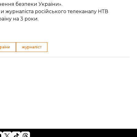
чення безпеки України».
и журналіста російського
телеканалу НТВ
аїну на 3 роки.
раїни
журналіст