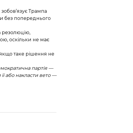
 зобов’язує Трампа
ни без попереднього
а резолюцію
,
ю, оскільки не має
якщо таке рішення не
Демократична партія —
її або накласти вето —