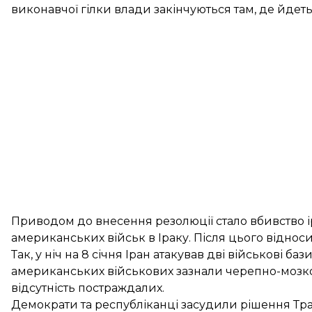
виконавчої гілки влади закінчуються там, де йдеть
Приводом до внесення резолюції стало вбивство ір
американських військ в Іраку. Після цього віднос
Так, у ніч на 8 січня Іран
атакував дві військові ба
американських військових зазнали черепно-мозк
відсутність постраждалих
.
Демократи та республіканці засудили рішення Тра