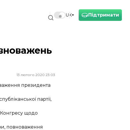
Підтримати
UK
овноважень
13 лютого 2020 23:03
оваження президента
публіканської партії,
а Конгресу щодо
ози, повноваження