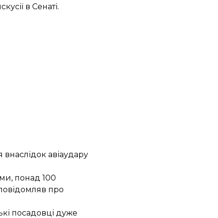
усії в Сенаті.
я внаслідок авіаудару
ими,
понад 100
повідомляв про
ькі посадовці дуже