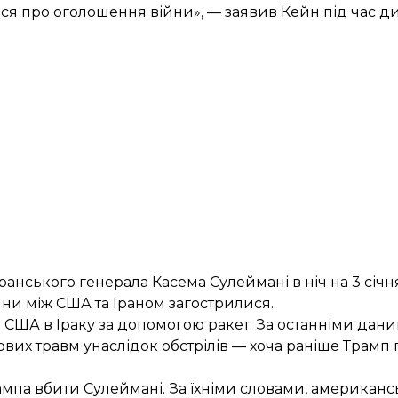
ся про оголошення війни», — заявив Кейн під час диск
анського генерала Касема Сулеймані в ніч на 3 січн
ини між США та Іраном загострилися.
зи США в Іраку за допомогою ракет
. За останніми дан
ових травм
унаслідок обстрілів — хоча раніше Трамп
мпа вбити Сулеймані. За їхніми словами, американс