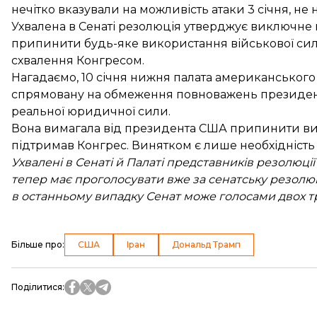
нечітко вказували на можливість атаки 3 січня, н
Ухвалена в Сенаті резолюція утверджує виключне п
припинити будь-яке використання військової сили
схвалення Конгресом.
Нагадаємо, 10 січня нижня палата американського
спрямовану на обмеження повноважень президента
реальної юридичної сили.
Вона вимагала від президента США припинити вико
підтримав Конгрес. Винятком є лише необхідність 
Ухвалені в Сенаті й Палаті представників резолюці
тепер має проголосувати вже за сенатську резолюц
в останньому випадку Сенат може голосами двох тр
Більше про
:
США
Іран
Дональд Трамп
Поділитися
: