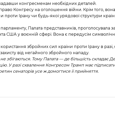
е надавши конгресменам необхідних деталей.
раво Конгресу на оголошення війни. Крім того, вона
 проти Ірану чи будь-якої урядової структури краї
 парламенту, Палата представників,
проголосувала з
 США у воєнній сфері. Вона є передусім символічно
ристання збройних сил країни проти Ірану в разі, 
захисту від негайного збройного нападу.
ї не збігаються. Тому Палата — де більшість складає 
ію. У разі схвалення Конгресом Трамп має підписати 
етин сенаторів усе ж домогтися її прийняття.