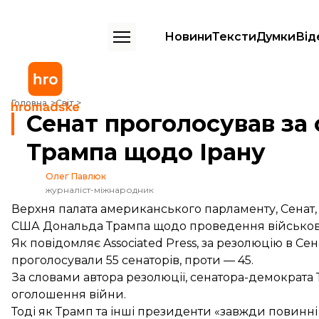
Новини
Тексти
Думки
Від
Сенат проголосував за обмеження військових повноважень Трампа
Головна
Світ
Сенат проголосував за
Трампа щодо Ірану
Олег Павлюк
журналіст-міжнародник
Верхня палата американського парламенту, Сенат
США Дональда Трампа щодо проведення військови
Як повідомляє Associated Press, за резолюцію в Сен
проголосували 55 сенаторів, проти — 45.
За словами автора резолюції, сенатора-демократа
оголошення війни.
Тоді як Трамп та інші президенти «завжди повинн