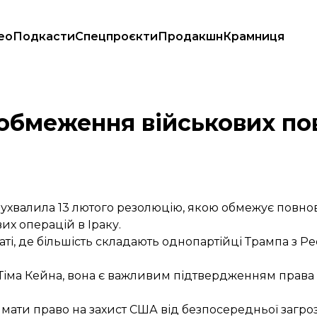
ео
Подкасти
Спецпроєкти
Продакшн
Крамниця
 щодо Ірану
 обмеження військових п
, ухвалила 13 лютого резолюцію, якою обмежує повн
х операцій в Іраку.
аті, де більшість складають однопартійці Трампа з Рес
 Тіма Кейна, вона є важливим підтвердженням прав
і мати право на захист США від безпосередньої загр