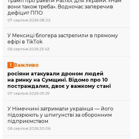
Трамп про ракети Patriot для України: «Нам
вони також треба». Водночас заперечив
дефіцит ППО
07 серпня 2026 08:02
У Мексиці блогера застрелили в прямому
ефірі в TikTok
06 серпня 2026 23:43
Важливо
росіяни атакували дроном людей
на ринку на Сумщині. Відомо про 10
постраждалих, двоє у важкому стані
07 серпня 2026 09:29
У Німеччині затримали українця — його
підозрюють у шпигунстві за оборонним
підприємством
06 серпня 2026 20:06