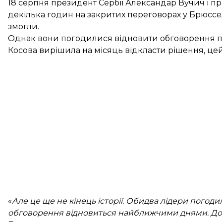
18 серпня президент Сербії Александар Вучич і пр
декілька годин на закритих переговорах у Брюссел
змогли.
Однак вони погодилися відновити обговорення пе
Косова вирішила на місяць відкласти рішення, цей
«
Але це ще не кінець історії. Обидва лідери погод
обговорення відновиться найближчими днями. До 1