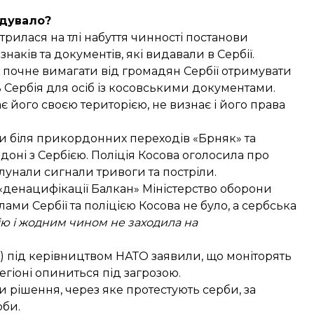
дувало?
стрилася
на тлі набуття чинності постанови
аків та документів, які видавали в Сербії.
ю почне вимагати від громадян Сербії отримувати
 Сербія для осіб із косовськими документами.
ає його своєю територією, не визнає і його права
ги біля прикордонних переходів «Брняк» та
доні з Сербією. Поліція Косова оголосила про
лунали сигнали тривоги та постріли.
«
денацифікації Балкан
» Міністерство оборони
ми Сербії та поліцією Косова не було, а сербська
ію і жодним чином не заходила на
R) під керівництвом НАТО
заявили
, що моніторять
регіоні опиниться під загрозою.
и рішення, через яке протестують серби, за
оби.