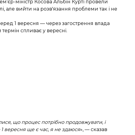
ем’єр-міністр Косова Альбін Курті провели
і, але вийти на розв'язання проблеми так і не
ред 1 вересня — через загострення влада
 термін спливає у вересні.
илися, що процес потрібно продовжувати, і
 вересня ще є час, я не здаюся
», — сказав