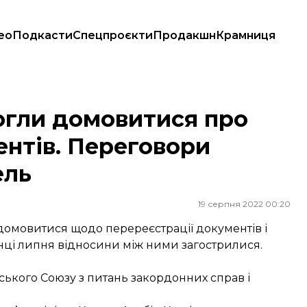
ео
Подкасти
Спецпроєкти
Продакшн
Крамниця
ментів. Переговори продовжуються — Борель
могли домовитися про
нтів. Переговори
ель
19 серпня 2022 00:20
 домовитися щодо перереєстрації документів і
нці липня відносини між ними загострилися.
кого Союзу з питань закордонних справ і