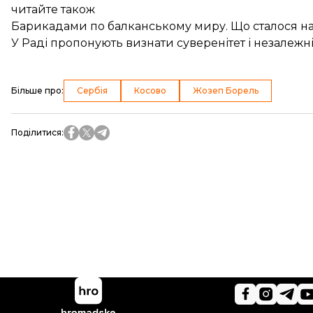
читайте також
Барикадами по балканському миру. Що сталося на 
У Раді пропонують визнати суверенітет і незалежн
Більше про
:
Сербія
Косово
Жозеп Борель
Поділитися
: