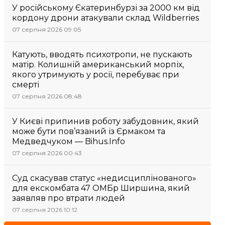
У російському Єкатеринбурзі за 2000 км від
кордону дрони атакували склад Wildberries
07 серпня 2026 09:05
Катують, вводять психотропи, не пускають
матір. Колишній американський морпіх,
якого утримують у росії, перебуває при
смерті
07 серпня 2026 08:48
У Києві припинив роботу забудовник, який
може бути пов’язаний із Єрмаком та
Медведчуком — Bihus.Info
07 серпня 2026 00:43
Суд скасував статус «недисциплінованого»
для екскомбата 47 ОМБр Ширшина, який
заявляв про втрати людей
07 серпня 2026 10:12