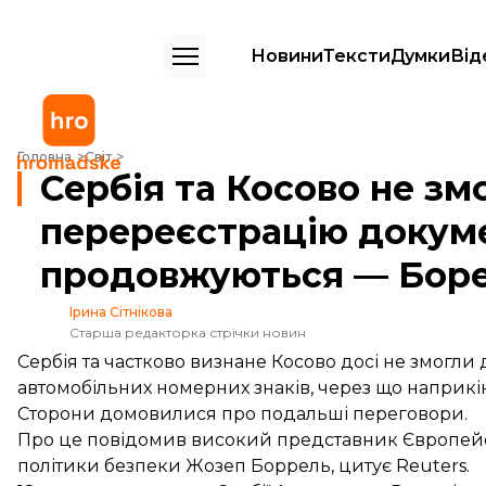
Новини
Тексти
Думки
Від
Сербія та Косово не змогли домовитися про перереєстрацію доку
Головна
Світ
Сербія та Косово не з
перереєстрацію докуме
продовжуються — Бор
Ірина Сітнікова
Старша редакторка стрічки новин
Сербія та частково визнане Косово досі не змогли
автомобільних номерних знаків, через що наприкі
Сторони домовилися про подальші переговори.
Про це
повідомив
високий представник Європейсь
політики безпеки Жозеп Боррель, цитує Reuters.