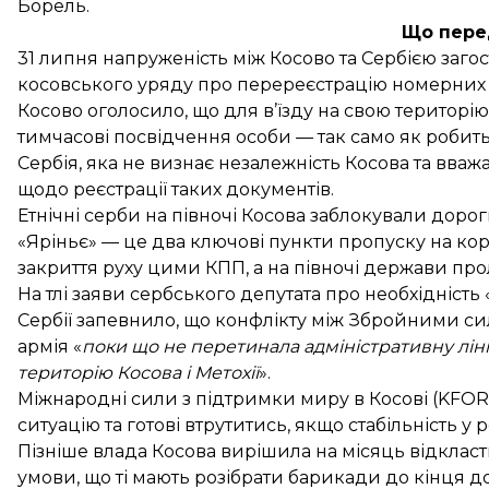
Борель.
Що пере
31 липня напруженість між Косово та Сербією
заго
косовського уряду про перереєстрацію номерних зн
Косово оголосило, що для в’їзду на свою територі
тимчасові посвідчення особи — так само як робить
Сербія, яка не визнає незалежність Косова та вваж
щодо реєстрації таких документів.
Етнічні серби на півночі Косова заблокували доро
«Яріньє» — це два ключові пункти пропуску на кор
закриття руху цими КПП, а на півночі держави про
На тлі заяви сербського депутата про необхідність 
Сербії запевнило, що конфлікту між Збройними сила
армія «
поки що не перетинала адміністративну лін
територію Косова і Метохії
».
Міжнародні сили з підтримки миру в Косові (KFO
ситуацію та готові втрутитись, якщо стабільність у 
Пізніше влада Косова
вирішила
на місяць відкласт
умови, що ті мають розібрати барикади до кінця д