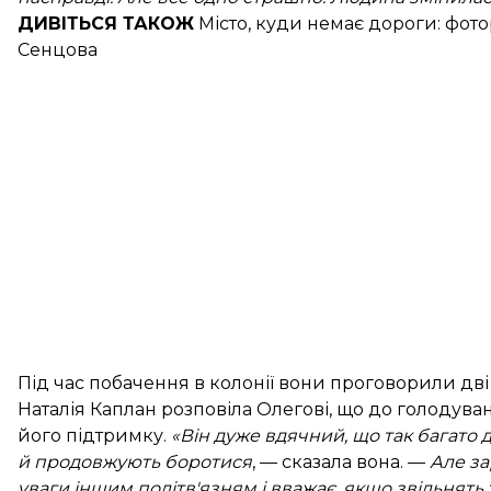
ДИВІТЬСЯ ТАКОЖ
Місто, куди немає дороги:
фото
Сенцова
Під час побачення в колонії вони проговорили дві
Наталія Каплан розповіла Олегові, що до голодуван
його підтримку.
«Він дуже вдячний, що так багато 
й продовжують боротися
, — сказала вона. —
Але за
уваги іншим політв'язням і вважає, якщо звільнять 