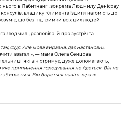
 до нього в Лабитнангі, зокрема Людмилу Денісову
, консулів, владику Климента їздити натомість до
 розуміє, що без підтримки всіх цих людей
а Людмилі, розповіла їй про зустріч та
так, схуд. Але мова виразна, дає настанови».
чити взагалі», —
мама Олега Сенцова
пельниці, які він отримує, дуже допомагають,
ро яке припинення голодування не йдеться. Він не
 збирається. Він бореться навіть зараз».