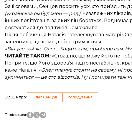
За її словами, Сенцов просить усіх, хто приїздить
(українська омбудсмен — ред.)
, незалежних лікарів
інших політв'язнів, за яких він бореться. Водночас
достукатися до політиків неможливо.
Після побачення Наталія зателефнувала матері Олег
запевнила, що її син добре тримається:
«Він усе той же Олег… Ходить сам, прийшов сам. Ну 
ЧИТАЙТЕ ТАКОЖ:
«Страшно, що можу його не поба
Попри те, що його здоров'я надто нестабільне, кра
каже Наталія.
«Олег планує стояти на своєму, ні п
зупиниться — це сто відсотків. Ну і помирати теж не
Більше про
:
Олег Сенцов
голодування
Поділитися
: