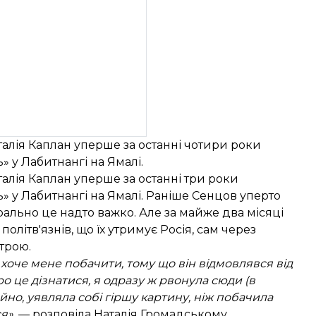
талія Каплан уперше за останні чотири роки
» у Лабитнангі на Ямалі.
талія Каплан
уперше за останні три роки
ь» у Лабитнангі на Ямалі. Раніше Сенцов уперто
рально це надто важко. Але за
майже два місяці
політв'язнів, що їх утримує Росія, сам через
трою.
 хоче мене побачити, тому що він відмовлявся від
ро це дізнатися, я одразу ж рвонула сюди (в
йно, уявляла собі гіршу картину, ніж побачила
я»,
— розповіла Наталія Громадському.