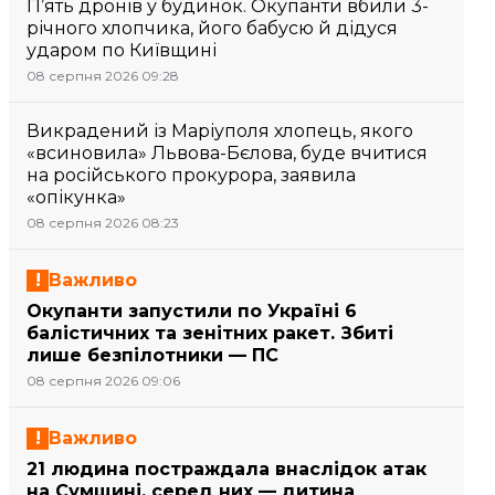
П’ять дронів у будинок. Окупанти вбили 3-
річного хлопчика, його бабусю й дідуся
ударом по Київщині
08 серпня 2026 09:28
Викрадений із Маріуполя хлопець, якого
«всиновила» Львова-Бєлова, буде вчитися
на російського прокурора, заявила
«опікунка»
08 серпня 2026 08:23
Важливо
Окупанти запустили по Україні 6
балістичних та зенітних ракет. Збиті
лише безпілотники — ПС
08 серпня 2026 09:06
Важливо
21 людина постраждала внаслідок атак
на Сумщині, серед них — дитина