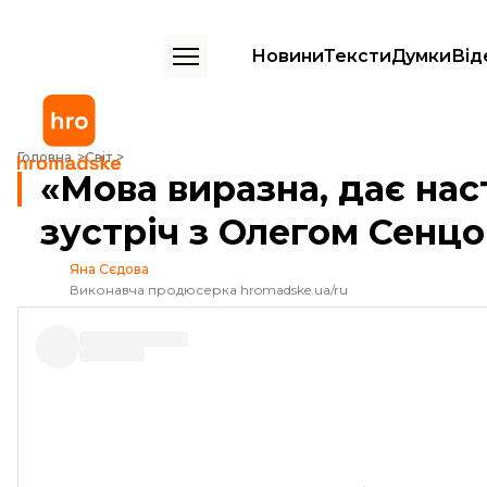
Новини
Тексти
Думки
Від
«Мова виразна, дає настанови»: сестра про зустріч з Олегом Сенцо
Головна
Світ
«Мова виразна, дає нас
зустріч з Олегом Сенц
Яна Сєдова
Виконавча продюсерка hromadske.ua/ru