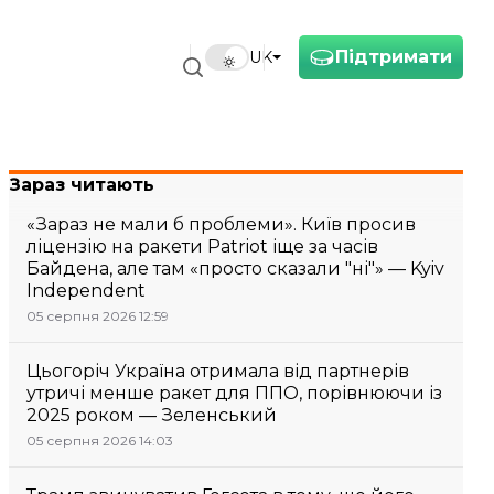
Підтримати
UK
Зараз читають
«Зараз не мали б проблеми». Київ просив
ліцензію на ракети Patriot іще за часів
Байдена, але там «просто сказали "ні"» — Kyiv
Independent
05 серпня 2026 12:59
Цьогоріч Україна отримала від партнерів
утричі менше ракет для ППО, порівнюючи із
2025 роком — Зеленський
05 серпня 2026 14:03