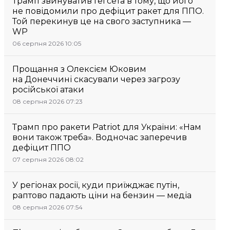
Трамп звинуватив Гегсета в тому, що його
не повідомили про дефіцит ракет для ППО.
Той перекинув це на свого заступника —
WP
06 серпня 2026 10:05
Прощання з Олексієм Юковим
на Донеччині скасували через загрозу
російської атаки
08 серпня 2026 07:23
Трамп про ракети Patriot для України: «Нам
вони також треба». Водночас заперечив
дефіцит ППО
07 серпня 2026 08:02
У регіонах росії, куди приїжджає путін,
раптово падають ціни на бензин — медіа
08 серпня 2026 07:54