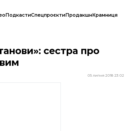
ео
Подкасти
Спецпроєкти
Продакшн
Крамниця
вим
танови»: сестра про
овим
05 липня 2018 23:02