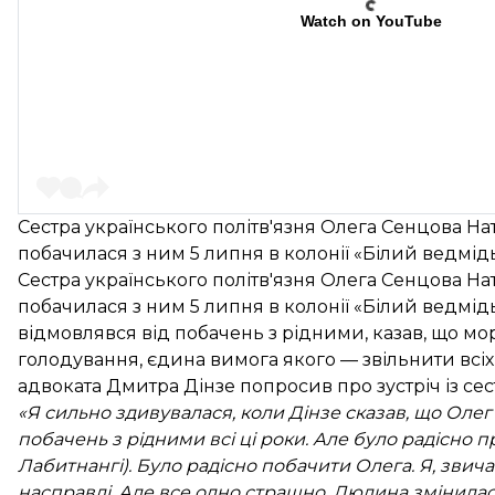
Watch on YouTube
Сестра українського політв'язня Олега Сенцова На
побачилася з ним 5 липня в колонії «Білий ведмідь
Сестра українського політв'язня Олега Сенцова На
побачилася з ним
5 липня в колонії «Білий ведмід
відмовлявся від побачень з рідними, казав, що мо
голодування
, єдина вимога якого — звільнити всіх 
адвоката Дмитра Дінзе попросив про зустріч із сес
«Я сильно здивувалася, коли Дінзе сказав, що Олег
побачень з рідними всі ці роки. Але було радісно п
Лабитнангі). Було радісно побачити Олега. Я, звича
насправді. Але все одно страшно. Людина змінилас