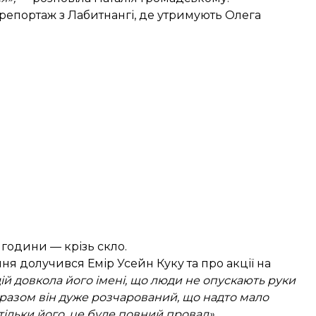
репортаж з Лабитнангі, де утримують Олега
 години — крізь скло.
ня долучився Емір Усейн Куку та про акції на
дій довкола його імені, що люди не опускають руки
разом він дуже розчарований, що надто мало
тільки його, це буде повний провал».